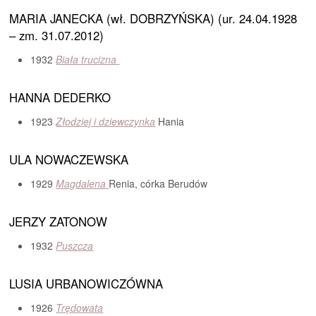
MARIA JANECKA (wł. DOBRZYŃSKA) (ur. 24.04.1928
– zm. 31.07.2012)
1932
Biała trucizna
HANNA DEDERKO
1923
Złodziej i dziewczynka
Hania
ULA NOWACZEWSKA
1929
Magdalena
Renia, córka Berudów
JERZY ZATONOW
1932
Puszcza
LUSIA URBANOWICZÓWNA
1926
Trędowata