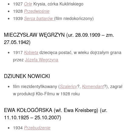
1927
Orlę
Krysia, córka Kuklińskiego
1928
Przedwiośnie
1939
Serca batiarów
(film niedokończony)
MIECZYSŁAW WĘGRZYN (ur. 28.09.1909 – zm.
27.05.1942)
1917
Kobieta
dziecięca postać, w wieku dojrzałym grana
przez
Józefa Węgrzyna
DZIUNEK NOWICKI
film niezidentyfikowany (
Szaleńcy
?,
Komendant
?), zagrał
w produkcji Klio-Filmu w 1928 roku
EWA KOŁOGÓRSKA (wł. Ewa Kreisberg) (ur.
11.10.1925 – 25.10.2007)
1934
Przebudzenie