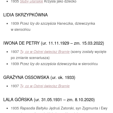
1935
Śluby ułańskie
Krzysia jako dziecko
LIDIA SKRZYPKÓWNA
1939
Przez łzy do szczęścia
Haneczka, dziewczynka
w sierocińcu
IWONA DE PETRY (ur. 11.11.1929 – zm. 15.03.2022)
1937
T
y, co w Ostrej świecisz Bramie
(sceny zostały wycięte
po zmianie scenariusza)
1939
Przez łzy do szczęścia
dziewczynka w sierocińcu
GRAŻYNA OSSOWSKA (ur. ok. 1933)
1937
Ty, co w Ostrej świecisz Bramie
LALA GÓRSKA (ur. 31.05.1931 – zm. 8.10.2020)
1935
Rapsodia Bałtyku
Jędruś Zatorski, syn Zygmunta i Ewy