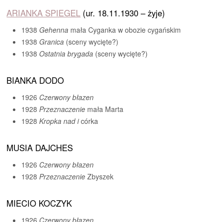
ARIANKA SPIEGEL
(ur. 18.11.1930 – żyje)
1938
Gehenna
mała Cyganka w obozie cygańskim
1938
Granica
(sceny wycięte?)
1938
Ostatnia brygada
(sceny wycięte?)
BIANKA DODO
1926
Czerwony błazen
1928
Przeznaczenie
mała Marta
1928
Kropka nad i
córka
MUSIA DAJCHES
1926
Czerwony błazen
1928
Przeznaczenie
Zbyszek
MIECIO KOCZYK
1926
Czerwony błazen