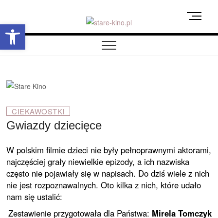
Skip
M
to
Otwórz pasek narzędzi
e
content
stare-kino.pl
ZAPRASZAMY
n
u
B
u
t
t
o
CIEKAWOSTKI
n
Gwiazdy dziecięce
W polskim filmie dzieci nie były pełnoprawnymi aktorami,
najczęściej grały niewielkie epizody, a ich nazwiska
często nie pojawiały się w napisach. Do dziś wiele z nich
nie jest rozpoznawalnych. Oto kilka z nich, które udało
nam się ustalić:
Zestawienie przygotowała dla Państwa:
Mirela Tomczyk