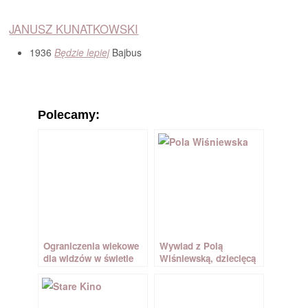
JANUSZ KUNATKOWSKI
1936
Będzie lepiej
Bajbus
Polecamy:
Ograniczenia wiekowe
Wywiad z Polą
dla widzów w świetle
Wiśniewską, dziecięcą
ustawodawstwa
gwiazdą filmu „Hanka”
II Rzeczpospolitej i ich
wpływ na rynek
filmowy