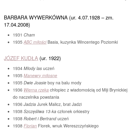
BARBARA WYWERKÓWNA (ur. 4.07.1928 – zm.
17.04.2008)
1931
Cham
1935
ABC miłości
Basia, kuzynka Wincentego Poziomki
JÓZEF KUDŁA
(ur. 1922)
1934
Młody las
uczeń
1935
Manewry miłosne
1935
Dwie Joasie
boy na balu mody
1936
Wierna rzeka
chłopiec z wiadomością od Miji Brynickiej
do naczelnika powstania
1936
Jadzia
Jurek Malicz, brat Jadzi
1938
Szczęśliwa 13-ka
członek orkiestry
1938
Robert i Bertrand
uczeń
1938
Florian
Florek, wnuk Wereszczyńskiego