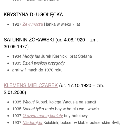
KRYSTYNA DŁUGOŁĘCKA
1927
Zew morza
Hanka w wieku 7 lat
SATURNIN ŻÓRAWSKI (ur. 4.08.1920 – zm.
30.09.1977)
1934
Młody las
Jurek Kiernicki, brat Stefana
1935
Dzień wielkiej
przygody
grał w filmach do 1976 roku
KLEMENS MIELCZAREK
(ur. 17.10.1920 – zm.
2.01.2006)
1935
Wacuś
Kubuś, kolega Wacusia na stancji
1935
Kochaj tylko mnie
boy w hotelu we Lwowie
1937
O czym marzą kobiety
boy hotelowy
1937
Niedorajda
Kciukinir, bokser w klubie bokserskim Świt,