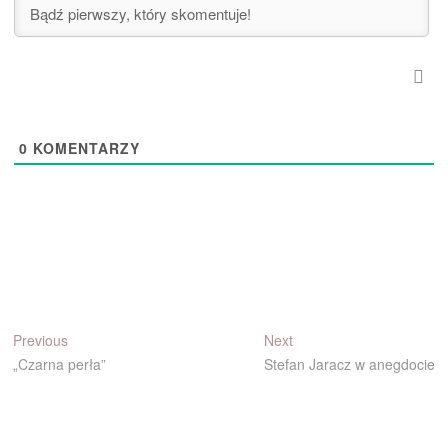
0
KOMENTARZY
Nawigacja
Previous
Next
Previous
Next
post:
post:
„Czarna perła”
Stefan Jaracz w anegdocie
wpisu