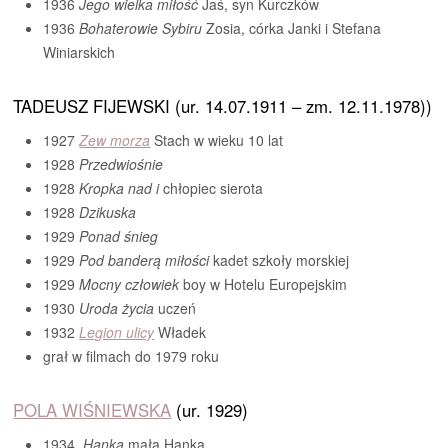
1936
Jego wielka miłość
Jaś, syn Kurczków
1936
Bohaterowie Sybiru
Zosia, córka Janki i Stefana
Winiarskich
TADEUSZ FIJEWSKI (ur. 14.07.1911 – zm. 12.11.1978))
1927
Zew morza
Stach w wieku 10 lat
1928
Przedwiośnie
1928
Kropka nad i
chłopiec sierota
1928
Dzikuska
1929
Ponad śnieg
1929
Pod banderą miłości
kadet szkoły morskiej
1929
Mocny człowiek
boy w Hotelu Europejskim
1930
Uroda życia
uczeń
1932
Legion ulicy
Władek
grał w filmach do 1979 roku
POLA WIŚNIEWSKA
(ur. 1929)
1934
Hanka
mała Hanka