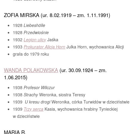
ZOFIA MIRSKA (ur. 8.02.1919 – zm. 1.11.1991)
1928
Liebeshölle
1928
Przedwiośnie
1932
L
egion ulicy
Jaśka
1933
Prokurator Alicja Horn
Julka Horn, wychowanica Alicji
grała do 1979 roku
WANDA POLAKOWSKA
(ur. 30.09.1924 – zm.
1.06.2015)
1938
Profesor Wilczur
1938
Strachy
Weronka, siostra Teresy
1939
U kresu drogi
Weronika, córka Turwidów w dzieciństwie
1939
Trzy serca
Kasia, wychowanica hrabiny Tynieckiej
w dzieciństwie
MARIA R.