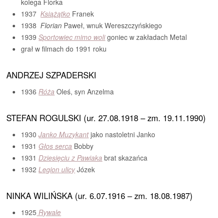
kolega Florka
1937
Książątko
Franek
1938
Florian
Paweł, wnuk Wereszczyńskiego
1939
Sportowiec mimo woli
goniec w zakładach Metal
grał w filmach do 1991 roku
ANDRZEJ SZPADERSKI
1936
Róża
Oleś, syn Anzelma
STEFAN ROGULSKI (ur. 27.08.1918 – zm. 19.11.1990)
1930
Janko Muzykant
jako nastoletni Janko
1931
Głos serca
Bobby
1931
Dziesięciu z Pawiaka
brat skazańca
1932
Legion ulicy
Józek
NINKA WILIŃSKA (ur. 6.07.1916 – zm. 18.08.1987)
1925
Rywale