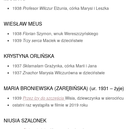
1938
Profesor Wilczur
Elżunia, córka Marysi i Leszka
WIESŁAW MEUS
1938
Florian
Szymon, wnuk Wereszczyńskiego
1939
Trzy serca
Maciek w dzieciństwie
KRYSTYNA ORLIŃSKA
1937
Skłamałam
Grażynka, córka Marii i Jana
1937
Znachor
Marysia Wilczurówna w dzieciństwie
MARIA BRONIEWSKA (ZARĘBIŃSKA) (ur. 1931 – żyje)
1939
Przez łzy do szczęścia
Wisia, dziewczynka w sierocińcu
ostatni raz wystąpiła w filmie w 2019 roku
NIUSIA SZALONEK