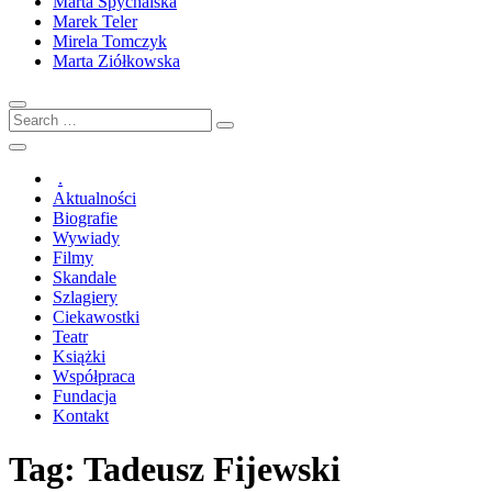
Marta Spychalska
Marek Teler
Mirela Tomczyk
Marta Ziółkowska
Search
…
.
Aktualności
Biografie
Wywiady
Filmy
Skandale
Szlagiery
Ciekawostki
Teatr
Książki
Współpraca
Fundacja
Kontakt
Tag:
Tadeusz Fijewski