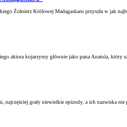
kiego Żoł­nierz Królowej Madagaskaru przy­szła w jak najba
iego aktora kojarzymy głównie jako pana Anatola, który 
 najczęściej grały niewielkie epizody, a ich nazwiska nie 