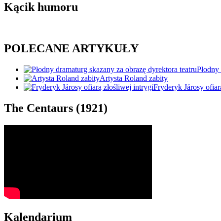
Kącik humoru
POLECANE ARTYKUŁY
Płodny 
Artysta Roland zabity
Fryderyk Járosy ofiarą
The Centaurs (1921)
Kalendarium