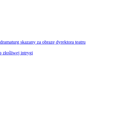
dramaturg skazany za obrazę dyrektora teatru
 złośliwej intrygi