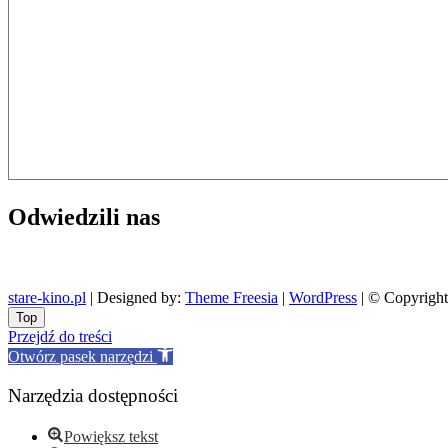
Odwiedzili nas
stare-kino.pl
| Designed by:
Theme Freesia
|
WordPress
| © Copyright 
Go
Top
to
Przejdź do treści
top
Otwórz pasek narzędzi
Narzędzia dostępności
Powiększ tekst