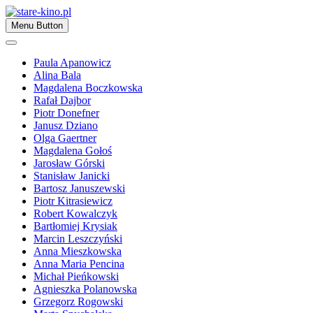
Skip
to
Zapraszamy
Menu Button
content
stare-kino.pl
Paula Apanowicz
Alina Bala
Magdalena Boczkowska
Rafał Dajbor
Piotr Donefner
Janusz Dziano
Olga Gaertner
Magdalena Gołoś
Jarosław Górski
Stanisław Janicki
Bartosz Januszewski
Piotr Kitrasiewicz
Robert Kowalczyk
Bartłomiej Krysiak
Marcin Leszczyński
Anna Mieszkowska
Anna Maria Pencina
Michał Pieńkowski
Agnieszka Polanowska
Grzegorz Rogowski