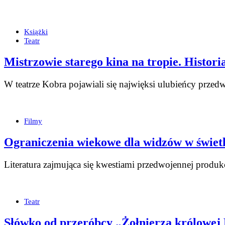
Książki
Teatr
Mistrzowie starego kina na tropie. Histor
W teatrze Kobra pojawiali się najwięksi ulubieńcy przed
Filmy
Ograniczenia wiekowe dla widzów w świetl
Literatura zajmująca się kwestiami przedwojennej produ
Teatr
Słówko od przeróbcy „Żołnierza królowe