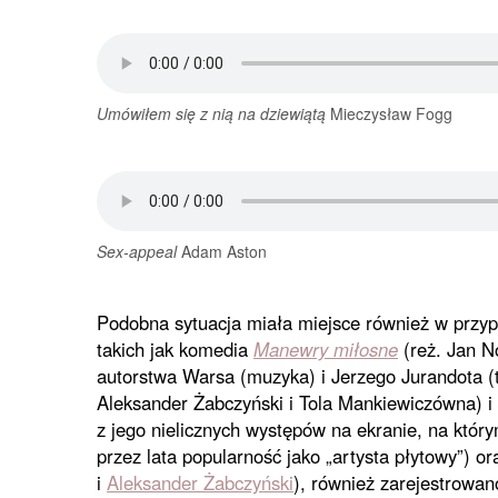
Umówiłem się z nią na dziewiątą
Mieczysław Fogg
Sex-appeal
Adam Aston
Podobna sytuacja miała miejsce również w przypa
takich jak komedia
Manewry miłosne
(reż. Jan N
autorstwa Warsa (muzyka) i Jerzego Jurandota (t
Aleksander Żabczyński i Tola Mankiewiczówna) i
z jego nielicznych występów na ekranie, na któr
przez lata popularność jako „artysta płytowy”) o
i
Aleksander Żabczyński
), również zarejestrowa