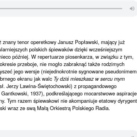
znany tenor operetkowy Janusz Popławski, mający już
arniejszych polskich śpiewaków dzięki wcześniejszym
ieco później. W repertuarze piosenkarza, w związku z tym,
okresie przeboje, nie mogło zabraknąć także rodzimych
yszeć jego wersje (niejednokrotnie sygnowane pseudonimem
rebrnego ekranu jak walc
Ty dziś mieszkasz w sercu mym
 sł. Jerzy Lawina-Świętochowski) z propagandowego
 Gantkowski, 1937), podkreślającego mocarstwowe aspiracje
arny. Tym razem śpiewakowi nie akompaniuje etatowy dyrygent
ski wraz ze swą Małą Orkiestrą Polskiego Radia.