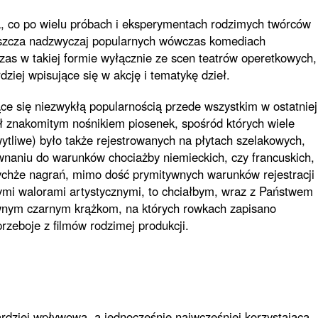
, co po wielu próbach i eksperymentach rodzimych twórców
łaszcza nadzwyczaj popularnych wówczas komediach
zas w takiej formie wyłącznie ze scen teatrów operetkowych,
ziej wpisujące się w akcję i tematykę dzieł.
ące się niezwykłą popularnością przede wszystkim w ostatniej
ł znakomitym nośnikiem piosenek, spośród których wiele
hwytliwe) było także rejestrowanych na płytach szelakowych,
wnaniu do warunków chociażby niemieckich, czy francuskich,
tychże nagrań, mimo dość prymitywnych warunków rejestracji
kłymi walorami artystycznymi, to chciałbym, wraz z Państwem
dawnym czarnym krążkom, na których rowkach zapisano
rzeboje z filmów rodzimej produkcji.
rdziej wpływową, a jednocześnie najwcześniej korzystająca