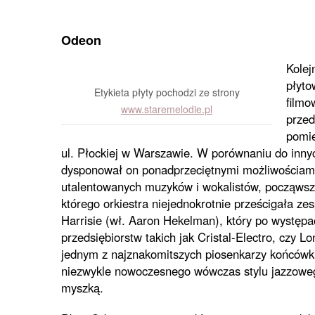
Odeon
Kolej
płyto
Etykieta płyty pochodzi ze strony
filmo
www.staremelodie.pl
przed
pomie
ul. Płockiej w Warszawie. W porównaniu do inny
dysponował on ponadprzeciętnymi możliwościami 
utalentowanych muzyków i wokalistów, począwszy
którego orkiestra niejednokrotnie prześcigała z
Harrisie (wł. Aaron Hekelman), który po występ
przedsiębiorstw takich jak Cristal-Electro, czy L
jednym z najznakomitszych piosenkarzy końcówk
niezwykle nowoczesnego wówczas stylu jazzowego,
myszką.