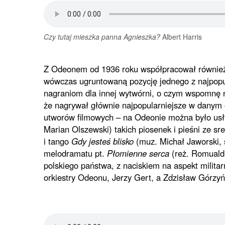
Czy tutaj mieszka panna Agnieszka?
Albert Harris
Z Odeonem od 1936 roku współpracował również 
wówczas ugruntowaną pozycję jednego z najpopul
nagraniom dla innej wytwórni, o czym wspomnę n
że nagrywał głównie najpopularniejsze w danym 
utworów filmowych – na Odeonie można było usł
Marian Olszewski) takich piosenek i pieśni ze s
i tango
Gdy jesteś blisko
(muz. Michał Jaworski,
melodramatu pt.
Płomienne serca
(reż. Romuald
polskiego państwa, z naciskiem na aspekt milit
orkiestry Odeonu, Jerzy Gert, a Zdzisław Górzyń