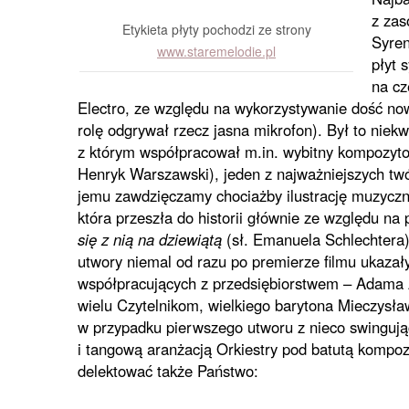
z zas
Etykieta płyty pochodzi ze strony
Syren
www.staremelodie.pl
płyt 
na cz
Electro, ze względu na wykorzystywanie dość no
rolę odgrywał rzecz jasna mikrofon). Był to niekw
z którym współpracował m.in. wybitny kompozyto
Henryk Warszawski), jeden z najważniejszych twó
jemu zawdzięczamy chociażby ilustrację muzycz
która przeszła do historii głównie ze względu na
się z nią na dziewiątą
(sł. Emanuela Schlechtera
utwory niemal od razu po premierze filmu ukaza
współpracujących z przedsiębiorstwem – Adama 
wielu Czytelnikom, wielkiego barytona Mieczysła
w przypadku pierwszego utworu z nieco swingują
i tangową aranżacją Orkiestry pod batutą kompoz
delektować także Państwo: