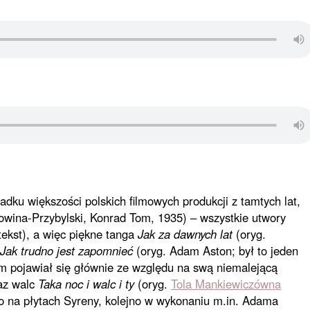
dku większości polskich filmowych produkcji z tamtych lat,
owina-Przybylski, Konrad Tom, 1935) – wszystkie utwory
ekst), a więc piękne tanga
Jak za dawnych lat
(oryg.
Jak trudno jest zapomnieć
(oryg. Adam Aston; był to jeden
ym pojawiał się głównie ze względu na swą niemalejącą
raz walc
Taka noc i walc i ty
(oryg.
Tola Mankiewiczówna
no na płytach Syreny, kolejno w wykonaniu m.in. Adama