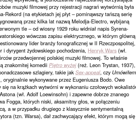
obów muzyki filmowej przy rejestracji nagrań wytwórnią była
a-Rekord (na etykietach jej płyt – pominąwszy tańszą serię
sygnowaną przez kilka lat nazwą Melodja-Electro, wybijaną
erwonym tle – od wiosny 1929 roku widniał napis Syrena-
watorskiego wówczas zapisu elektrycznego, w którym główną
estionowany lider branży fonograficznej w II Rzeczpospolitej,
r i dyrygent żydowskiego pochodzenia,
Henryk Wars
(wł.
rców przedwojennej polskiej muzyki filmowej. To właśnie
ną znakomitej komedii
Piętro wyżej
(reż. Leon Trystan, 1937),
 ponadczasowe szlagiery, takie jak
Sex-appeal
, czy
Umówiłe
), oryginalnie wykonywane przez Eugeniusza Bodo. Owe
ły się na krążkach wytwórni w wykonaniu czołowych wokalist
Astona (wł. Adolf Loewinsohn) i zapewne dobrze znanego
wa Fogga, których niski, aksamitny głos, w połączeniu
cą, a w przypadku drugiego z klasycznie sentymentalną
ytora (tzn. Warsa), dał zachwycający efekt, którym mogą się