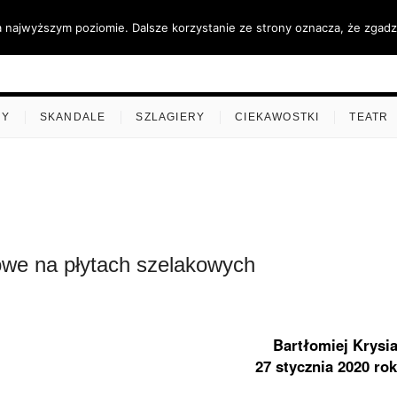
a najwyższym poziomie. Dalsze korzystanie ze strony oznacza, że zgadza
ino.pl
MY
SKANDALE
SZLAGIERY
CIEKAWOSTKI
TEATR
owe na płytach szelakowych
Bartłomiej Krysi
27 stycznia 2020 ro