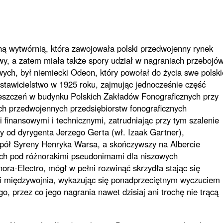
ną wytwórnią, która zawojowała polski przedwojenny rynek
wy, a zatem miała także spory udział w nagraniach przebojó
wych, był niemiecki Odeon, który powołał do życia swe polski
stawicielstwo w 1925 roku, zajmując jednocześnie część
szczeń w budynku Polskich Zakładów Fonograficznych przy
ch przedwojennych przedsiębiorstw fonograficznych
finansowymi i technicznymi, zatrudniając przy tym szalenie
 od dyrygenta Jerzego Gerta (wł. Izaak Gartner),
espół Syreny Henryka Warsa, a skończywszy na Albercie
ach pod różnorakimi pseudonimami dla niszowych
onora-Electro, mógł w pełni rozwinąć skrzydła stając się
i międzywojnia, wykazując się ponadprzeciętnym wyczuciem
 przez co jego nagrania nawet dzisiaj ani trochę nie trącą