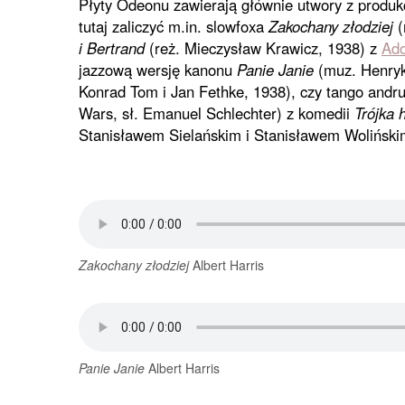
Płyty Odeonu zawierają głównie utwory z produkcj
tutaj zaliczyć m.in. slowfoxa
Zakochany złodziej
(
i Bertrand
(reż. Mieczysław Krawicz, 1938) z
Ad
jazzową wersję kanonu
Panie Janie
(muz. Henryk 
Konrad Tom i Jan Fethke, 1938), czy tango and
Wars, sł. Emanuel Schlechter) z komedii
Trójka 
Stanisławem Sielańskim i Stanisławem Wolińskim
Zakochany złodziej
Albert Harris
Panie Janie
Albert Harris