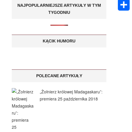
k
m
E
A
NAJPOPULARNIEJSZE ARTYKUŁY W TYM
e
s
a
TYGODNIU
m
p
S
n
a
i
a
p
h
g
g
l
i
a
KĄCIK HUMORU
e
e
l
r
r
e
POLECANE ARTYKUŁY
„Żołnierz królowej Madagaskaru”:
premiera 25 października 2018