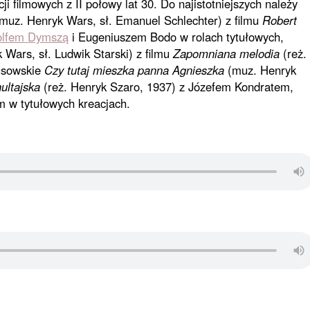
i filmowych z II połowy lat 30. Do najistotniejszych należy
muz. Henryk Wars, sł. Emanuel Schlechter) z filmu
Robert
olfem Dymszą
i Eugeniuszem Bodo w rolach tytułowych,
Wars, sł. Ludwik Starski) z filmu
Zapomniana melodia
(reż.
rusowskie
Czy tutaj mieszka panna Agnieszka
(muz. Henryk
hultajska
(reż. Henryk Szaro, 1937) z Józefem Kondratem,
 w tytułowych kreacjach.