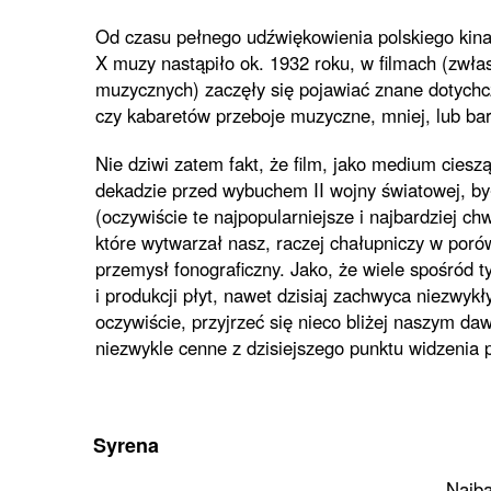
Od czasu pełnego udźwiękowienia polskiego kina
X muzy nastąpiło ok. 1932 roku, w filmach (zw
muzycznych) zaczęły się pojawiać znane dotychc
czy kabaretów przeboje muzyczne, mniej, lub bard
Nie dziwi zatem fakt, że film, jako medium ciesz
dekadzie przed wybuchem II wojny światowej, by
(oczywiście te najpopularniejsze i najbardziej c
które wytwarzał nasz, raczej chałupniczy w poró
przemysł fonograficzny. Jako, że wiele spośród 
i produkcji płyt, nawet dzisiaj zachwyca niezwy
oczywiście, przyjrzeć się nieco bliżej naszym 
niezwykle cenne z dzisiejszego punktu widzenia p
Syrena
Najba