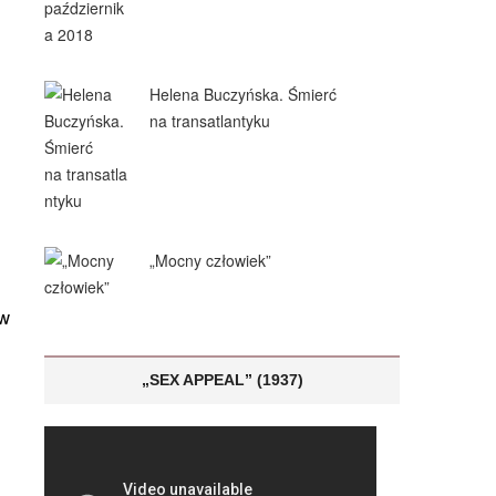
Helena Buczyńska. Śmierć
na transatlantyku
„Mocny człowiek”
m
ów
„SEX APPEAL” (1937)