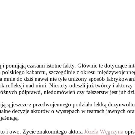
i pomijają czasami istotne fakty. Głównie te dotyczące in
a polskiego kabaretu, szczególnie z okresu międzywojenne
a mnie do dziś nawet nie tyle uniżony sposób fabrykowania
efleksji nad nimi. Niestety odeszli już twórcy i aktorzy
óżnych półprawd, niedomówień czy fałszerstw jest już dzi
kającą jeszcze z przedwojennego podziału lekką dezynwoltu
alne decyzje aktorów o występach w teatrach jawnych or
jaśniają.
 to i owo. Życie znakomitego aktora
Józefa Węgrzyna
opis