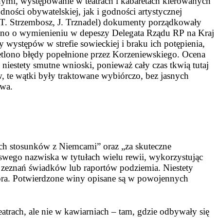
ymi, występowanie w teatrach i kabaretach kierowanych
ości obywatelskiej, jak i godności artystycznej
t, T. Strzembosz, J. Trznadel) dokumenty porządkowały
iano o wymienieniu w depeszy Delegata Rządu RP na Kraj
y występów w strefie sowieckiej i braku ich potępienia,
etlono błędy popełnione przez Korzeniewskiego. Ocena
iestety smutne wnioski, ponieważ cały czas tkwią tutaj
 te wątki były traktowane wybiórczo, bez jasnych
twa.
ch stosunków z Niemcami” oraz „za skuteczne
wego nazwiska w tytułach wielu rewii, wykorzystując
 zeznań świadków lub raportów podziemia. Niestety
tora. Potwierdzone winy opisane są w powojennych
trach, ale nie w kawiarniach – tam, gdzie odbywały się