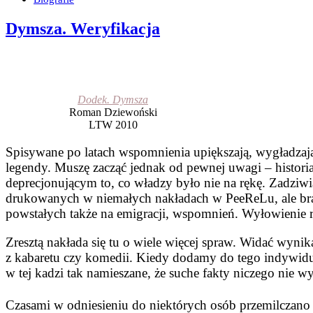
Dymsza. Weryfikacja
Dodek. Dymsza
Roman Dziewoński
LTW 2010
Spisywane po latach wspomnienia upiększają, wygładzają 
legendy. Muszę zacząć jednak od pewnej uwagi – histori
deprecjonującym to, co władzy było nie na rękę. Zadziwi
drukowanych w niemałych nakładach w PeeReLu, ale brak r
powstałych także na emigracji, wspomnień. Wyłowienie r
Zresztą nakłada się tu o wiele więcej spraw. Widać wyni
z kabaretu czy komedii. Kiedy dodamy do tego indywidu
w tej kadzi tak namieszane, że suche fakty niczego nie wy
Czasami w odniesieniu do niektórych osób przemilczano