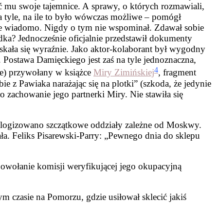
 mu swoje tajemnice. A sprawy, o których rozmawiali,
a tyle, na ile to było wówczas możliwe – pomógł
ie wiadomo. Nigdy o tym nie wspominał. Zdawał sobie
dka? Jednocześnie oficjalnie przedstawił dokumenty
skała się wyraźnie. Jako aktor-kolaborant był wygodny
 Postawa Damięckiego jest zaś na tyle jednoznaczna,
4
mie) przywołany w książce
Miry Zimińskiej
, fragment
e z Pawiaka narażając się na plotki” (szkoda, że jedynie
 zachowanie jego partnerki Miry. Nie stawiła się
mitologizowano szczątkowe oddziały zależne od Moskwy.
ła. Feliks Pisarewski-Parry: „Pewnego dnia do sklepu
powołanie komisji weryfikującej jego okupacyjną
 czasie na Pomorzu, gdzie usiłował sklecić jakiś