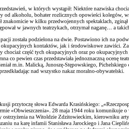
przedstawień, w których wystąpił: Niektóre nazwiska choci
cy od alkoholu, bohater rozlicznych opowieści kolegów, w
rał znakomicie w kilku przedwojennych spektaklach, zginął
tępował w jawnych teatrzykach, otrzymał naganę… a takich 
acji została podzielona na dwie. Postawiono ich na pod
okupacyjnych kontaktów, jak i środowiskowe zawiści. Za 
by chociaż część tych okupacyjnych oraz po okupacyjnych 
emna co pewien czas przedstawiała jednoznaczną ocenę te
niał m.in. Malicką, Junoszę-Stępowskiego, Pichelskiego 
rzedkładając nad wszystko nakaz moralno-obywatelski.
usji przytoczę słowa Edwarda Krasińskiego: „«Rzeczposp
rmie «Obwieszczenia». 28 maja 1944 roku komunikuje o w
ry ostrzyżenia na Witoldzie Zdzitowieckim, kierowniku ar
niu na karę infamii Stanisława Jarockiego i Jana Ciepliń