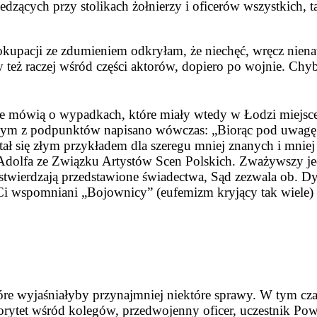
dzących przy stolikach żołnierzy i oficerów wszystkich, t
 okupacji ze zdumieniem odkryłam, że niechęć, wręcz nie
zy też raczej wśród części aktorów, dopiero po wojnie. Ch
nie mówią o wypadkach, które miały wtedy w Łodzi miejsc
ym z podpunktów napisano wówczas: „Biorąc pod uwagę s
ał się złym przykładem dla szeregu mniej znanych i mnie
 Adolfa ze Związku Artystów Scen Polskich. Zważywszy j
ierdzają przedstawione świadectwa, Sąd zezwala ob. Dy
”. Ci wspomniani „Bojownicy” (eufemizm kryjący tak wiele) o
óre wyjaśniałyby przynajmniej niektóre sprawy. W tym cz
tet wśród kolegów, przedwojenny oficer, uczestnik Powstan