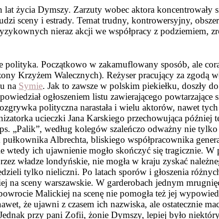
ich lat życia Dymszy. Zarzuty wobec aktora koncentrowały 
udzi sceny i estrady. Temat trudny, kontrowersyjny, obszer
ryzykownych nieraz akcji we współpracy z podziemiem, z
cie polityka. Początkowo w zakamuflowany sposób, ale co
czony Krzyżem Walecznych). Reżyser pracujący za zgodą 
ku na
Symie
. Jak to zawsze w polskim piekiełku, doszły d
wiedział ogłoszeniem listu zawierającego powtarzające s
. Rozgrywka polityczna narastała i wielu aktorów, nawet ty
atorka ucieczki Jana Karskiego przechowująca później teg
 ps. „Palik”, według kolegów szaleńczo odważny nie tylk
om pułkownika Albrechta, bliskiego współpracownika gen
 ale wtedy ich ujawnienie mogło skończyć się tragicznie. 
rzez władze londyńskie, nie mogła w kraju zyskać należne
zieli tylko nieliczni. Po latach sporów i głoszenia różnych
kiej na sceny warszawskie. W garderobach jednym mrugnięc
owrocie Malickiej na scenę nie pomogła też jej wypowiedź
awet, że ujawni z czasem ich nazwiska, ale ostatecznie mac
nak przy pani Zofii, żonie Dymszy, lepiej było niektóryc