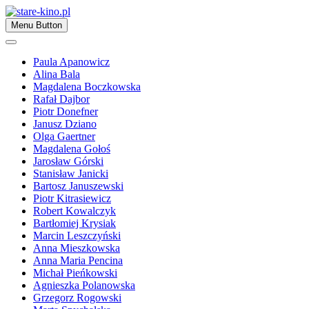
Skip
to
Zapraszamy
Menu Button
content
stare-kino.pl
Paula Apanowicz
Alina Bala
Magdalena Boczkowska
Rafał Dajbor
Piotr Donefner
Janusz Dziano
Olga Gaertner
Magdalena Gołoś
Jarosław Górski
Stanisław Janicki
Bartosz Januszewski
Piotr Kitrasiewicz
Robert Kowalczyk
Bartłomiej Krysiak
Marcin Leszczyński
Anna Mieszkowska
Anna Maria Pencina
Michał Pieńkowski
Agnieszka Polanowska
Grzegorz Rogowski