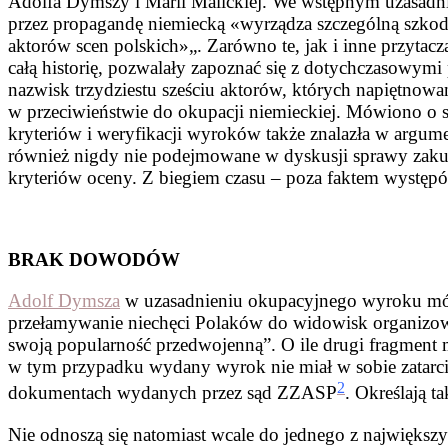
Adolfa Dymszy i Marii Malickiej. We wstępnym uzasadni
przez propagandę niemiecką «wyrządza szczególną szkodę
aktorów scen polskich»„. Zarówno te, jak i inne przytac
całą historię, pozwalały zapoznać się z dotychczasowy
nazwisk trzydziestu sześciu aktorów, których napiętnowan
w przeciwieństwie do okupacji niemieckiej. Mówiono o s
kryteriów i weryfikacji wyroków także znalazła w argum
również nigdy nie podejmowane w dyskusji sprawy zakul
kryteriów oceny. Z biegiem czasu – poza faktem występó
BRAK DOWODÓW
Adolf Dymsza
w uzasadnieniu okupacyjnego wyroku mógł
przełamywanie niechęci Polaków do widowisk organizow
swoją popularność przedwojenną”. O ile drugi fragment
w tym przypadku wydany wyrok nie miał w sobie zatarci
2
dokumentach wydanych przez sąd ZZASP
. Określają t
Nie odnoszą się natomiast wcale do jednego z największy