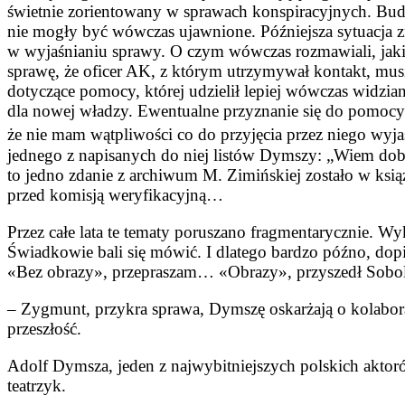
świetnie zorientowany w sprawach konspiracyjnych. Bud
nie mogły być wówczas ujawnione. Późniejsza sytuacja z
w wyjaśnianiu sprawy. O czym wówczas rozmawiali, jak
sprawę, że oficer AK, z którym utrzymywał kontakt, mus
dotyczące pomocy, której udzielił lepiej wówczas widzi
dla nowej władzy. Ewentualne przyznanie się do pomocy „
że nie mam wątpliwości co do przyjęcia przez niego wyja
jednego z napisanych do niej listów Dymszy: „Wiem dobrz
to jedno zdanie z archiwum M. Zimińskiej zostało w ksią
przed komisją weryfikacyjną…
Przez całe lata te tematy poruszano fragmentarycznie. Wy
Świadkowie bali się mówić. I dlatego bardzo późno, dopi
«Bez obrazy», przepraszam… «Obrazy», przyszedł Sobol
– Zygmunt, przykra sprawa, Dymszę oskarżają o kolaborac
przeszłość.
Adolf Dymsza, jeden z najwybitniejszych polskich aktor
teatrzyk.