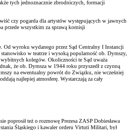
akże tych jednoznacznie zbrodniczych, formacji
nawiść czy pogarda dla artystów występujących w jawnych
yba przede wszystkim za sprawą komisji
e. Od wyroku wydanego przez Sąd Centralny I Instancji
tanowisko w teatrze i wysoką popularność ob. Dymszy,
j wybitnych kolegów. Okoliczności te Sąd uważa
ednak, że ob. Dymsza w 1944 roku przyszedł z czynną
mszy na ewentualny powrót do Związku, nie wcześniej
ddają najlepiej atmosferę. Wystarczają za cały
asie poprosił też o rozmowę Prezesa ZASP Dobiesława
ia Śląskiego i kawaler orderu Virtuti Militari, był