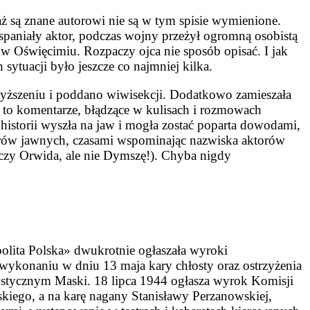
aż są znane autorowi nie są w tym spisie wymienione.
spaniały aktor, podczas wojny przeżył ogromną osobistą
 w Oświęcimiu. Rozpaczy ojca nie sposób opisać. I jak
sytuacji było jeszcze co najmniej kilka.
wyższeniu i poddano wiwisekcji. Dodatkowo zamieszała
to komentarze, błądzące w kulisach i rozmowach
historii wyszła na jaw i mogła zostać poparta dowodami,
atrów jawnych, czasami wspominając nazwiska aktorów
czy Orwida, ale nie Dymszę!). Chyba nigdy
olita Polska» dwukrotnie ogłaszała wyroki
ykonaniu w dniu 13 maja kary chłosty oraz ostrzyżenia
tystycznym Maski. 18 lipca 1944 ogłasza wyrok Komisji
skiego, a na karę nagany Stanisławy Perzanowskiej,