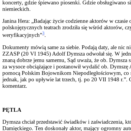
koncerty, gdzie śpiewano piosenki. Gdzie obsługiwano sie
niemieckich.
Janina Hera: „Badając życie codzienne aktorów w czasie
polskojęzycznych teatrach zrodziła się wśród aktorów, c
3
weryfikacyjnych”
.
Dokumenty mówią same za siebie. Podają daty, ale nic 
ZZASP (20 VI 1945) Adolf Dymsza odwołał się. W jedn
znaną dobrze jemu samemu, Sąd uważa, że ob. Dymsza st
za wysoce obciążające i postanowił wydalić ob. Dymszę
pomocą Polskim Bojownikom Niepodległościowym, co stw
jednak, jak po upływie lat trzech, tj. po 20 VII 1948 r.
komentarz.
PĘTLA
Dymsza chciał przedstawić świadków i zaświadczenia, kt
Damięckiego. Ten doskonały aktor, mający ogromny autory