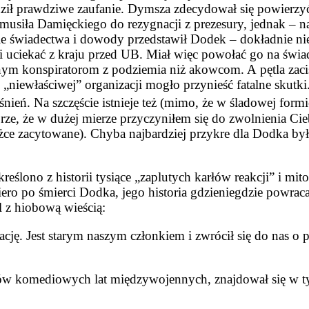
ził prawdziwe zaufanie. Dymsza zdecydował się powierzyć
musiła Damięckiego do rezygnacji z prezesury, jednak – n
ie świadectwa i dowody przedstawił Dodek – dokładnie n
i uciekać z kraju przed UB. Miał więc powołać go na świa
anym konspiratorom z podziemia niż akowcom. A pętla zaci
niewłaściwej” organizacji mogło przynieść fatalne skutki.
śnień. Na szczęście istnieje też (mimo, że w śladowej for
e, że w dużej mierze przyczyniłem się do zwolnienia Ciebi
żce zacytowane). Chyba najbardziej przykre dla Dodka było
kreślono z historii tysiące „zaplutych karłów reakcji” i 
ero po śmierci Dodka, jego historia gdzieniegdzie powraca
 z hiobową wieścią:
ję. Jest starym naszym członkiem i zwrócił się do nas o 
ów komediowych lat międzywojennych, znajdował się w tym