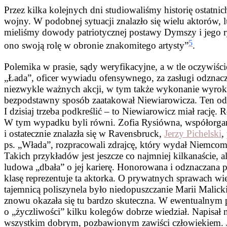
Przez kilka kolejnych dni studiowaliśmy historię ostatn
wojny. W podobnej sytuacji znalazło się wielu aktorów, l
mieliśmy dowody patriotycznej postawy Dymszy i jego 
5
ono swoją rolę w obronie znakomitego artysty”
.
Polemika w prasie, sądy weryfikacyjne, a w tle oczywiś
„Łada”, oficer wywiadu ofensywnego, za zasługi odzna
niezwykle ważnych akcji, w tym także wykonanie wyro
bezpodstawny sposób zaatakował Niewiarowicza. Ten odpo
I dzisiaj trzeba podkreślić – to Niewiarowicz miał rację
W tym wypadku byli równi. Zofia Rysiówna, współorganiz
i ostatecznie znalazła się w Ravensbruck,
Jerzy Pichelski
,
ps. „Włada”, rozpracowali zdrajcę, który wydał Niemc
Takich przykładów jest jeszcze co najmniej kilkanaście,
ludowa „dbała” o jej karierę. Honorowana i odznaczana p
klasę reprezentuje ta aktorka. O prywatnych sprawach wied
tajemnicą poliszynela było niedopuszczanie Marii Malic
znowu okazała się tu bardzo skuteczna. W ewentualnym p
o „życzliwości” kilku kolegów dobrze wiedział. Napisał n
wszystkim dobrym, pozbawionym zawiści człowiekiem. Jed