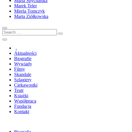
Marta Spychalska
Marek Teler
Mirela Tomczyk
Marta Ziółkowska
Search
…
.
Aktualności
Biografie
Wywiady
Filmy
Skandale
Szlagiery
Ciekawostki
Teatr
Książki
Współpraca
Fundacja
Kontakt
Biografie