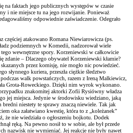
się na faktach jego publicznych występów w czasie
ny i nie miejsce tu na jego rozwijanie. Ponieważ
redagowaliśmy odpowiednie zaświadczenie. Odegrało
raz częściej atakowano Romana Niewiarowicza (ps.
władz podziemnych w Komedii, nadzorował wiele
o tego wewnętrzne spory. Korzeniewski w całkowicie
ię zdanie – Dlaczego obywatel Korzeniewski kłamie?
ch skazanych przez komisję, nie mogło nic powiedzieć.
o słynnego kuriera, przeszła ciężkie śledztwo
o podczas walk powstańczych, razem z Ireną Malkiewicz,
erała Grota-Roweckiego. Dzięki nim wyrok wykonano.
W przypadku znakomitej aktorki Zofii Rysiówny władza
go jej miejsca. Jedynie w środowisku wiedziano, jaką
 bredni niestety te sprawy znaczą niewiele. Tak jak
iem oka załatwiano kwestię, która to z „koleżanek”
, że nie wiedziała o ogłoszeniu bojkotu. Dodek
hnął ręką. Na pewno nosił to w sobie, ale był przede
h nazwisk nie wymieniać. Jej reakcje nie były nawet