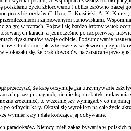
eniu wyroku pisano, że współpraca z władzami okupacyjn
 polskiemu życiu zbiorowemu i ubliża zarówno naszej godn
zane przez historyków (J. Hera, E. Krasiński, A. K. Kuner
mi przemilczeniami i zajmowanymi stanowiskami. Wspomn
o za grę w teatrach. Pojawił się bardzo istotny wątek ocen
tosowanych karach, a jednocześnie po raz pierwszy naświ
entach dyskutantów swoje odbicie. Podsumowanie nasuwa n
isowe. Podobnie, jak właściwie w większości przypadków,
w – okazało się, że brak dowodów na zarzucane przestęps
 przeczytać, że karę otrzymuje „za utrzymywanie zażyły
anych przez propagandę niemiecką na skutek podawania s
 można zrozumieć, to wcześniejszy wymagałby co najmniej
a po odbyciu kary. Okazał się wyrokiem na całe życie ak
akże wymiar kary i datę kończącą jej odbywanie.
ch paradoksów. Niemcy mieli zakaz bywania w polskich tea