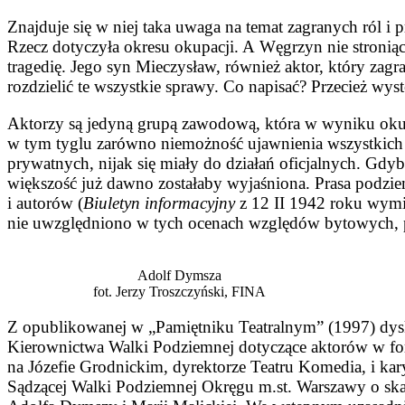
Znajduje się w niej taka uwaga na temat zagranych ról i 
Rzecz dotyczyła okresu okupacji. A Węgrzyn nie stronią
tragedię. Jego syn Mieczysław, również aktor, który zag
rozdzielić te wszystkie sprawy. Co napisać? Przecież wys
Aktorzy są jedyną grupą zawodową, która w wyniku okup
w tym tyglu zarówno niemożność ujawnienia wszystkich 
prywatnych, nijak się miały do działań oficjalnych. Gdy
większość już dawno zostałaby wyjaśniona. Prasa podzi
i autorów (
Biuletyn informacyjny
z 12 II 1942 roku wymie
nie uwzględniono w tych ocenach względów bytowych, p
Adolf Dymsza
fot. Jerzy Troszczyński, FINA
Z opublikowanej w „Pamiętniku Teatralnym” (1997) dysk
Kierownictwa Walki Podziemnej dotyczące aktorów w fo
na Józefie Grodnickim, dyrektorze Teatru Komedia, i ka
Sądzącej Walki Podziemnej Okręgu m.st. Warszawy o skaza