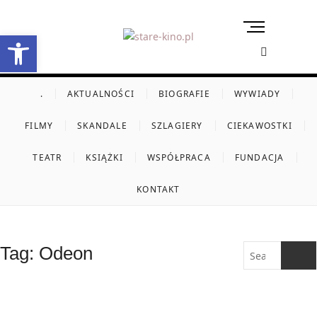
Skip
to
M
Otwórz pasek narzędzi
content
e
stare-kino.pl
ZAPRASZAMY
n
u
B
.
AKTUALNOŚCI
BIOGRAFIE
WYWIADY
u
FILMY
SKANDALE
SZLAGIERY
CIEKAWOSTKI
t
t
TEATR
KSIĄŻKI
WSPÓŁPRACA
FUNDACJA
o
n
KONTAKT
Search
Tag:
Odeon
…