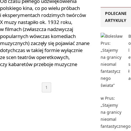
Od czasu pełnego udźwiękowienia
polskiego kina, co po wielu próbach
POLECANE
i eksperymentach rodzimych twórców
ARTYKUŁY
X muzy nastąpiło ok. 1932 roku,
w filmach (zwłaszcza nadzwyczaj
popularnych wówczas komediach
B
muzycznych) zaczęły się pojawiać znane
o
dotychczas w takiej formie wyłącznie
l
ze scen teatrów operetkowych,
e
czy kabaretów przeboje muzyczne
s
ł
a
1
w Prus:
„Stajemy
na granicy
nieomal
fantastycznego