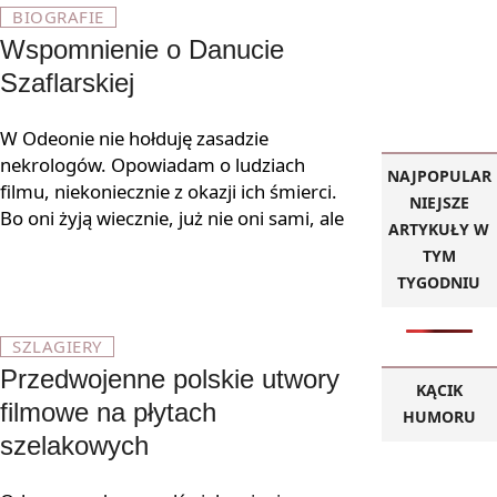
BIOGRAFIE
Wspomnienie o Danucie
Szaflarskiej
W Odeonie nie hołduję zasadzie
nekrologów. Opowiadam o ludziach
NAJPOPULAR
filmu, niekoniecznie z okazji ich śmierci.
NIEJSZE
Bo oni żyją wiecznie, już nie oni sami, ale
ARTYKUŁY W
TYM
TYGODNIU
SZLAGIERY
Przedwojenne polskie utwory
KĄCIK
filmowe na płytach
HUMORU
szelakowych