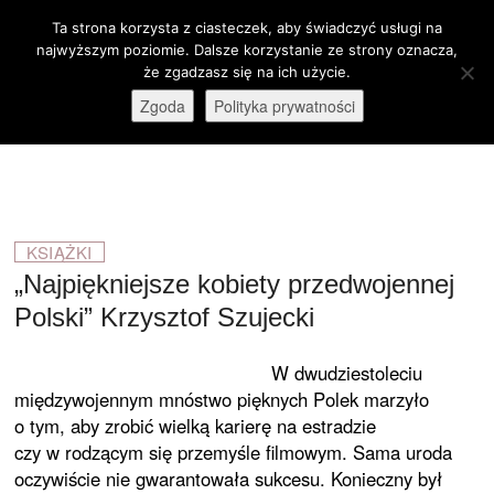
Skip
Ta strona korzysta z ciasteczek, aby świadczyć usługi na
M
to
Otwórz pasek narzędzi
najwyższym poziomie. Dalsze korzystanie ze strony oznacza,
e
content
że zgadzasz się na ich użycie.
stare-kino.pl
ZAPRASZAMY
n
Zgoda
Polityka prywatności
u
B
u
t
t
o
KSIĄŻKI
n
„Najpiękniejsze kobiety przedwojennej
Polski” Krzysztof Szujecki
W dwudziestoleciu
międzywojennym mnóstwo pięknych Polek marzyło
o tym, aby zrobić wielką karierę na estradzie
czy w rodzącym się przemyśle filmowym. Sama uroda
oczywiście nie gwarantowała sukcesu. Konieczny był