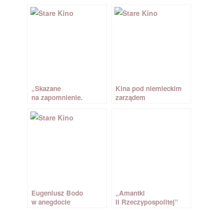
„Skazane
Kina pod niemieckim
na zapomnienie.
zarządem
Polskie aktorki
na emigracji” Grzegorz
Rogowski
Eugeniusz Bodo
„Amantki
w anegdocie
II Rzeczypospolitej”
Marek Teler