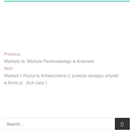
Nawigacja
Previous
Previous
post:
Wykłady dr. Michała Pieńkowskiego w Krakowie
wpisu
Next
Next
post:
Wywiad z Krystyną Ankwiczówną (z powodu występu artystki
w filmie pt. „Kult ciała”)
Search
…