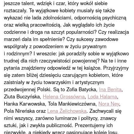
jeszcze talent, wdzięk i czar, który wokół siebie
roztaczały. Te wyjątkowe kobiety musiały się także
wykazać nie lada zdolnościami, odpornością psychiczną
oraz wielką pracowitością. Jak wyglądało ich życie
codzienne i droga na szczyt popularności? Czy realizacja
marzeń dała im spełnienie? Czy sukcesy zawodowe
współgrały z powodzeniem w życiu prywatnym
i rodzinnym? I wreszcie: jak poradziły sobie w wyjątkowo
trudnej dla nich rzeczywistości powojennej? Na te i inne
pytania znajdziemy odpowiedź w tej książce. Przyjrzyjmy
się zatem bliżej dziesięciu czarującym kobietom, które
zaistniały w życiu towarzyskim i artystycznym
przedwojennej Polski. Są to Zofia Batycka,
Ina Benita
,
Ziuta Buczyńska,
Helena Grossówna
,
Loda Halama
,
Hanka Karwowska, Tola Mankiewiczówna,
Nora Ney
,
Pola Nireńska oraz
Lena Żelichowska
. Zachwycali się
nimi wszyscy, zarówno luminarze i politycy, znawcy
sztuki, jak i zwykła publiczność. Prezentujemy ich
niezwykłe, a niekiedy wręcz pasjonujące koleje losu.