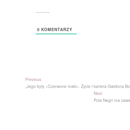
0
KOMENTARZY
Nawigacja
Previous
Previous
post:
„Jego były «Czerwone maki». Życie i kariera Gwidona Bo
wpisu
Next
Next
post:
Pola Negri ma zaws