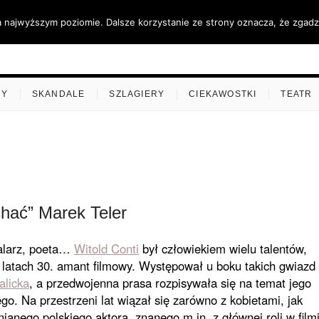
a najwyższym poziomie. Dalsze korzystanie ze strony oznacza, że zgadza
ino.pl
MY
SKANDALE
SZLAGIERY
CIEKAWOSTKI
TEATR
hać” Marek Teler
alarz, poeta…
Witold Conti
był człowiekiem wielu talentów,
 latach 30. amant filmowy. Występował u boku takich gwiazd
alicka
, a przedwojenna prasa rozpisywała się na temat jego
ego. Na przestrzeni lat wiązał się zarówno z kobietami, jak
ianego polskiego aktora, znanego m.in. z głównej roli w film