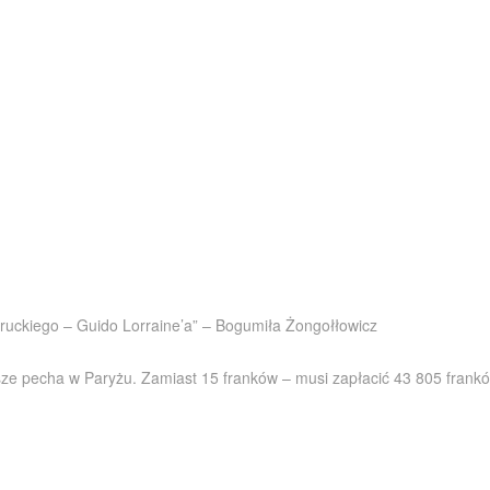
ruckiego – Guido Lorraine’a” – Bogumiła Żongołłowicz
ze pecha w Paryżu. Zamiast 15 franków – musi zapłacić 43 805 frank