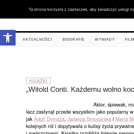
Skip
Ta strona korzysta z ciasteczek, aby świadczyć usługi n
to
content
stare-k
ZAPRASZAMY
Otwórz pasek narzędzi
.
AKTUALNOŚCI
BIOGRAFIE
WYWIADY
FIL
KSIĄŻKI
„Witold Conti. Każdemu wolno koc
Aktor, śpiewak, m
lecz zasłynął przede wszystkim jako popularny w
jak
Adolf Dymsza
,
Jadwiga Smosarska
i
Maria M
kolejnych ról i dopytywała o kulisy życia prywatn
i mężczyznami. Książka przybliża historię zapomn