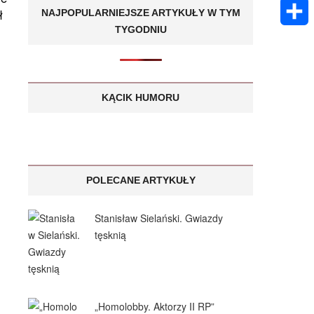
k
m
E
A
ł
NAJPOPULARNIEJSZE ARTYKUŁY W TYM
e
s
a
TYGODNIU
m
p
S
n
a
i
a
p
h
g
g
l
i
a
KĄCIK HUMORU
e
e
l
r
r
e
POLECANE ARTYKUŁY
Stanisław Sielański. Gwiazdy
tęsknią
„Homolobby. Aktorzy II RP”