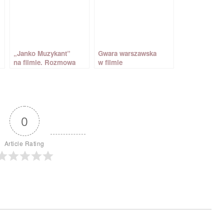
„Janko Muzykant”
Gwara warszawska
na filmie. Rozmowa
w filmie
z Ferdynandem
Goetlem
0
Article Rating