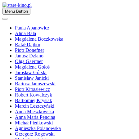
Skip
to
Zapraszamy
Menu Button
content
stare-kino.pl
Paula Apanowicz
Alina Bala
Magdalena Boczkowska
Rafał Dajbor
Piotr Donefner
Janusz Dziano
Olga Gaertner
Magdalena Gołoś
Jarosław Górski
Stanisław Janicki
Bartosz Januszewski
Piotr Kitrasiewicz
Robert Kowalczyk
Bartłomiej Krysiak
Marcin Leszczyński
Anna Mieszkowska
Anna Maria Pencina
Michał Pieńkowski
Agnieszka Polanowska
Grzegorz Rogowski