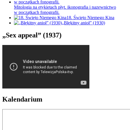
Mitologia na etykietach płyt. ikonografia i nazewnictwo
w początkach fonografii.
18. Święto Niemego Kina
„Błękitny anioł” (1930)
„Sex appeal” (1937)
Kalendarium