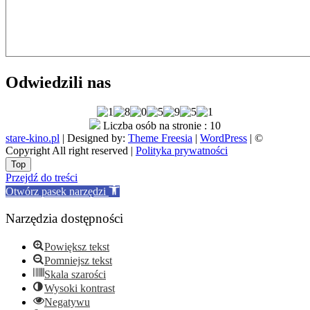
Odwiedzili nas
Liczba osób na stronie : 10
stare-kino.pl
| Designed by:
Theme Freesia
|
WordPress
| ©
Copyright All right reserved |
Polityka prywatności
Go
Top
to
Przejdź do treści
top
Otwórz pasek narzędzi
Narzędzia dostępności
Powiększ tekst
Pomniejsz tekst
Skala szarości
Wysoki kontrast
Negatywu