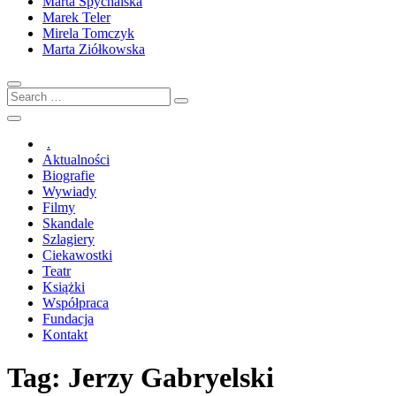
Marta Spychalska
Marek Teler
Mirela Tomczyk
Marta Ziółkowska
Search
…
.
Aktualności
Biografie
Wywiady
Filmy
Skandale
Szlagiery
Ciekawostki
Teatr
Książki
Współpraca
Fundacja
Kontakt
Tag:
Jerzy Gabryelski