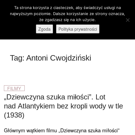
Skip
Ta strona korzysta z ciasteczek, aby świadczyć usługi na
M
to
Otwórz pasek narzędzi
najwyższym poziomie. Dalsze korzystanie ze strony oznacza,
e
content
że zgadzasz się na ich użycie.
stare-kino.pl
ZAPRASZAMY
n
Zgoda
Polityka prywatności
u
B
u
t
Tag:
Antoni Cwojdziński
t
o
n
FILMY
„Dziewczyna szuka miłości”. Lot
nad Atlantykiem bez kropli wody w tle
(1938)
Głównym wątkiem filmu „Dziewczyna szuka miłości”