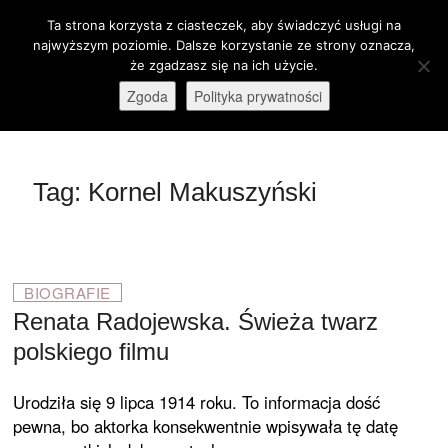
Skip
Ta strona korzysta z ciasteczek, aby świadczyć usługi na
M
to
Otwórz pasek narzędzi
najwyższym poziomie. Dalsze korzystanie ze strony oznacza,
e
content
że zgadzasz się na ich użycie.
stare-kino.pl
ZAPRASZAMY
n
Zgoda
Polityka prywatności
u
B
u
t
Tag:
Kornel Makuszyński
t
o
n
BIOGRAFIE
Renata Radojewska. Świeża twarz
polskiego filmu
Urodziła się 9 lipca 1914 roku. To informacja dość
pewna, bo aktorka konsekwentnie wpisywała tę datę