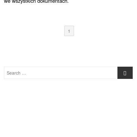
we wszystkich dokumentach.
1
Search
…