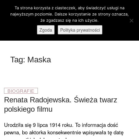
Skip
Ta strona korzysta z ciasteczek, aby świadczyć usługi na
M
to
Otwórz pasek narzędzi
najwyższym poziomie. Dalsze korzystanie ze strony oznacza,
e
content
że zgadzasz się na ich użycie.
stare-kino.pl
ZAPRASZAMY
n
Zgoda
Polityka prywatności
u
B
u
t
Tag:
Maska
t
o
n
BIOGRAFIE
Renata Radojewska. Świeża twarz
polskiego filmu
Urodziła się 9 lipca 1914 roku. To informacja dość
pewna, bo aktorka konsekwentnie wpisywała tę datę