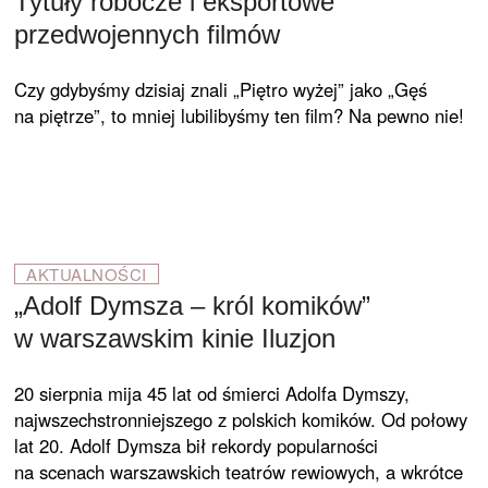
Tytuły robocze i eksportowe
przedwojennych filmów
Czy gdybyśmy dzisiaj znali „Piętro wyżej” jako „Gęś
na piętrze”, to mniej lubilibyśmy ten film? Na pewno nie!
AKTUALNOŚCI
„Adolf Dymsza – król komików”
w warszawskim kinie Iluzjon
20 sierpnia mija 45 lat od śmierci Adolfa Dymszy,
najwszechstronniejszego z polskich komików. Od połowy
lat 20. Adolf Dymsza bił rekordy popularności
na scenach warszawskich teatrów rewiowych, a wkrótce