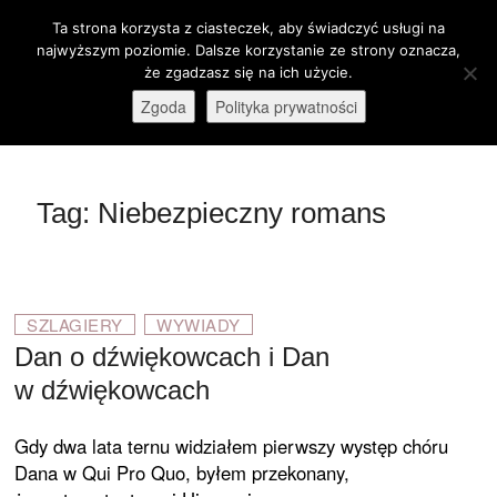
Skip
Ta strona korzysta z ciasteczek, aby świadczyć usługi na
M
to
Otwórz pasek narzędzi
najwyższym poziomie. Dalsze korzystanie ze strony oznacza,
e
content
że zgadzasz się na ich użycie.
stare-kino.pl
ZAPRASZAMY
n
Zgoda
Polityka prywatności
u
B
u
t
Tag:
Niebezpieczny romans
t
o
n
SZLAGIERY
WYWIADY
Dan o dźwiękowcach i Dan
w dźwiękowcach
Gdy dwa lata ternu widziałem pierwszy występ chóru
Dana w Qui Pro Quo, byłem przekonany,