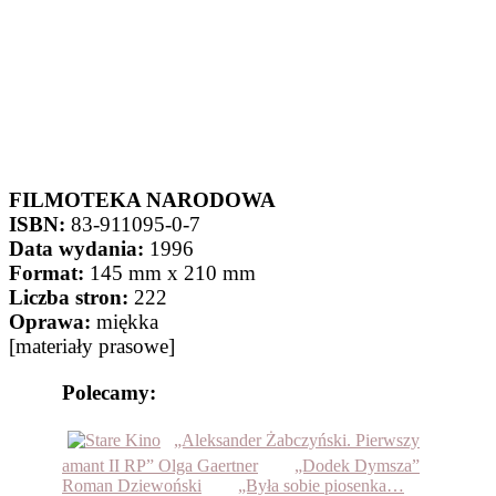
FILMOTEKA NARODOWA
ISBN:
83-911095-0-7
Data wydania:
1996
Format:
145 mm x 210 mm
Liczba stron:
222
Oprawa:
miękka
[materiały prasowe]
Polecamy:
„Aleksander Żabczyński. Pierwszy
amant II RP” Olga Gaertner
„Dodek Dymsza”
Roman Dziewoński
„Była sobie piosenka…