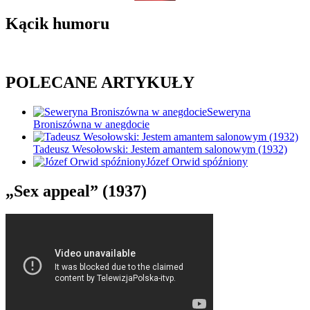
Kącik humoru
POLECANE ARTYKUŁY
Seweryna
Broniszówna w anegdocie
Tadeusz Wesołowski: Jestem amantem salonowym (1932)
Józef Orwid spóźniony
„Sex appeal” (1937)