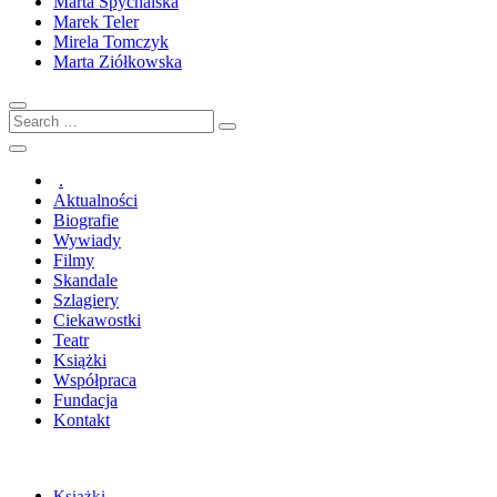
Marta Spychalska
Marek Teler
Mirela Tomczyk
Marta Ziółkowska
Search
…
.
Aktualności
Biografie
Wywiady
Filmy
Skandale
Szlagiery
Ciekawostki
Teatr
Książki
Współpraca
Fundacja
Kontakt
Książki