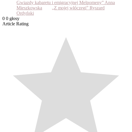
Gwiazdy kabaretu i emigracyjnej Melpomeny” Anna
Mieszkowska
„Z mojej włóczęgi” Ryszard
Ordyński
0
0
głosy
Article Rating