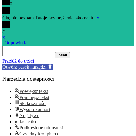
0
Chętnie poznam Twoje przemyślenia, skomentuj.
x
(
)
x
|
Odpowiedz
Insert
Przejdź do treści
Otwórz pasek narzędzi
Narzędzia dostępności
Powiększ tekst
Pomniejsz tekst
Skala szarości
Wysoki kontrast
Negatywu
Jasne tło
Podkreślone odnośniki
Czytelny krój pisma