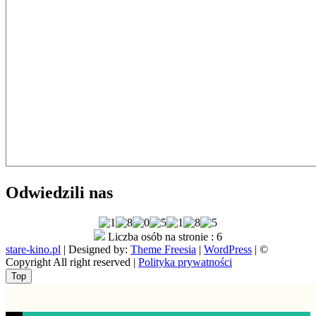
Odwiedzili nas
Liczba osób na stronie : 6
stare-kino.pl
| Designed by:
Theme Freesia
|
WordPress
| ©
Copyright All right reserved |
Polityka prywatności
Go
Top
to
top