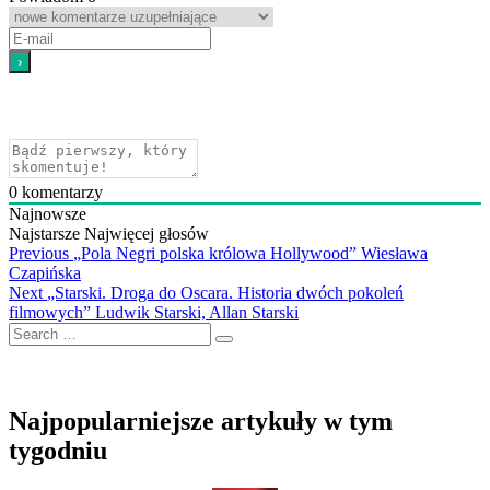
0
komentarzy
Najnowsze
Najstarsze
Najwięcej głosów
Nawigacja
Previous
Previous
„Pola Negri polska królowa Hollywood” Wiesława
post:
Czapińska
wpisu
Next
Next
„Starski. Droga do Oscara. Historia dwóch pokoleń
post:
filmowych” Ludwik Starski, Allan Starski
Search
…
Najpopularniejsze artykuły w tym
tygodniu