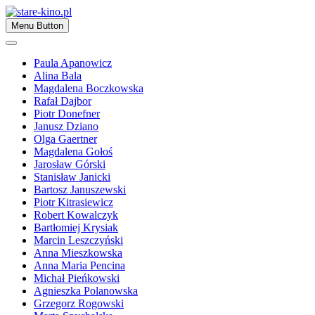
Skip
to
Zapraszamy
Menu Button
content
stare-kino.pl
Paula Apanowicz
Alina Bala
Magdalena Boczkowska
Rafał Dajbor
Piotr Donefner
Janusz Dziano
Olga Gaertner
Magdalena Gołoś
Jarosław Górski
Stanisław Janicki
Bartosz Januszewski
Piotr Kitrasiewicz
Robert Kowalczyk
Bartłomiej Krysiak
Marcin Leszczyński
Anna Mieszkowska
Anna Maria Pencina
Michał Pieńkowski
Agnieszka Polanowska
Grzegorz Rogowski