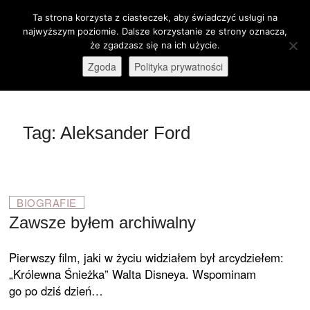
Skip
Ta strona korzysta z ciasteczek, aby świadczyć usługi na
M
to
Otwórz pasek narzędzi
najwyższym poziomie. Dalsze korzystanie ze strony oznacza,
e
content
że zgadzasz się na ich użycie.
stare-kino.pl
ZAPRASZAMY
n
Zgoda
Polityka prywatności
u
B
u
t
Tag:
Aleksander Ford
t
o
n
BIOGRAFIE
Zawsze byłem archiwalny
Pierwszy film, jaki w życiu widziałem był arcydziełem:
„Królewna Śnieżka” Walta Disneya. Wspominam
go po dziś dzień…