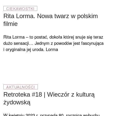
CIEKAWOSTKI
Rita Lorma. Nowa twarz w polskim
filmie
Rita Lorma – to postać, doko­ła której snuje się teraz
dużo sensacji… Jednym z powodów jest fascynu­jąca
i oryginalna jej uroda. Lorma
AKTUALNOŚCI
Retroteka #18 | Wieczór z kulturą
żydowską
W kwietniu 2023 r. przypada 80. rocznica wybuchu