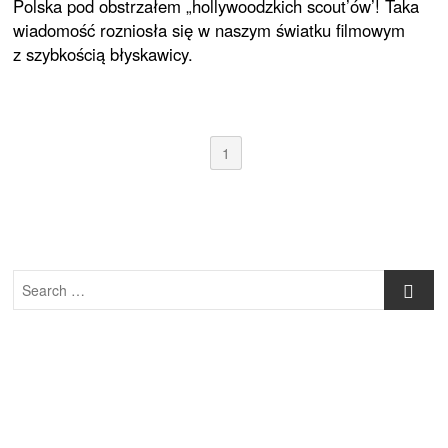
Polska pod obstrzałem „hollywoodzkich scout’ów’! Taka
wiadomość rozniosła się w naszym światku filmowym
z szybkością błyskawicy.
1
Search
…