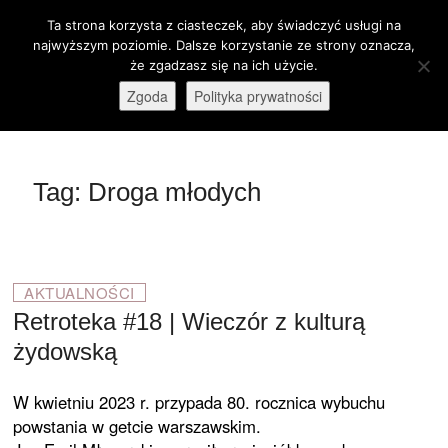
Skip
Ta strona korzysta z ciasteczek, aby świadczyć usługi na
M
to
Otwórz pasek narzędzi
najwyższym poziomie. Dalsze korzystanie ze strony oznacza,
e
content
że zgadzasz się na ich użycie.
stare-kino.pl
ZAPRASZAMY
n
Zgoda
Polityka prywatności
u
B
u
t
Tag:
Droga młodych
t
o
n
AKTUALNOŚCI
Retroteka #18 | Wieczór z kulturą
żydowską
W kwietniu 2023 r. przypada 80. rocznica wybuchu
powstania w getcie warszawskim.