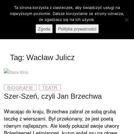
Skip
Ta strona korzysta z ciasteczek, aby świadczyć usługi na
M
to
Otwórz pasek narzędzi
najwyższym poziomie. Dalsze korzystanie ze strony oznacza,
e
content
że zgadzasz się na ich użycie.
stare-kino.pl
ZAPRASZAMY
n
Zgoda
Polityka prywatności
u
B
u
t
Tag:
Wacław Julicz
t
o
n
BIOGRAFIE
TEATR
Szer-Szeń, czyli Jan Brzechwa
Wracając do kraju, Brzechwa zabrał ze sobą grubą
teczkę z wierszami. Był przekonany, że jest poetą
równym najlepszym. Ale kiedy pokazał swoje utwory
Bolesławowi Leśmianowi, kuzyn wylał mu na głowę