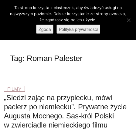
Skip
Ta strona korzysta z ciasteczek, aby świadczyć usługi na
M
to
Otwórz pasek narzędzi
najwyższym poziomie. Dalsze korzystanie ze strony oznacza,
e
content
że zgadzasz się na ich użycie.
stare-kino.pl
ZAPRASZAMY
n
Zgoda
Polityka prywatności
u
B
u
t
Tag:
Roman Palester
t
o
n
FILMY
„Siedzi zając na przypiecku, mówi
pacierz po niemiecku”. Prywatne życie
Augusta Mocnego. Sas-król Polski
w zwierciadle niemieckiego filmu