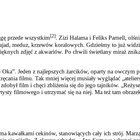
[2]
gę przede wszystkim
. Zizi Halama i Feliks Parnell, olś
 najad, meduz, krzewów koralowych. Gdzieśmy to już wi­dzi
ięknych zdjęć z akwariów. Po chwili świetlany miraż znika
o Oka”. Jeden z najlepszych żarcików, oparty na owczym pę
kręcania filmu. Tak mniej więcej musiały wyglądać „atelier
zdobył film i chęci zbliżenia się do jego tajników. „Reżys
artysty filmowego i utrzy­mać się na niej. Ma też tam ob
aroma kawałka­mi cekinów, stanowiących cały ich strój. Ma