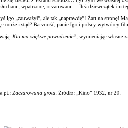
ie się ziściło. Z ekranu schodzi… Igo Sym we własnej o
Wsłuchane, wpatrzone, oczarowane… Ileż dziewczątek im te
yś Igo „zauwa­żył”, ale tak „naprawdę”! Żart na stronę! M
ęc może i stąd? Bacz­ność, panie Igo i polscy wytwórcy fi
ewają:
Kto ma większe powodzenie?
, wymienia­jąc własne z
a pt.:
Zaczarowana grot
a
. Źródło: „Kino” 1932, nr 20.