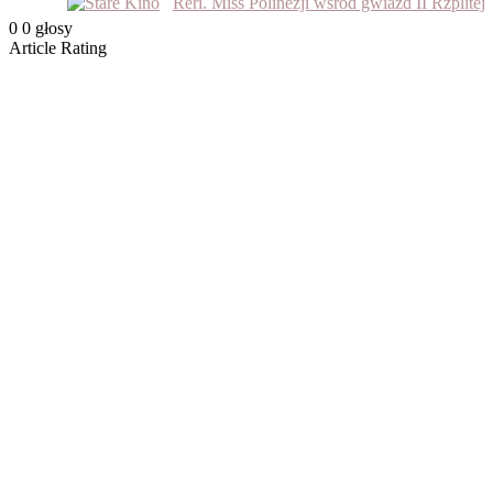
Reri. Miss Polinezji wśród gwiazd II Rzplitej
0
0
głosy
Article Rating