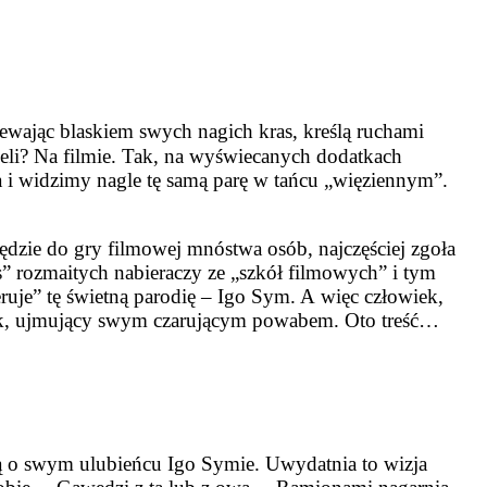
niewając blaskiem swych nagich kras, kreślą ruchami
eli? Na filmie. Tak, na wyświe­canych dodatkach
 i widzimy na­gle tę samą parę w tańcu „więzien­nym”.
dzie do gry filmowej mnó­stwa osób, najczęściej zgoła
s” rozmaitych nabieraczy ze „szkół fil­mowych” i tym
eruje” tę świetną parodię – Igo Sym. A więc człowiek,
razek, ujmujący swym czarującym powabem. Oto treść…
rzą o swym ulubieńcu Igo Symie. Uwydatnia to wizja