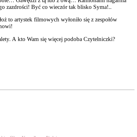
sobie… Gawędzi z tą lub z ową… Ra­mionami nagarnia
go zazdrości! Być co wieczór tak blisko Syma!..
ałoż to artystek filmowych wyłoniło się z zespołów
lmowi!
alety. A kto Wam się więcej podoba Czytelniczki?