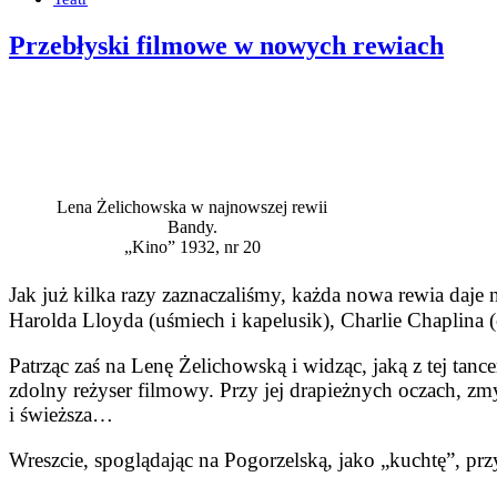
Przebłyski filmowe w nowych rewiach
Lena Żelichowska w najnowszej rewii
Bandy.
„Kino” 1932, nr 20
Jak już kilka razy zaznaczaliśmy, każda nowa rewia daje
Ha­rolda Lloyda (uśmiech i kapelusik), Charlie Chaplina
Patrząc zaś na Lenę Żelichowską i widząc, jaką z tej tanc
zdolny reżyser filmowy. Przy jej drapieżnych oczach, zmy
i świeższa…
Wreszcie, spoglądając na Pogorzel­ską, jako „kuchtę”, 