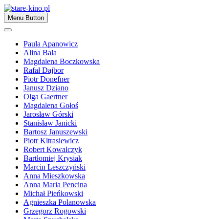
Skip
to
Zapraszamy
Menu Button
content
stare-kino.pl
Paula Apanowicz
Alina Bala
Magdalena Boczkowska
Rafał Dajbor
Piotr Donefner
Janusz Dziano
Olga Gaertner
Magdalena Gołoś
Jarosław Górski
Stanisław Janicki
Bartosz Januszewski
Piotr Kitrasiewicz
Robert Kowalczyk
Bartłomiej Krysiak
Marcin Leszczyński
Anna Mieszkowska
Anna Maria Pencina
Michał Pieńkowski
Agnieszka Polanowska
Grzegorz Rogowski