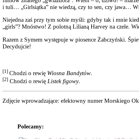
filmów znanego „gwiazdora”. Wtem – o, dziwo! – marzen
i tuli… „Girlsiątka” nie wiedzą, czy to sen, czy jawa… 
Niejedna zaś przy tym sobie myśli: gdyby tak i mnie kied
„girls”? Mnóstwo! Z polotną Lilianą Harvey na czele. Wi
Razem z Symem występuje w pio­sence Żabczyński. Śpi
Decyduj­cie!
[1]
Chodzi o rewię
Wiosna Bandytów
.
[2]
Chodzi o rewię
Listek figowy
.
Zdjęcie wprowadzające: efektowny numer Morskiego Ok
Polecamy: