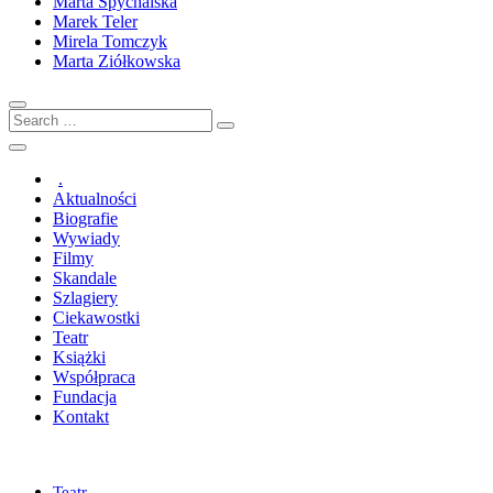
Marta Spychalska
Marek Teler
Mirela Tomczyk
Marta Ziółkowska
Search
…
.
Aktualności
Biografie
Wywiady
Filmy
Skandale
Szlagiery
Ciekawostki
Teatr
Książki
Współpraca
Fundacja
Kontakt
Teatr