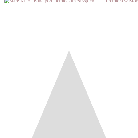
Kina pod niemieckim zarządem
Premiera w Mor