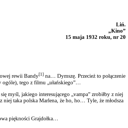
Liń.
„Kino”
15 maja 1932 roku, nr 20
[1]
nowej rewii Bandy
na… Dymszę. Przecież to połączenie
w ogóle), tego z filmu „ułańskie­go”…
się myśl, jakiego inte­resującego „vampa” zrobiłby z niej
z niej taka polska Marle­na, że ho, ho… Tyle, że młodsza
ólowa piękności Grajdołka…