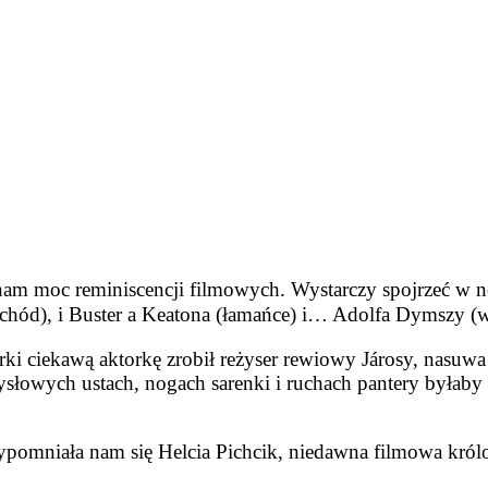
 nam moc re­miniscencji filmowych. Wystarczy spojrzeć w 
 (chód), i Buster a Keatona (łamańce) i… Adolfa Dym­szy (
erki ciekawą aktorkę zrobił reżyser rewiowy Járosy, nasuwa 
słowych ustach, nogach sarenki i ruchach pan­tery byłaby 
przypomniała nam się Helcia Pichcik, niedawna filmowa kr