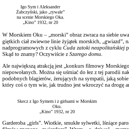
Igo Sym i Aleksander
Żabczyński, jako „rywale”
na scenie Morskiego Oka.
„Kino” 1932, nr 20
W Morskiem Oku – „morski” obraz zwraca na siebie uwa
giętkich ciał zwiewne linie żyjątek morskich, „gwiazd”,
nadprogramowych z cyklu
Cuda zatoki neapolitańskiej
p
Skąd to znamy? Oczywiście z
Szarego domu
.
Ale największą atrakcją jest „kon­kurs filmowy Morskieg
niepowo­łanych. Można się uśmiać do łez z tej parodii na
podobnych blagierów, żerujących na sympatii, jaką sobie 
który coś o tym wie, jak trudno jest wkroczyć na drogę 
Skecz z Igo Symem i z girlsami w Morskim
Oku.
„Kino” 1932, nr 20
Garderoba „girls”. Wiotkie, smu­kłe sylwetki, lśniące p