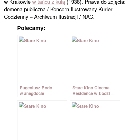
w Krakowie
w tańcu z kulą
(1938). Prawa do zdjęcia:
domena publiczna / Koncern Ilustrowany Kurier
Codzienny – Archiwum Ilustracji / NAC.
Polecamy:
Eugeniusz Bodo
Stare Kino Cinema
w anegdocie
Residence w Łodzi –
hotel z duchem
pierwszego
kinematografu