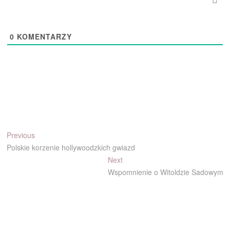
0
KOMENTARZY
Nawigacja
Previous
Previous
post:
Polskie korzenie hollywoodzkich gwiazd
wpisu
Next
Next
post:
Wspomnienie o Witoldzie Sadowym