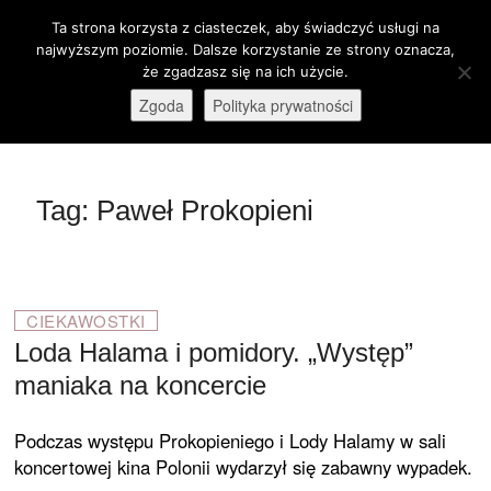
Skip
Ta strona korzysta z ciasteczek, aby świadczyć usługi na
M
to
Otwórz pasek narzędzi
najwyższym poziomie. Dalsze korzystanie ze strony oznacza,
e
content
że zgadzasz się na ich użycie.
stare-kino.pl
ZAPRASZAMY
n
Zgoda
Polityka prywatności
u
B
u
t
Tag:
Paweł Prokopieni
t
o
n
CIEKAWOSTKI
Loda Halama i pomidory. „Występ”
maniaka na koncercie
Podczas występu Prokopieniego i Lody Halamy w sali
koncertowej kina Polonii wydarzył się zabawny wypadek.