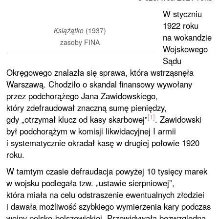
W styczniu
1922 roku
Książątko
(1937)
na wokandzie
zasoby FINA
Wojskowego
Sądu
Okręgowego znalazła się sprawa, która wstrząsnęła
Warszawą. Chodziło o skandal finansowy wywołany
przez podchorążego Jana Zawidowskiego,
który zdefraudował znaczną sumę pieniędzy,
[1]
gdy „otrzymał klucz od kasy skarbowej”
. Zawidowski
był podchorążym w komisji likwidacyjnej I armii
i systematycznie okradał kasę w drugiej połowie 1920
roku.
W tamtym czasie defraudacja powyżej 10 tysięcy marek
w wojsku podlegała tzw. „ustawie sierpniowej”,
która miała na celu odstraszenie ewentualnych złodziei
i dawała możliwość szybkiego wymierzenia kary podczas
wojny polsko-bolszewickiej. Przewidywała bezwzględną