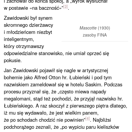
i zachował do końca spokój, a „wyrok wysłuchał
[3]
w postawie «na baczność»”
.
Zawidowski był synem
skromnego dzierżawcy
Mascotte
(1930)
i młodzieńcem niezbyt
zasoby FINA
inteligentnym,
który otrzymawszy
odpowiedzialne stanowisko, nie umiał oprzeć się
pokusie.
Jan Zawidowski pojawił się nagle w artystycznej
bohemie jako Alfred Otton hr. Łubieński i pod tym
nazwiskiem zameldował się w hotelu Saskim. Podczas
procesu przyznał się, że „często miewa napady
megalomani, stąd też pochodzi, że przyjął nazwisko hr.
Łubieńskiego. A raz skoczył z pierwszego piętra dlatego,
iż mu się wydawało, że jest wielkim panem,
[4]
że po schodach chodzić nie powinien”
. Najbliżsi
podchorążego zeznali, że „po wypiciu paru kieliszków