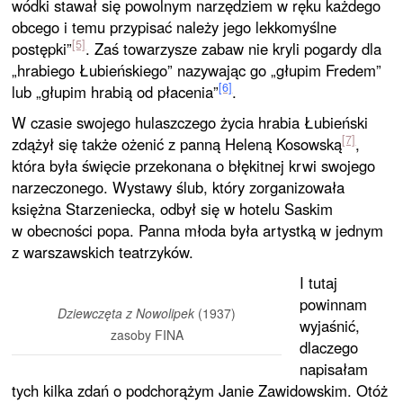
wódki stawał się powolnym narzędziem w ręku każdego
obcego i temu przypisać należy jego lekkomyślne
[5]
postępki”
. Zaś towarzysze zabaw nie kryli pogardy dla
„hrabiego Łubieńskiego” nazywając go „głupim Fredem”
[6]
lub „głupim hrabią od płacenia”
.
W czasie swojego hulaszczego życia hrabia Łubieński
[7]
zdążył się także ożenić z panną Heleną Kosowską
,
która była święcie przekonana o błękitnej krwi swojego
narzeczonego. Wystawy ślub, który zorganizowała
księżna Starzeniecka, odbył się w hotelu Saskim
w obecności popa. Panna młoda była artystką w jednym
z warszawskich teatrzyków.
I tutaj
powinnam
Dziewczęta z Nowolipek
(1937)
wyjaśnić,
zasoby FINA
dlaczego
napisałam
tych kilka zdań o podchorążym Janie Zawidowskim. Otóż