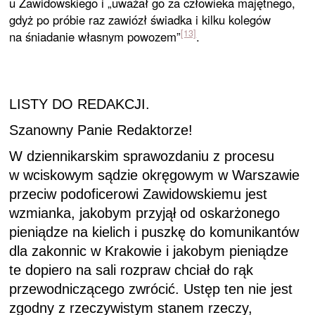
u Zawidowskiego i „uważał go za człowieka majętnego,
gdyż po próbie raz zawiózł świadka i kilku kolegów
[13]
na śniadanie własnym powozem”
.
LISTY DO REDAKCJI.
Szanowny Panie Redaktorze!
W dziennikarskim sprawozdaniu z procesu
w wci­skowym sądzie okręgowym w Warszawie
przeciw podoficerowi Zawidowskiemu jest
wzmianka, jakobym przyjął od oskarżonego
pieniądze na kielich i puszkę do komunikantów
dla zakonnic w Krakowie i jakobym pieniądze
te dopiero na sali rozpraw chciał do rąk
przewodniczącego zwrócić. Ustęp ten nie jest
zgodny z rzeczywistym stanem rzeczy,