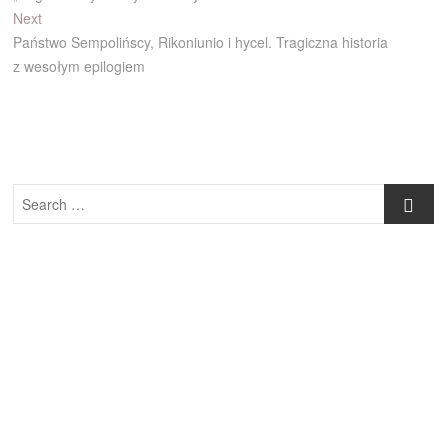
wpisu
Next
Next
post:
Państwo Sempolińscy, Rikoniunio i hycel. Tragiczna historia
z wesołym epilogiem
Search
…