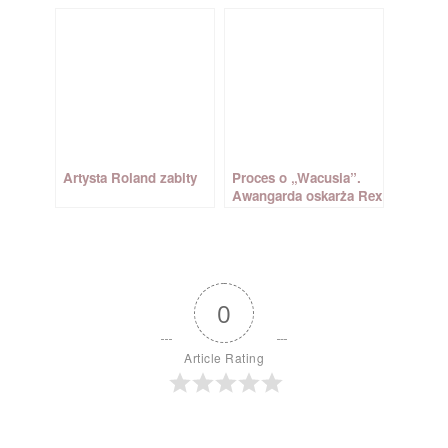
Artysta Roland zabity
Proces o „Wacusia”.
Awangarda oskarża Rex
Film
0
Article Rating