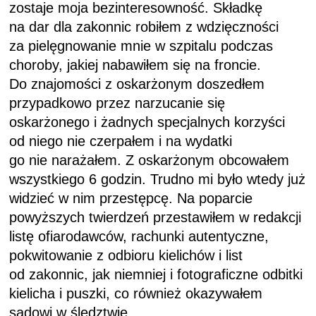
zostaje moja bezinteresowność. Składkę
na dar dla zakonnic robiłem z wdzięczności
za pielęgnowanie mnie w szpitalu podczas
choroby, jakiej nabawiłem się na froncie.
Do znajomości z oskarżonym doszedłem
przypadkowo przez narzucanie się
oskarżonego i żadnych specjalnych korzyści
od niego nie czerpałem i na wydatki
go nie narażałem. Z oskarżonym obcowałem
wszyst­kiego 6 godzin. Trudno mi było wtedy już
widzieć w nim przestępcę. Na poparcie
powyższych twierdzeń przestawiłem w redakcji
listę ofiarodawców, rachunki autentyczne,
pokwitowanie z odbioru kielichów i list
od zakonnic, jak niemniej i fotograficzne odbitki
kielicha i puszki, co również okazywałem
sądowi w śledztwie.