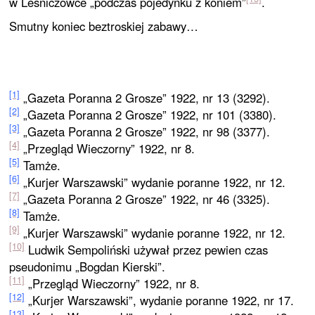
w Leśniczówce „podczas pojedynku z koniem”
.
Smutny koniec beztroskiej zabawy…
[1]
„Gazeta Poranna 2 Grosze” 1922, nr 13 (3292).
[2]
„Gazeta Poranna 2 Grosze” 1922, nr 101 (3380).
[3]
„Gazeta Poranna 2 Grosze” 1922, nr 98 (3377).
[4]
„Przegląd Wieczorny” 1922, nr 8.
[5]
Tamże.
[6]
„Kurjer Warszawski” wydanie poranne 1922, nr 12.
[7]
„Gazeta Poranna 2 Grosze” 1922, nr 46 (3325).
[8]
Tamże.
[9]
„Kurjer Warszawski” wydanie poranne 1922, nr 12.
[10]
Ludwik Sempoliński używał przez pewien czas
pseudonimu „Bogdan Kierski”.
[11]
„Przegląd Wieczorny” 1922, nr 8.
[12]
„Kurjer Warszawski”, wydanie poranne 1922, nr 17.
[13]