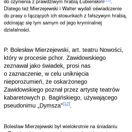
do czynienia z prawdziwym hrabią Łubieńskim
.
Dlatego też Mierzejewski i Walter wydali oświadczenie
do prasy o łączących ich stosunkach z fałszywym hrabią,
odcinając się tym samym od jego kryminalnej
działalności.
P. Bolesław Mierzejewski, art. teatru Nowości,
który w procesie pchor. Zawidowskiego
zeznawał ja­ko świadek, prosi nas
o zaznaczenie, w celu uniknię­cia
nieporozumień, że oskarżonego
Zawidowskiego po­znał przez artystę teatrów
kabaretowych p. Bagiń­skiego, używającego
[12]
pseudonimu „Dymsza”
.
Bolesław Mierzejewski był wielokrotnie na śniadaniu