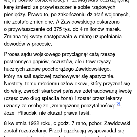
karę śmierci za przywłaszczenie sobie rządowych
pieniędzy. Prawo to, po zakończeniu działań wojennych,
nie zostało zmienione. A Zawidowskiego oskarżono
o przywłaszczenie od 375 tys. do 4 milionów marek.
Zmiana tej kwoty następowała w miarę uzupełniania
dowodów w procesie.
Proces sądu wojskowego przyciągnął całą rzeszę
postronnych gapiów, oszustów, ale i towarzyszy
hucznych zabaw podchorążego Zawidowskiego,
który na sali sądowej zachowywał się apatycznie.
Niestety, temu młodemu człowiekowi, który przyznał się
do winy, zwrócił skarbowi państwa zdefraudowaną kwotę
(częściowo dług spłaciła żona) i został przez lekarzy
[2]
uznany za osobę ze „zmniejszoną poczytalnością”
,
Józef Piłsudski nie okazał prawa łaski.
8 kwietnia 1922 roku, o godz. 7 rano, pchor. Zawidowski
został rozstrzelany. Przed egzekucją wyspowiadał się