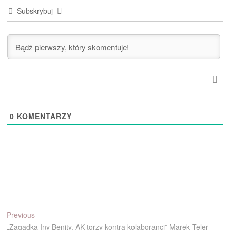
Subskrybuj
0
KOMENTARZY
Nawigacja
Previous
Previous
post:
„Zagadka Iny Benity. AK-torzy kontra kolaboranci” Marek Teler