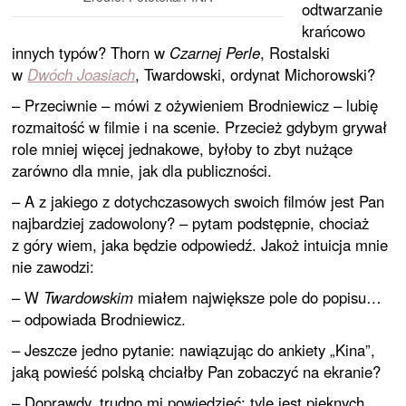
odtwarzanie
krańcowo
innych typów? Thorn w
Czarnej Perle
, Rostalski
w
Dwóch Joasiach
, Twardowski, ordynat Michorowski?
– Przeciwnie – mówi z ożywieniem Brodniewicz – lubię
rozmaitość w filmie i na scenie. Przecież gdybym grywał
role mniej więcej jednakowe, byłoby to zbyt nużące
zarówno dla mnie, jak dla publiczności.
– A z jakiego z dotychczasowych swoich filmów jest Pan
najbardziej zadowolony? – pytam podstępnie, chociaż
z góry wiem, jaka będzie odpowiedź. Jakoż intuicja mnie
nie zawodzi:
– W
Twardowskim
miałem największe pole do popisu…
– odpowiada Brodniewicz.
– Jeszcze jedno pytanie: nawiązując do ankiety „Kina”,
jaką powieść polską chciałby Pan zobaczyć na ekranie?
– Doprawdy, trudno mi powiedzieć; tyle jest pięknych