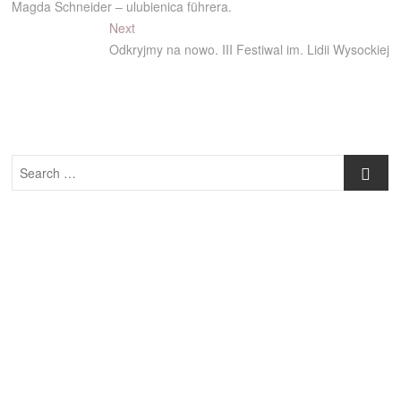
post:
Magda Schneider – ulubienica führera.
wpisu
Next
Next
post:
Odkryjmy na nowo. III Festiwal im. Lidii Wysockiej
Search
…