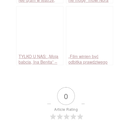
Nie gram w teatrze,
nie mogę” mówi Nora
bo mnie na to nie stać
Ney
(1931)
TYLKO U NAS: „Moja
„Film winien być
babcia, Ina Benita” –
odbitką prawdziwego
rozmowa z Alexandrią
ży­cia” mówi Elżbieta
Scudder, wnuczką Iny
Barszczewska
Benity
0
Article Rating