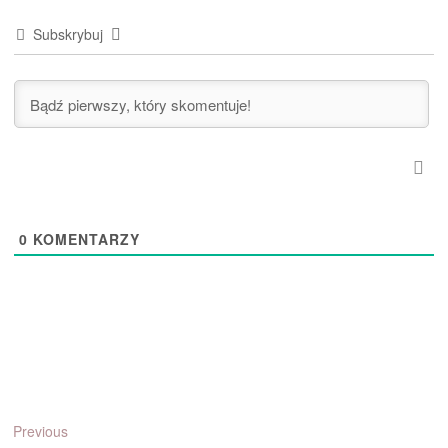
Subskrybuj
0
KOMENTARZY
Nawigacja
Previous
Previous