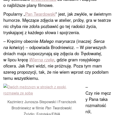
o najbliższe plany filmowe.
Popularny „
Pan Twardowski
” jest, jak zwykle, w świetnym
humorze. Męczące zdjęcia w atelier, próby, gra w teatrze
nic chyba nie zdoła pozbawić go tej radości życia,
tryskającej z każdego słowa i spojrzenia.
– Kręcimy obecnie
Małego marynarza
(inaczej:
Serca
na kotwicy
) – odpowiada Brodniewicz. – W pierwszych
dniach maja rozpoczynają się zdjęcia do
Trędowatej
,
w lipcu kręcę
Wierną rzekę
, gdzie gram rosyjskiego
oficera. Jak Pani widzi, nie próżnuję. Poza tym mam
szereg propozycji, tak, że nie wiem wprost czy podołam
temu wszystkiemu.
–
Czy nie męcz
y Pana taka
Kazimierz Junosza-Stepowski i Franciszek
rozmaitość
Brodniewicz w filmie
Pan Twardowski
.
ról,
Źródło: Fototeka/FINA