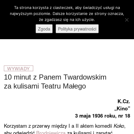
Skip
Ta strona korzysta z ciasteczek, aby świadczyć usługi na
M
to
Otwórz pasek narzędzi
najwyższym poziomie. Dalsze korzystanie ze strony oznacza,
e
content
że zgadzasz się na ich użycie.
stare-kino.pl
ZAPRASZAMY
n
Zgoda
Polityka prywatności
u
B
u
t
t
o
WYWIADY
n
10 minut z Panem Twardowskim
za kulisami Teatru Małego
K.Cz.
„Kino”
3 maja 1936 roku, nr 18
Korzystam z przerwy między I a II aktem komedii
Koko
,
aby odwiedzić
Brodniewicza
za kulisami i zapytać