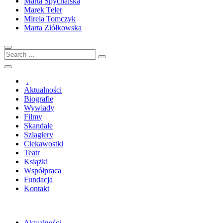
Marta Spychalska
Marek Teler
Mirela Tomczyk
Marta Ziółkowska
Search
…
.
Aktualności
Biografie
Wywiady
Filmy
Skandale
Szlagiery
Ciekawostki
Teatr
Książki
Współpraca
Fundacja
Kontakt
Aktualności