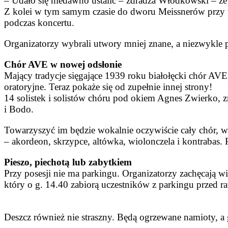
–
Udało się niedawno ustalić – zdradza Włodkowski
–
że
Z kolei w tym samym czasie do dworu Meissnerów przy u
podczas koncertu.
Organizatorzy wybrali utwory mniej znane, a niezwykle p
Chór AVE w nowej odsłonie
Mający tradycje sięgające 1939 roku białołęcki chór AVE,
oratoryjne. Teraz pokaże się od zupełnie innej strony!
14 solistek i solistów chóru pod okiem Agnes Zwierko, 
i Bodo.
Towarzyszyć im będzie wokalnie oczywiście cały chór, w
– akordeon, skrzypce, altówka, wiolonczela i kontrabas.
Pieszo, piechotą lub zabytkiem
Przy posesji nie ma parkingu. Organizatorzy zachęcają w
który o g. 14.40 zabiorą uczestników z parkingu przed r
Deszcz również nie straszny. Będą ogrzewane namioty, a g