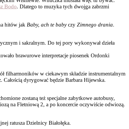
ołęckim Wiśniewie. Wnuczka musiała więc tu bywać.
sz Bodo
. Dlatego to muzyka tych dwojga zabrzmi
na hitów jak
Baby, ach te baby
czy
Zimnego drania
.
lasycznym i sakralnym. Do tej pory wykonywał dzieła
otowało brawurowe interpretacje piosenek Ordonki
spół filharmoników w ciekawym składzie instrumentalnym
z. Całością dyrygować będzie Barbara Hijewska.
uchomione zostaną też specjalne zabytkowe autobusy,
wiozą na Fletniową 2, a po koncercie oczywiście odwiozą.
nej ratusza Dzielnicy Białołęka.