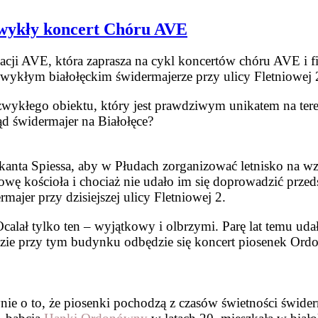
zwykły koncert Chóru AVE
cji AVE, która zaprasza na cykl koncertów chóru AVE i f
ezwykłym białołęckim świdermajerze przy ulicy Fletniowej
iezwykłego obiektu, który jest prawdziwym unikatem na t
d świdermajer na Białołęce?
rykanta Spiessa, aby w Płudach zorganizować letnisko na
 kościoła i chociaż nie udało im się doprowadzić przedsię
ajer przy dzisiejszej ulicy Fletniowej 2.
alał tylko ten – wyjątkowy i olbrzymi. Parę lat temu uda
dzie przy tym budynku odbędzie się koncert piosenek Ord
nie o to, że piosenki pochodzą z czasów świetności świder