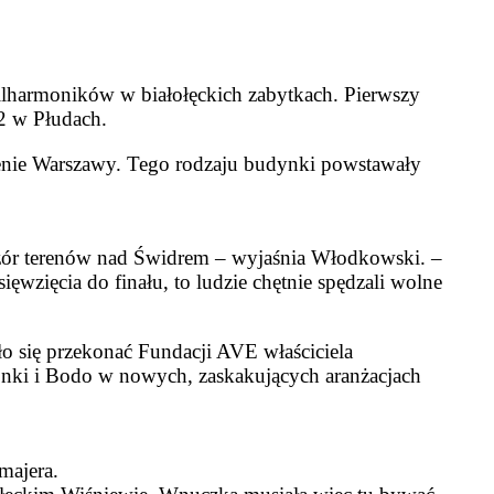
ilharmoników w białołęckich zabytkach. Pierwszy
 2 w Płudach.
erenie Warszawy. Tego rodzaju budynki powstawały
 wzór terenów nad Świdrem – wyjaśnia Włodkowski. –
wzięcia do finału, to ludzie chętnie spędzali wolne
ło się przekonać Fundacji AVE właściciela
onki i Bodo w nowych, zaskakujących aranżacjach
majera.