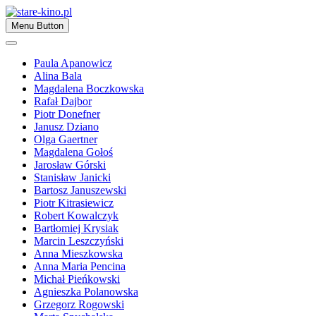
Skip
to
Zapraszamy
Menu Button
content
stare-kino.pl
Paula Apanowicz
Alina Bala
Magdalena Boczkowska
Rafał Dajbor
Piotr Donefner
Janusz Dziano
Olga Gaertner
Magdalena Gołoś
Jarosław Górski
Stanisław Janicki
Bartosz Januszewski
Piotr Kitrasiewicz
Robert Kowalczyk
Bartłomiej Krysiak
Marcin Leszczyński
Anna Mieszkowska
Anna Maria Pencina
Michał Pieńkowski
Agnieszka Polanowska
Grzegorz Rogowski