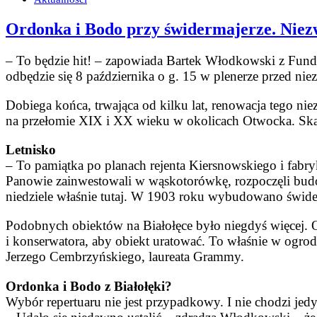
Ordonka i Bodo przy świdermajerze. Nie
– To będzie hit! – zapowiada Bartek Włodkowski z Funda
odbędzie się 8 października o g. 15 w plenerze przed ni
Dobiega końca, trwająca od kilku lat, renowacja tego n
na przełomie XIX i XX wieku w okolicach Otwocka. Ską
Letnisko
– To pamiątka po planach rejenta Kiersnowskiego i fab
Panowie zainwestowali w wąskotorówkę, rozpoczęli budowę
niedziele właśnie tutaj. W 1903 roku wybudowano świderm
Podobnych obiektów na Białołęce było niegdyś więcej. Oc
i konserwatora, aby obiekt uratować. To właśnie w ogro
Jerzego Cembrzyńskiego, laureata Grammy.
Ordonka i Bodo z Białołęki?
Wybór repertuaru nie jest przypadkowy. I nie chodzi jedy