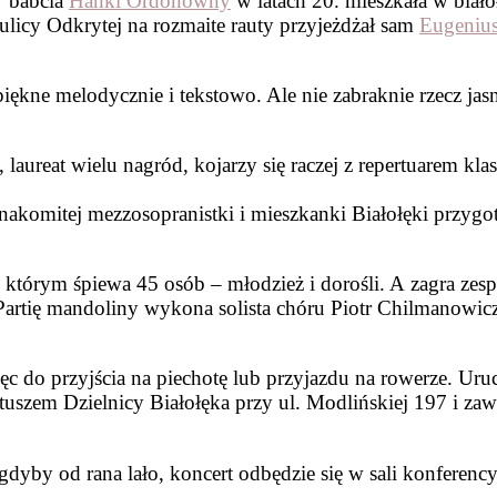
 babcia
Hanki Ordonówny
w latach 20. mieszkała w biał
licy Odkrytej na rozmaite rauty przyjeżdżał sam
Eugeniu
iękne melodycznie i tekstowo. Ale nie zabraknie rzecz jas
 laureat wielu nagród, kojarzy się raczej z repertuarem k
znakomitej mezzosopranistki i mieszkanki Białołęki przyg
 którym śpiewa 45 osób – młodzież i dorośli. A zagra ze
 Partię mandoliny wykona solista chóru Piotr Chilmanowic
ięc do przyjścia na piechotę lub przyjazdu na rowerze. Ur
atuszem Dzielnicy Białołęka przy ul. Modlińskiej 197 i za
dyby od rana lało, koncert odbędzie się w sali konferencyj