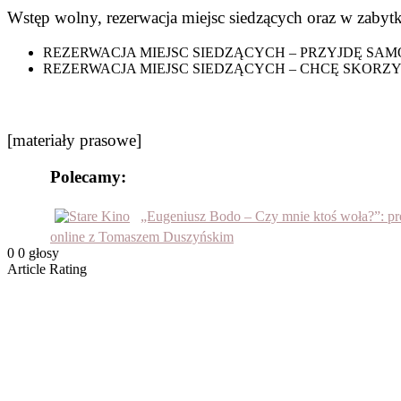
Wstęp wolny, rezerwacja miejsc siedzących oraz w zaby
REZERWACJA MIEJSC SIEDZĄCYCH – PRZYJDĘ SAMODZIE
REZERWACJA MIEJSC SIEDZĄCYCH – CHCĘ SKORZYSTA
[materiały prasowe]
Polecamy:
„Eugeniusz Bodo – Czy mnie ktoś woła?”: pr
online z Tomaszem Duszyńskim
0
0
głosy
Article Rating