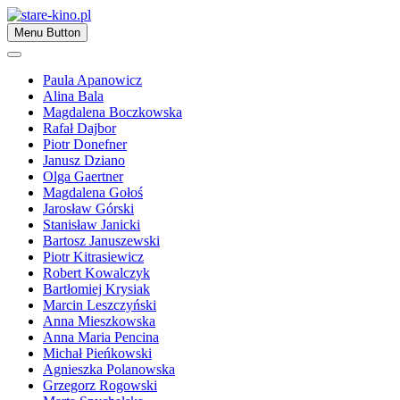
Skip
to
Zapraszamy
Menu Button
content
stare-kino.pl
Paula Apanowicz
Alina Bala
Magdalena Boczkowska
Rafał Dajbor
Piotr Donefner
Janusz Dziano
Olga Gaertner
Magdalena Gołoś
Jarosław Górski
Stanisław Janicki
Bartosz Januszewski
Piotr Kitrasiewicz
Robert Kowalczyk
Bartłomiej Krysiak
Marcin Leszczyński
Anna Mieszkowska
Anna Maria Pencina
Michał Pieńkowski
Agnieszka Polanowska
Grzegorz Rogowski