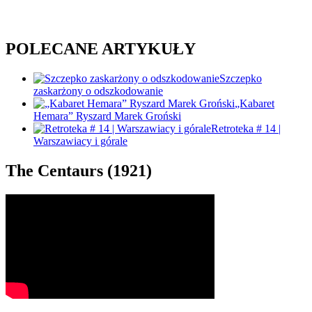
POLECANE ARTYKUŁY
Szczepko
zaskarżony o odszko­dowanie
„Kabaret
Hemara” Ryszard Marek Groński
Retroteka # 14 |
Warszawiacy i górale
The Centaurs (1921)