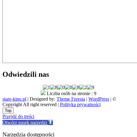
Odwiedzili nas
Liczba osób na stronie : 9
stare-kino.pl
| Designed by:
Theme Freesia
|
WordPress
| ©
Copyright All right reserved |
Polityka prywatności
Go
Top
to
Przejdź do treści
top
Otwórz pasek narzędzi
Narzędzia dostępności