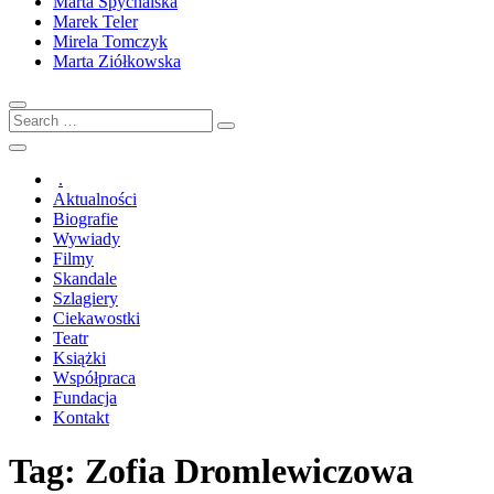
Marta Spychalska
Marek Teler
Mirela Tomczyk
Marta Ziółkowska
Search
…
.
Aktualności
Biografie
Wywiady
Filmy
Skandale
Szlagiery
Ciekawostki
Teatr
Książki
Współpraca
Fundacja
Kontakt
Tag:
Zofia Dromlewiczowa