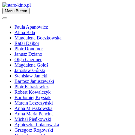
Skip
to
Zapraszamy
Menu Button
content
stare-kino.pl
Paula Apanowicz
Alina Bala
Magdalena Boczkowska
Rafał Dajbor
Piotr Donefner
Janusz Dziano
Olga Gaertner
Magdalena Gołoś
Jarosław Górski
Stanisław Janicki
Bartosz Januszewski
Piotr Kitrasiewicz
Robert Kowalczyk
Bartłomiej Krysiak
Marcin Leszczyński
Anna Mieszkowska
Anna Maria Pencina
Michał Pieńkowski
Agnieszka Polanowska
Grzegorz Rogowski