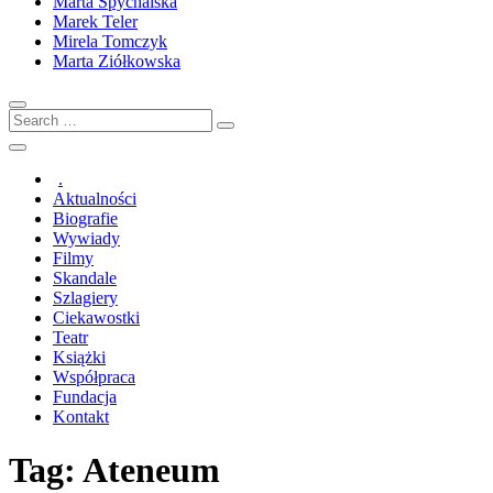
Marta Spychalska
Marek Teler
Mirela Tomczyk
Marta Ziółkowska
Search
…
.
Aktualności
Biografie
Wywiady
Filmy
Skandale
Szlagiery
Ciekawostki
Teatr
Książki
Współpraca
Fundacja
Kontakt
Tag:
Ateneum