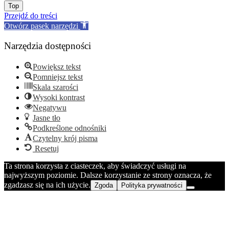
Go
Top
to
Przejdź do treści
top
Otwórz pasek narzędzi
Narzędzia dostępności
Powiększ tekst
Pomniejsz tekst
Skala szarości
Wysoki kontrast
Negatywu
Jasne tło
Podkreślone odnośniki
Czytelny krój pisma
Resetuj
Ta strona korzysta z ciasteczek, aby świadczyć usługi na
najwyższym poziomie. Dalsze korzystanie ze strony oznacza, że
zgadzasz się na ich użycie.
Zgoda
Polityka prywatności