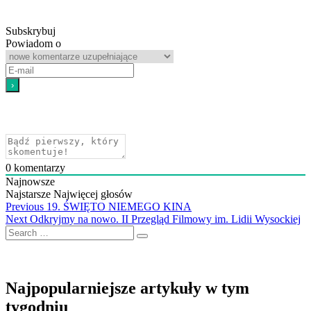
Subskrybuj
Powiadom o
0
komentarzy
Najnowsze
Najstarsze
Najwięcej głosów
Nawigacja
Previous
Previous
19. ŚWIĘTO NIEMEGO KINA
Next
post:
Next
Odkryjmy na nowo. II Przegląd Filmowy im. Lidii Wysockiej
wpisu
Search
post:
…
Najpopularniejsze artykuły w tym
tygodniu