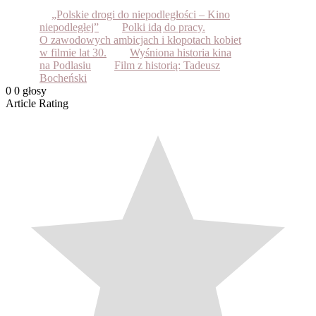
„Polskie drogi do niepodległości – Kino
niepodległej”
Polki idą do pracy.
O zawodowych ambicjach i kłopotach kobiet
w filmie lat 30.
Wyśniona historia kina
na Podlasiu
Film z historią: Tadeusz
Bocheński
0
0
głosy
Article Rating