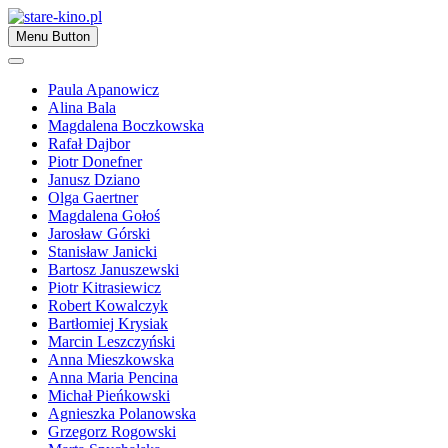
Skip
to
Zapraszamy
Menu Button
content
stare-kino.pl
Paula Apanowicz
Alina Bala
Magdalena Boczkowska
Rafał Dajbor
Piotr Donefner
Janusz Dziano
Olga Gaertner
Magdalena Gołoś
Jarosław Górski
Stanisław Janicki
Bartosz Januszewski
Piotr Kitrasiewicz
Robert Kowalczyk
Bartłomiej Krysiak
Marcin Leszczyński
Anna Mieszkowska
Anna Maria Pencina
Michał Pieńkowski
Agnieszka Polanowska
Grzegorz Rogowski