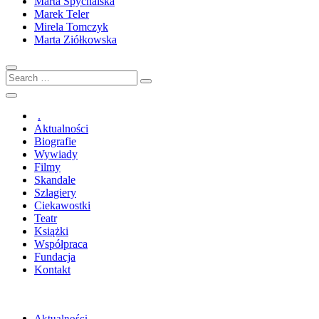
Marta Spychalska
Marek Teler
Mirela Tomczyk
Marta Ziółkowska
Search
…
.
Aktualności
Biografie
Wywiady
Filmy
Skandale
Szlagiery
Ciekawostki
Teatr
Książki
Współpraca
Fundacja
Kontakt
Aktualności