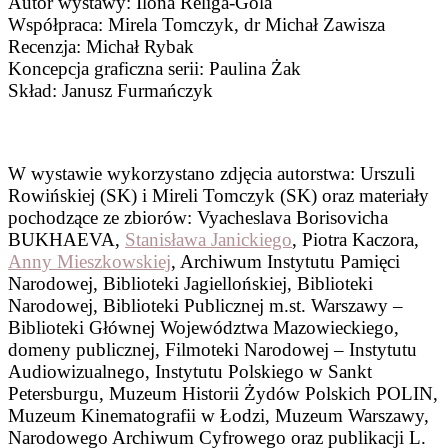
Autor wystawy: Ilona Religa-Gola
Współpraca: Mirela Tomczyk, dr Michał Zawisza
Recenzja: Michał Rybak
Koncepcja graficzna serii: Paulina Żak
Skład: Janusz Furmańczyk
W wystawie wykorzystano zdjęcia autorstwa: Urszuli
Rowińskiej (SK) i Mireli Tomczyk (SK) oraz materiały
pochodzące ze zbiorów: Vyacheslava Borisovicha
BUKHAEVA,
Stanisława Janickiego
, Piotra Kaczora,
Anny Mieszkowskiej
, Archiwum Instytutu Pamięci
Narodowej, Biblioteki Jagiellońskiej, Biblioteki
Narodowej, Biblioteki Publicznej m.st. Warszawy –
Biblioteki Głównej Województwa Mazowieckiego,
domeny publicznej, Filmoteki Narodowej – Instytutu
Audiowizualnego, Instytutu Polskiego w Sankt
Petersburgu, Muzeum Historii Żydów Polskich POLIN,
Muzeum Kinematografii w Łodzi, Muzeum Warszawy,
Narodowego Archiwum Cyfrowego oraz publikacji L.