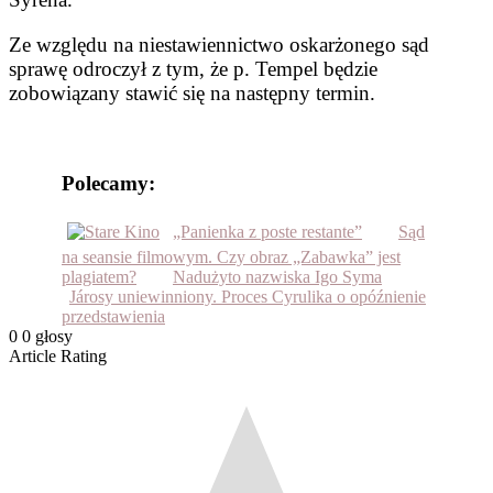
Ze względu na niestawienni­ctwo oskarżonego sąd
sprawę odroczył z tym, że p. Tempel bę­dzie
zobowiązany stawić się na następny termin.
Polecamy:
„Panienka z poste restante”
Sąd
na seansie filmowym. Czy obraz „Zabawka” jest
plagiatem?
Nadużyto nazwiska Igo Syma
Járosy uniewinniony. Proces Cyrulika o opóźnienie
przedstawienia
0
0
głosy
Article Rating