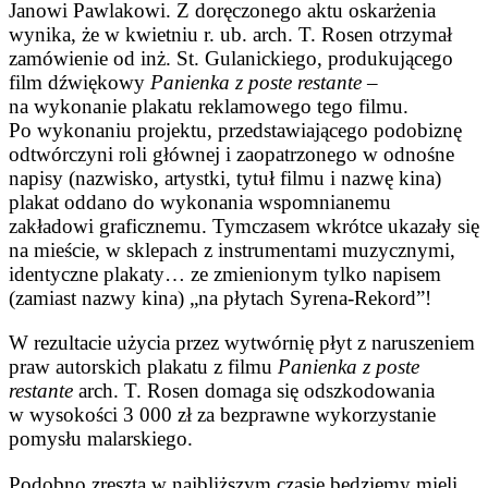
Janowi Pawlakowi. Z doręczonego aktu oskarżenia
wyni­ka, że w kwietniu r. ub. arch. T. Rosen otrzymał
zamówienie od inż. St. Gulanickiego, produkującego
film dźwiękowy
Panien­ka
z poste restante
–
na wykonanie pla­katu reklamowego tego filmu.
Po wykona­niu projektu, przedstawiającego podobiznę
odtwórczyni roli głównej i zaopatrzonego w odnośne
napisy (nazwisko, artystki, tytuł filmu i nazwę kina)
plakat oddano do wy­konania wspomnianemu
zakładowi graficz­nemu. Tymczasem wkrótce ukazały się
na mieście, w sklepach z instrumentami muzycznymi,
identyczne plakaty… ze zmienio­nym tylko napisem
(zamiast nazwy kina) „na płytach Syrena-Rekord”!
W rezultacie użycia przez wytwórnię płyt z naruszeniem
praw autorskich plaka­tu z filmu
Panienka z poste
restante
arch. T. Rosen domaga się odszkodowania
w wysokości 3 000 zł za bezprawne wyko­rzystanie
pomysłu malarskiego.
Podobno zresztą w najbliższym czasie będziemy mieli