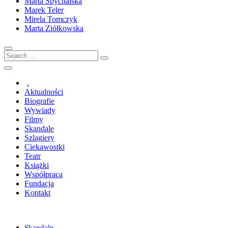
Marta Spychalska
Marek Teler
Mirela Tomczyk
Marta Ziółkowska
Search
…
.
Aktualności
Biografie
Wywiady
Filmy
Skandale
Szlagiery
Ciekawostki
Teatr
Książki
Współpraca
Fundacja
Kontakt
Skandale