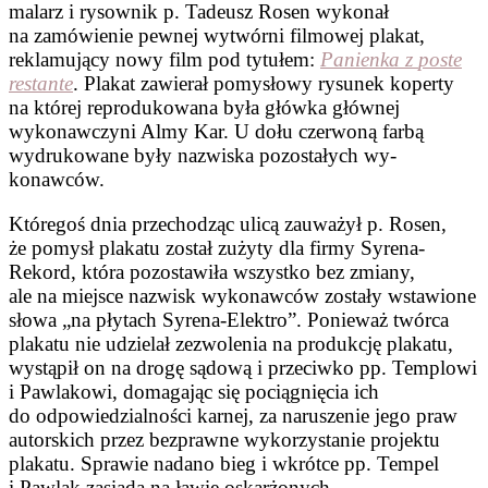
ma­larz i rysownik p. Tadeusz Rosen wykonał
na zamówienie pewnej wytwórni filmowej plakat,
reklamujący nowy film pod tytułem:
Panienka z
poste
restan­te
. Plakat zawierał pomysłowy rysunek koperty
na której reprodukowana była główka głównej
wykonawczyni Almy Kar. U dołu czerwoną farbą
wydrukowane były nazwiska pozostałych wy­
konawców.
Któregoś dnia przechodząc ulicą zauważył p. Rosen,
że pomysł plakatu został zużyty dla firmy Syrena-
Rekord, która pozostawiła wszystko bez zmia­ny,
ale na miejsce nazwisk wy­konawców zostały wstawione
słowa „na płytach Syrena-Elektro”. Ponieważ twórca
plakatu nie udzielał zezwolenia na pro­dukcję plakatu,
wystąpił on na drogę sądową i przeciwko pp. Templowi
i Pawlakowi, domagając się pociągnięcia ich
do odpowiedzialności karnej, za naruszenie jego praw
autorskich przez bezprawne wykorzystanie proje­ktu
plakatu. Sprawie nadano bieg i wkrótce pp. Tempel
i Pawlak zasiądą na ławie oskarżonych.