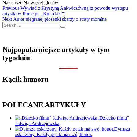
Najstarsze
Najwięcej głosów
Nawigacja
Previous
Previous
Wywiad z Krystyną Ankwiczówną (z powodu występu
post:
artystki w filmie pt. „Kult ciała”)
wpisu
Next
Next
Autor niegranej piosenki skarży o straty moralne
Search
post:
…
Najpopularniejsze artykuły w tym
tygodniu
Kącik humoru
POLECANE ARTYKUŁY
„Dziecko filmu”
Jadwiga Andrzejewska
Dymsza
oskarżony. Każdy pętak ma swój honor.