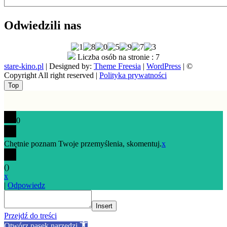
Odwiedzili nas
Liczba osób na stronie : 7
stare-kino.pl
| Designed by:
Theme Freesia
|
WordPress
| ©
Copyright All right reserved |
Polityka prywatności
Go
Top
to
top
0
Chętnie poznam Twoje przemyślenia, skomentuj.
x
(
)
x
|
Odpowiedz
Insert
Przejdź do treści
Otwórz pasek narzędzi