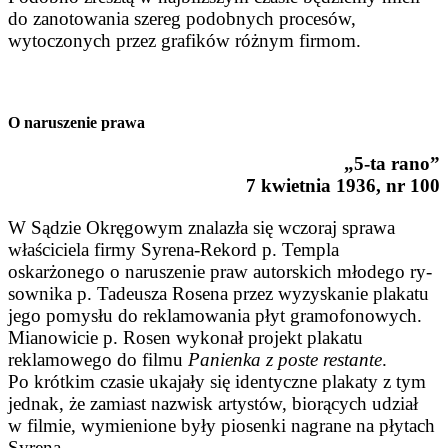
do zanotowania szereg po­dobnych procesów,
wytoczonych przez gra­fików różnym firmom.
O naruszenie prawa
„5-ta rano”
7 kwietnia 1936, nr 100
W Sądzie Okręgowym znala­zła się wczoraj sprawa
właściciela firmy Syrena-Rekord p. Templa
oskarżonego o narusze­nie praw autorskich młodego ry­
sownika p. Tadeusza Rosena przez wyzyskanie plakatu
jego pomysłu do reklamowania płyt gramofonowych.
Mianowicie p. Rosen wykonał projekt plakatu
reklamowego do filmu
Panien­ka
z poste restante
.
Po krót­kim czasie ukajały się identycz­ne plakaty z tym
jednak, że za­miast nazwisk artystów, biorą­cych udział
w filmie, wymienio­ne były piosenki nagrane na płytach
Syrena.