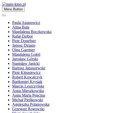
Skip
to
Zapraszamy
Menu Button
content
stare-kino.pl
Paula Apanowicz
Alina Bala
Magdalena Boczkowska
Rafał Dajbor
Piotr Donefner
Janusz Dziano
Olga Gaertner
Magdalena Gołoś
Jarosław Górski
Stanisław Janicki
Bartosz Januszewski
Piotr Kitrasiewicz
Robert Kowalczyk
Bartłomiej Krysiak
Marcin Leszczyński
Anna Mieszkowska
Anna Maria Pencina
Michał Pieńkowski
Agnieszka Polanowska
Grzegorz Rogowski