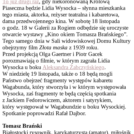
To już drugi raz
, gdy niekoronowaną Królową
Piaseczna będzie Lidia Wysocka – słynna mieszkanka
tego miasta, aktorka, reżyser teatralna i kabaretowa,
dama przedwojennego kina. W sobotę 18 listopada
o godz. 18 w Galerii za Rogiem odbędzie się uroczyste
otwarcie wystawy „Kino okiem Tomasza Brańskiego”.
Tego samego dnia w Sali widowiskowej Domu Kultury
obejrzymy film
Złota maska
z 1939 roku.
Przed projekcją Olga Gaertner i Piotr Gacek
porozmawiają o filmie, w którym zagrała Lidia
Wysocka u boku
Aleksandra Żabczyńskiego
.
W niedzielę 19 listopada, także o 18 będą mogli
Państwo obejrzeć fragmenty występów kabaretu
Wagabunda, który stworzyła i w którym występowała
Wysocka, zaś fragmenty te będą częścią spotkania
z Jackiem Fedorowiczem, aktorem i satyrykiem,
który występował w Wagabundzie u boku Wysockiej.
Spotkanie poprowadzi Rafał Dajbor.
Tomasz Brański
Białostocki rysownik, karykaturzysta (amator), miłośnik