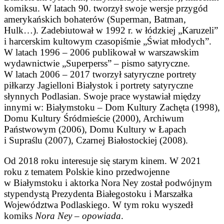
komiksu. W latach 90. tworzył swoje wersje przygód
amerykańskich bohaterów (Superman, Batman,
Hulk…). Zadebiutował w 1992 r. w łódzkiej „Karuzeli”
i harcerskim kultowym czasopiśmie „Świat młodych”.
W latach 1996 – 2006 publikował w warszawskim
wydawnictwie „Superperss” – pismo satyryczne.
W latach 2006 – 2017 tworzył satyryczne portrety
piłkarzy Jagielloni Białystok i portrety satyryczne
słynnych Podlasian. Swoje prace wystawiał między
innymi w: Białymstoku – Dom Kultury Zachęta (1998),
Domu Kultury Śródmieście (2000), Archiwum
Państwowym (2006), Domu Kultury w Łapach
i Supraślu (2007), Czarnej Białostockiej (2008).
Od 2018 roku interesuje się starym kinem. W 2021
roku z tematem Polskie kino przedwojenne
w Białymstoku i aktorka Nora Ney został podwójnym
stypendystą Prezydenta Białegostoku i Marszałka
Województwa Podlaskiego. W tym roku wyszedł
komiks
Nora Ney – opowiada
.