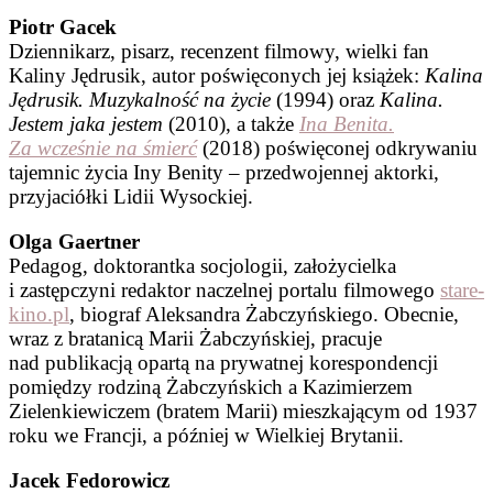
Piotr Gacek
Dziennikarz, pisarz, recenzent filmowy, wielki fan
Kaliny Jędrusik, autor poświęconych jej książek:
Kalina
Jędrusik. Muzykalność na życie
(1994) oraz
Kalina.
Jestem jaka jestem
(2010), a także
Ina Benita.
Za wcześnie na śmierć
(2018) poświęconej odkrywaniu
tajemnic życia Iny Benity – przedwojennej aktorki,
przyjaciółki Lidii Wysockiej.
Olga Gaertner
Pedagog, doktorantka socjologii, założycielka
i zastępczyni redaktor naczelnej portalu filmowego
stare-
kino.pl
, biograf Aleksandra Żabczyńskiego. Obecnie,
wraz z bratanicą Marii Żabczyńskiej, pracuje
nad publikacją opartą na prywatnej korespondencji
pomiędzy rodziną Żabczyńskich a Kazimierzem
Zielenkiewiczem (bratem Marii) mieszkającym od 1937
roku we Francji, a później w Wielkiej Brytanii.
Jacek Fedorowicz