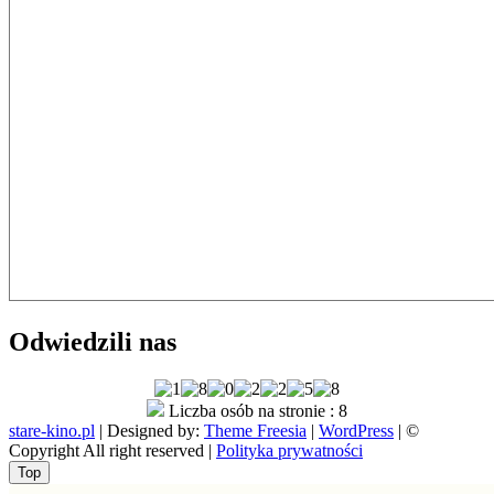
Odwiedzili nas
Liczba osób na stronie : 8
stare-kino.pl
| Designed by:
Theme Freesia
|
WordPress
| ©
Copyright All right reserved |
Polityka prywatności
Go
Top
to