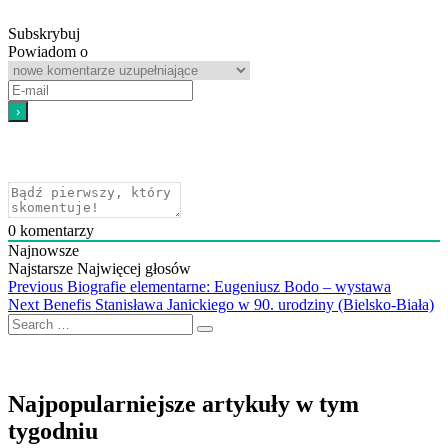
Subskrybuj
Powiadom o
0
komentarzy
Najnowsze
Najstarsze
Najwięcej głosów
Nawigacja
Previous
Previous
Biografie elementarne: Eugeniusz Bodo – wystawa
Next
post:
Next
Benefis Stanisława Janickiego w 90. urodziny (Bielsko-Biała)
wpisu
Search
post:
…
Najpopularniejsze artykuły w tym
tygodniu