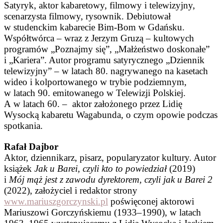
Satyryk, aktor kabaretowy, filmowy i telewizyjny,
scenarzysta filmowy, rysownik. Debiutował
w studenckim kabarecie Bim-Bom w Gdańsku.
Współtwórca – wraz z Jerzym Gruzą – kultowych
programów „Poznajmy się”, „Małżeństwo doskonałe”
i „Kariera”. Autor programu satyrycznego „Dziennik
telewizyjny” – w latach 80. nagrywanego na kasetach
wideo i kolportowanego w trybie podziemnym,
w latach 90. emitowanego w Telewizji Polskiej.
A w latach 60. – aktor założonego przez Lidię
Wysocką kabaretu Wagabunda, o czym opowie podczas
spotkania.
Rafał Dajbor
Aktor, dziennikarz, pisarz, popularyzator kultury. Autor
książek
Jak u Barei, czyli kto to powiedział
(2019)
i
Mój mąż jest z zawodu dyrektorem, czyli jak u Barei 2
(2022), założyciel i redaktor strony
www.mariuszgorczynski.pl
poświęconej aktorowi
Mariuszowi Gorczyńskiemu (1933–1990), w latach