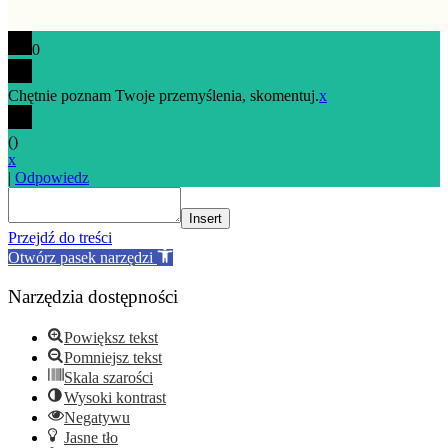
top
0
Chętnie poznam Twoje przemyślenia, skomentuj.
x
(
)
x
|
Odpowiedz
Insert
Przejdź do treści
Otwórz pasek narzędzi
Narzędzia dostępności
Powiększ tekst
Pomniejsz tekst
Skala szarości
Wysoki kontrast
Negatywu
Jasne tło