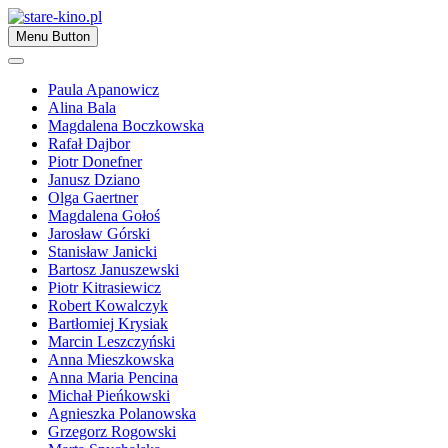
Skip
to
Zapraszamy
Menu Button
content
stare-kino.pl
Paula Apanowicz
Alina Bala
Magdalena Boczkowska
Rafał Dajbor
Piotr Donefner
Janusz Dziano
Olga Gaertner
Magdalena Gołoś
Jarosław Górski
Stanisław Janicki
Bartosz Januszewski
Piotr Kitrasiewicz
Robert Kowalczyk
Bartłomiej Krysiak
Marcin Leszczyński
Anna Mieszkowska
Anna Maria Pencina
Michał Pieńkowski
Agnieszka Polanowska
Grzegorz Rogowski