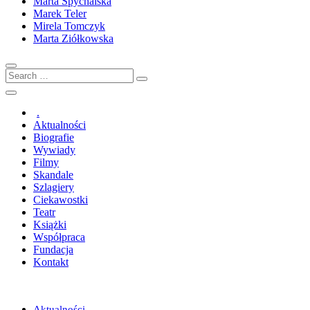
Marta Spychalska
Marek Teler
Mirela Tomczyk
Marta Ziółkowska
Search
…
.
Aktualności
Biografie
Wywiady
Filmy
Skandale
Szlagiery
Ciekawostki
Teatr
Książki
Współpraca
Fundacja
Kontakt
Aktualności