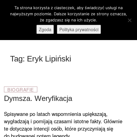
Skip
Ta strona korzysta z ciasteczek, aby świadczyć usługi na
M
to
Otwórz pasek narzędzi
najwyższym poziomie. Dalsze korzystanie ze strony oznacza,
e
content
że zgadzasz się na ich użycie.
stare-kino.pl
ZAPRASZAMY
n
Zgoda
Polityka prywatności
u
B
u
t
Tag:
Eryk Lipiński
t
o
n
BIOGRAFIE
Dymsza. Weryfikacja
Spisywane po latach wspomnienia upiększają,
wygładzają i pomijają czasami istotne fakty. Głównie
te dotyczące intencji osób, które przyczyniają się
do budowanej potem legendy.