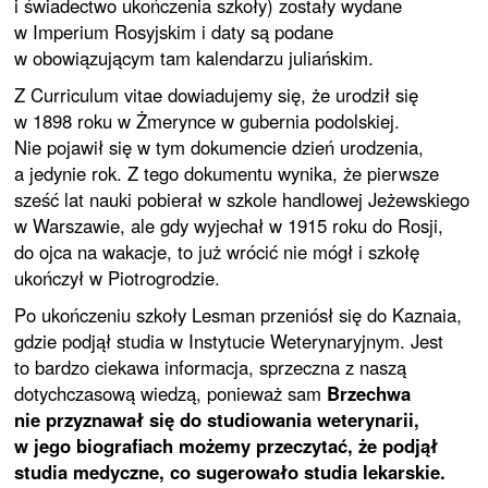
i świadectwo ukończenia szkoły) zostały wydane
w Imperium Rosyjskim i daty są podane
w obowiązującym tam kalendarzu juliańskim.
Z Curriculum vitae dowiadujemy się, że urodził się
w 1898 roku w Żmerynce w gubernia podolskiej.
Nie pojawił się w tym dokumencie dzień urodzenia,
a jedynie rok. Z tego dokumentu wynika, że pierwsze
sześć lat nauki pobierał w szkole handlowej Jeżewskiego
w Warszawie, ale gdy wyjechał w 1915 roku do Rosji,
do ojca na wakacje, to już wrócić nie mógł i szkołę
ukończył w Piotrogrodzie.
Po ukończeniu szkoły Lesman przeniósł się do Kaznaia,
gdzie podjął studia w Instytucie Weterynaryjnym. Jest
to bardzo ciekawa informacja, sprzeczna z naszą
dotychczasową wiedzą, ponieważ sam
Brzechwa
nie przyznawał się do studiowania weterynarii,
w jego biografiach możemy przeczytać, że podjął
studia medyczne, co sugerowało studia lekarskie.