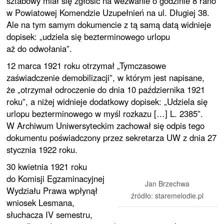
sztabowy miał się zgłosić na wezwanie o godzinie 8 rano
w Powiatowej Komendzie Uzupełnień na ul. Długiej 38.
Ale na tym samym dokumencie z tą samą datą widnieje
dopisek: „udziela się bezterminowego urlopu
aż do odwołania”.
12 marca 1921 roku otrzymał „Tymczasowe
zaświadczenie demobilizacji”, w którym jest napisane,
że „otrzymał odroczenie do dnia 10 października 1921
roku”, a niżej widnieje dodatkowy dopisek: „Udziela się
urlopu bezterminowego w myśl rozkazu […] L. 2385”.
W Archiwum Uniwersyteckim zachował się odpis tego
dokumentu poświadczony przez sekretarza UW z dnia 27
stycznia 1922 roku.
30 kwietnia 1921 roku
do Komisji Egzaminacyjnej
Jan Brzechwa
Wydziału Prawa wpłynął
źródło: staremelodie.pl
wniosek Lesmana,
słuchacza IV semestru,