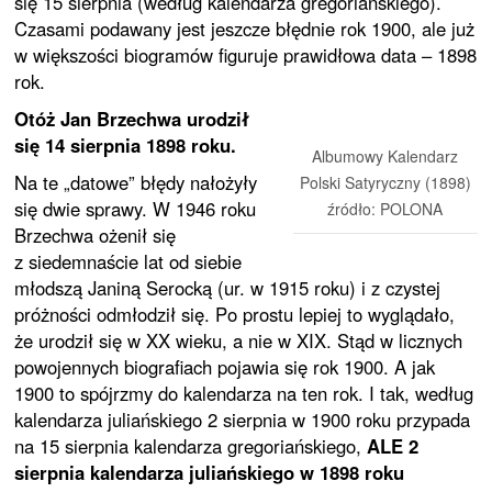
się 15 sierpnia (według kalendarza gregoriańskiego).
Czasami podawany jest jeszcze błędnie rok 1900, ale już
w większości biogramów figuruje prawidłowa data – 1898
rok.
Otóż Jan Brzechwa urodził
się 14 sierpnia 1898 roku.
Albumowy Kalendarz
Na te „datowe” błędy nałożyły
Polski Satyryczny (1898)
się dwie sprawy. W 1946 roku
źródło: POLONA
Brzechwa ożenił się
z siedemnaście lat od siebie
młodszą Janiną Serocką (ur. w 1915 roku) i z czystej
próżności odmłodził się. Po prostu lepiej to wyglądało,
że urodził się w XX wieku, a nie w XIX. Stąd w licznych
powojennych biografiach pojawia się rok 1900. A jak
1900 to spójrzmy do kalendarza na ten rok. I tak, według
kalendarza juliańskiego 2 sierpnia w 1900 roku przypada
na 15 sierpnia kalendarza gregoriańskiego,
ALE 2
sierpnia kalendarza juliańskiego w 1898 roku