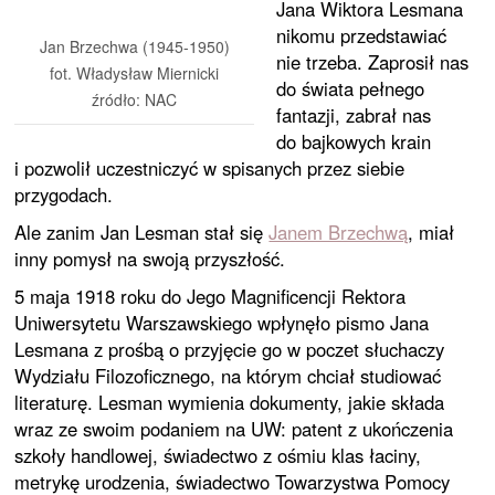
Jana Wiktora Lesmana
nikomu przedstawiać
Jan Brzechwa (1945-1950)
nie trzeba. Zaprosił nas
fot. Władysław Miernicki
do świata pełnego
źródło: NAC
fantazji, zabrał nas
do bajkowych krain
i pozwolił uczestniczyć w spisanych przez siebie
przygodach.
Ale zanim Jan Lesman stał się
Janem Brzechwą
, miał
inny pomysł na swoją przyszłość.
5 maja 1918 roku do Jego Magnificencji Rektora
Uniwersytetu Warszawskiego wpłynęło pismo Jana
Lesmana z prośbą o przyjęcie go w poczet słuchaczy
Wydziału Filozoficznego, na którym chciał studiować
literaturę. Lesman wymienia dokumenty, jakie składa
wraz ze swoim podaniem na UW: patent z ukończenia
szkoły handlowej, świadectwo z ośmiu klas łaciny,
metrykę urodzenia, świadectwo Towarzystwa Pomocy