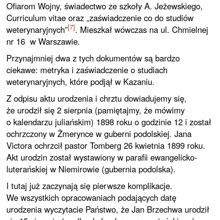
Ofiarom Wojny, świadectwo ze szkoły A. Jeżewskiego,
Curriculum vitae oraz „zaświadczenie co do studiów
[7]
weterynaryjnych”
. Mieszkał wówczas na ul. Chmielnej
nr 16 w Warszawie.
Przynajmniej dwa z tych dokumentów są bardzo
ciekawe: metryka i zaświadczenie o studiach
weterynaryjnych, które podjął w Kazaniu.
Z odpisu aktu urodzenia i chrztu dowiadujemy się,
że urodził się 2 sierpnia (pamiętajmy, że mówimy
o kalendarzu juliańskim) 1898 roku o godzinie 12 i został
ochrzczony w Żmerynce w guberni podolskiej. Jana
Victora ochrzcił pastor Tomberg 26 kwietnia 1899 roku.
Akt urodzin został wystawiony w parafii ewangelicko-
luterańskiej w Niemirowie (gubernia podolska).
I tutaj już zaczynają się pierwsze komplikacje.
We wszystkich opracowaniach podających datę
urodzenia wyczytacie Państwo, że Jan Brzechwa urodził