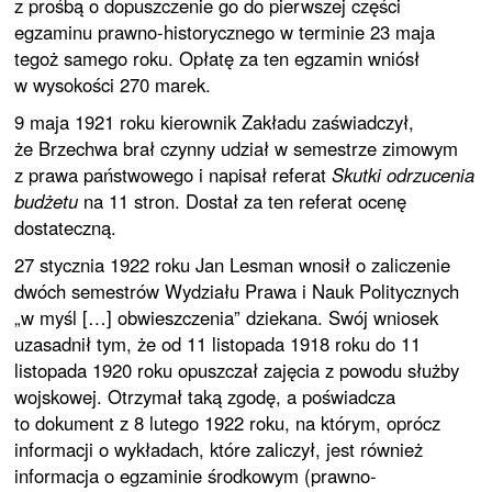
z prośbą o dopuszczenie go do pierwszej części
egzaminu prawno-historycznego w terminie 23 maja
tegoż samego roku. Opłatę za ten egzamin wniósł
w wysokości 270 marek.
9 maja 1921 roku kierownik Zakładu zaświadczył,
że Brzechwa brał czynny udział w semestrze zimowym
z prawa państwowego i napisał referat
Skutki odrzucenia
budżetu
na 11 stron. Dostał za ten referat ocenę
dostateczną.
27 stycznia 1922 roku Jan Lesman wnosił o zaliczenie
dwóch semestrów Wydziału Prawa i Nauk Politycznych
„w myśl […] obwieszczenia” dziekana. Swój wniosek
uzasadnił tym, że od 11 listopada 1918 roku do 11
listopada 1920 roku opuszczał zajęcia z powodu służby
wojskowej. Otrzymał taką zgodę, a poświadcza
to dokument z 8 lutego 1922 roku, na którym, oprócz
informacji o wykładach, które zaliczył, jest również
informacja o egzaminie środkowym (prawno-