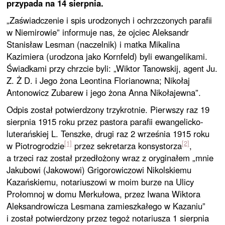
przypada na 14 sierpnia.
„Zaświadczenie i spis urodzonych i ochrzczonych parafii
w Niemirowie” informuje nas, że ojciec Aleksandr
Stanisław Lesman (naczelnik) i matka Mikalina
Kazimiera (urodzona jako Kornfeld) byli ewangelikami.
Świadkami przy chrzcie byli: „Wiktor Tanowskij, agent Ju.
Z. Ż D. i Jego żona Leontina Florianowna; Nikołaj
Antonowicz Zubarew i jego żona Anna Nikołajewna”.
Odpis został potwierdzony trzykrotnie. Pierwszy raz 19
sierpnia 1915 roku przez pastora parafii ewangelicko-
luterańskiej L. Tenszke, drugi raz 2 września 1915 roku
[1]
[2]
w Piotrogrodzie
przez sekretarza konsystorza
,
a trzeci raz został przedłożony wraz z oryginałem „mnie
Jakubowi (Jakowowi) Grigorowiczowi Nikolskiemu
Kazańskiemu, notariuszowi w moim burze na Ulicy
Prołomnoj w domu Merkułowa, przez Iwana Wiktora
Aleksandrowicza Lesmana zamieszkałego w Kazaniu”
i został potwierdzony przez tegoż notariusza 1 sierpnia