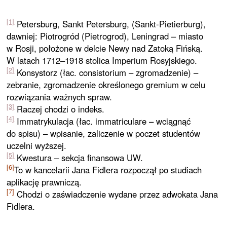
[1]
Petersburg, Sankt Petersburg, (Sankt-Pietierburg),
dawniej: Piotrogród (Pietrogrod), Leningrad – miasto
w Rosji, położone w delcie Newy nad Zatoką Fińską.
W latach 1712–1918 stolica Imperium Rosyjskiego.
[2]
Konsystorz (łac. consistorium – zgromadzenie) –
zebranie, zgromadzenie określonego gremium w celu
rozwiązania ważnych spraw.
[3]
Raczej chodzi o indeks.
[4]
Immatrykulacja (łac. immatriculare – wciągnąć
do spisu) – wpisanie, zaliczenie w poczet studentów
uczelni wyższej.
[5]
Kwestura – sekcja finansowa UW.
[6]
To w kancelarii Jana Fidlera rozpoczął po studiach
aplikację prawniczą.
[7]
Chodzi o zaświadczenie wydane przez adwokata Jana
Fidlera.