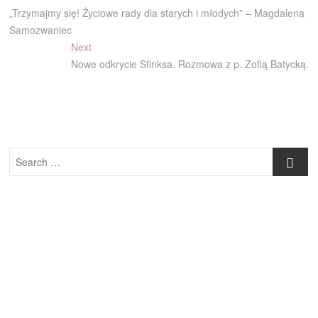
post:
„Trzymajmy się! Życiowe rady dla starych i młodych” – Magdalena
wpisu
Samozwaniec
Next
Next
post:
Nowe odkrycie Sfinksa. Rozmowa z p. Zofią Batycką.
Search
…