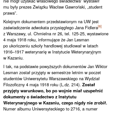
nie mógł uzyskać właściwego świadectwa” wystawił
mu były prezes Związku Wacław Gawroński, „student
prawa”.
Kolejnym dokumentem przedstawionym na UW jest
[6]
zaświadczenie adwokata przysięgłego Jana Fidlera
z Warszawy, ul. Chmielna nr 26, tel. 125-25, wystawione
4 maja 1918 roku, informujące że Jan Lesman
po ukończeniu szkoły handlowej studiował w latach
1916–1917 weterynarię w Instytucie Weterynaryjnym
w Kazaniu.
I tak, na podstawie powyższych dokumentów Jan Wiktor
Lesman został przyjęty w semestrze letnim w poczet
studentów Uniwersytetu Warszawskiego na Wydział
Filozoficzny 4 maja 1918 roku (L.dz. 214).
Został
przyjęty warunkowo, bo po wojnie miał uzupełnić
dokumenty o świadectwo z Instytutu
Weterynaryjnego w Kazaniu, czego nigdy nie zrobił.
Numer albumu Uniwersyteckiego to 2716, a numer