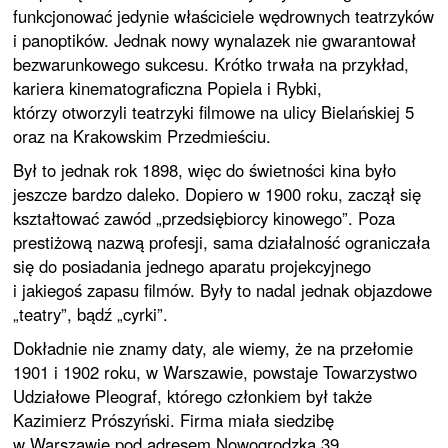
funkcjonować jedynie właściciele wędrownych teatrzyków
i panoptików. Jednak nowy wynalazek nie gwarantował
bezwarunkowego sukcesu. Krótko trwała na przykład,
kariera kinematograficzna Popiela i Rybki,
którzy otworzyli teatrzyki filmowe na ulicy Bielańskiej 5
oraz na Krakowskim Przedmieściu.
Był to jednak rok 1898, więc do świetności kina było
jeszcze bardzo daleko. Dopiero w 1900 roku, zaczął się
kształtować zawód „przedsiębiorcy kinowego”. Poza
prestiżową nazwą profesji, sama działalność ograniczała
się do posiadania jednego aparatu projekcyjnego
i jakiegoś zapasu filmów. Były to nadal jednak objazdowe
„teatry”, bądź „cyrki”.
Dokładnie nie znamy daty, ale wiemy, że na przełomie
1901 i 1902 roku, w Warszawie, powstaje Towarzystwo
Udziałowe Pleograf, którego członkiem był także
Kazimierz Prószyński. Firma miała siedzibę
w Warszawie pod adresem Nowogrodzka 39.