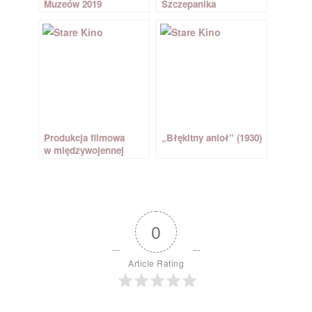
Muzeów 2019
Szczepanika
Produkcja filmowa
„Błękitny anioł” (1930)
w międzywojennej
Polsce
0
Article Rating