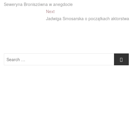
post:
Seweryna Broniszówna w anegdocie
wpisu
Next
Next
post:
Jadwiga Smosarska o początkach aktorstwa
Search
…