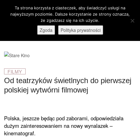
Skip
Ta strona korzysta z ciasteczek, aby świadczyć usługi na
M
to
Otwórz pasek narzędzi
najwyższym poziomie. Dalsze korzystanie ze strony oznacza,
e
content
że zgadzasz się na ich użycie.
stare-kino.pl
ZAPRASZAMY
n
Zgoda
Polityka prywatności
u
B
u
t
t
o
FILMY
n
Od teatrzyków świetlnych do pierwszej
polskiej wytwórni filmowej
Polska, jeszcze będąc pod zaborami, odpowiedziała
dużym zainteresowaniem na nowy wynalazek –
kinematograf.