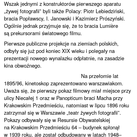
Wszak jednymi z konstruktorów pierwszego aparatu
„żywej fotografii” byli także Polacy: Piotr Lebiedziński,
bracia Popławscy, I. Janowski i Kazimierz Prószyński.
Ogólnie jednak przyjmuje się, że to bracia
Lumière
są prekursorami światowego filmu.
Pierwsze publiczne projekcje na ziemiach polskich,
odbyły się już pod koniec XIX wieku i polegały na
prezentacji nowego wynalazku odpłatnie, na zasadzie
kina obwoźnego.
Na przełomie lat
1895/96, kinetoskop zaprezentowano warszawiakom.
Uważa się, że pierwszy pokaz filmowy miał miejsce przy
ulicy Niecałej 1 oraz w Panopticum braci Macha przy
Krakowskim Przedmieściu, natomiast w lipcu 1896 roku
zatrzymał się w Warszawie „teatr żywych fotografii”.
Pokazy odbywały się w Resursie Obywatelskiej
na Krakowskim Przedmieściu 64 – budynek spłonął
w 1939 roku, ale został odbudowany w latach 1948–