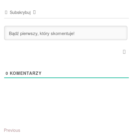
Subskrybuj
0
KOMENTARZY
Nawigacja
Previous
Previous