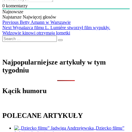
0
komentarzy
Najnowsze
Najstarsze
Najwięcej głosów
Nawigacja
Previous
Previous
Betty Amann w Warszawie
Next
post:
Next
Wynalazca filmu L. Lumière stworzył film wypukły.
wpisu
post:
Widzowie kinowi otrzymają lornetki
Search
…
Najpopularniejsze artykuły w tym
tygodniu
Kącik humoru
POLECANE ARTYKUŁY
„Dziecko filmu”