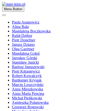
Skip
to
Zapraszamy
Menu Button
content
stare-kino.pl
Paula Apanowicz
Alina Bala
Magdalena Boczkowska
Rafał Dajbor
Piotr Donefner
Janusz Dziano
Olga Gaertner
Magdalena Gołoś
Jarosław Górski
Stanisław Janicki
Bartosz Januszewski
Piotr Kitrasiewicz
Robert Kowalczyk
Bartłomiej Krysiak
Marcin Leszczyński
Anna Mieszkowska
Anna Maria Pencina
Michał Pieńkowski
Agnieszka Polanowska
Grzegorz Rogowski