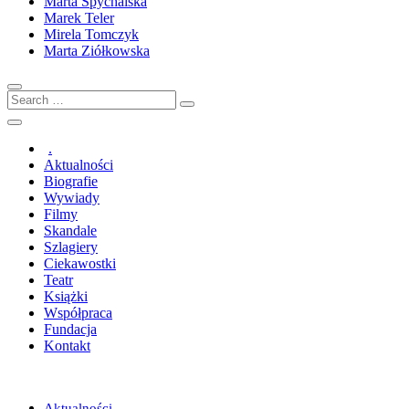
Marta Spychalska
Marek Teler
Mirela Tomczyk
Marta Ziółkowska
Search
…
.
Aktualności
Biografie
Wywiady
Filmy
Skandale
Szlagiery
Ciekawostki
Teatr
Książki
Współpraca
Fundacja
Kontakt
Aktualności