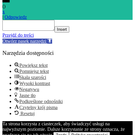
(
)
x
|
Odpowiedz
Insert
Przejdź do treści
Otwórz pasek narzędzi
Narzędzia dostępności
Powiększ tekst
Pomniejsz tekst
Skala szarości
Wysoki kontrast
Negatywu
Jasne tło
Podkreślone odnośniki
Czytelny krój pisma
Resetuj
Ta strona korzysta z ciasteczek, aby świadczyć usługi na
najwyższym poziomie. Dalsze korzystanie ze strony oznacza, że
zgadzasz się na ich użycie.