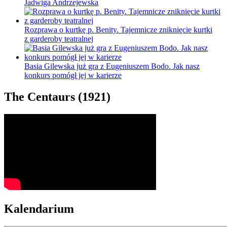
Jadwiga Andrzejewska
Rozprawa o kurtkę p. Benity. Tajemnicze zniknięcie kurtki
z garderoby teatralnej
Basia Gilewska już gra z Eugeniuszem Bodo. Jak nasz
konkurs pomógł jej w karierze
The Centaurs (1921)
Kalendarium