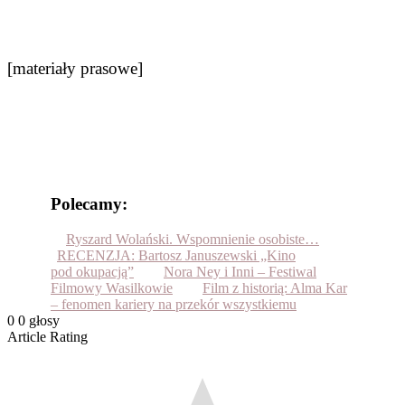
[materiały prasowe]
Polecamy:
Ryszard Wolański. Wspomnienie osobiste…
RECENZJA: Bartosz Januszewski „Kino
pod okupacją”
Nora Ney i Inni – Festiwal
Filmowy Wasilkowie
Film z historią: Alma Kar
– fenomen kariery na przekór wszystkiemu
0
0
głosy
Article Rating