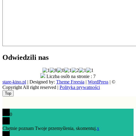
Odwiedzili nas
Liczba osób na stronie : 7
stare-kino.pl
| Designed by:
Theme Freesia
|
WordPress
| ©
Copyright All right reserved |
Polityka prywatności
Go
Top
to
top
0
Chętnie poznam Twoje przemyślenia, skomentuj.
x