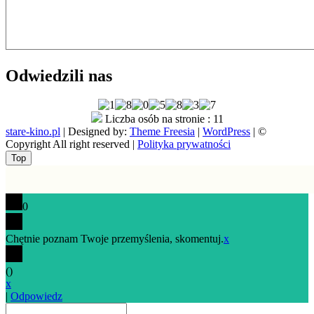
Odwiedzili nas
Liczba osób na stronie : 11
stare-kino.pl
| Designed by:
Theme Freesia
|
WordPress
| ©
Copyright All right reserved |
Polityka prywatności
Go
Top
to
top
0
Chętnie poznam Twoje przemyślenia, skomentuj.
x
(
)
x
|
Odpowiedz