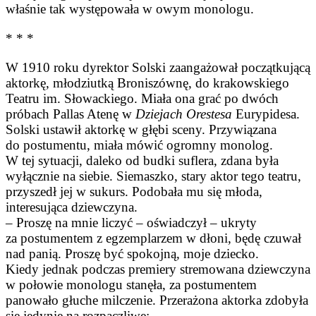
właśnie tak występowała w owym monologu.
* * *
W 1910 roku dyrektor Solski zaangażował początkującą
aktorkę, młodziutką Broniszównę, do krakowskiego
Teatru im. Słowackiego. Miała ona grać po dwóch
próbach Pallas Atenę w
Dziejach Orestesa
Eurypidesa.
Solski ustawił aktorkę w głębi sceny. Przywiązana
do postumentu, miała mówić ogromny monolog.
W tej sytuacji, daleko od budki suflera, zdana była
wyłącznie na siebie. Siemaszko, stary aktor tego teatru,
przyszedł jej w sukurs. Podobała mu się młoda,
interesująca dziewczyna.
– Proszę na mnie liczyć – oświadczył – ukryty
za postumentem z egzemplarzem w dłoni, będę czuwał
nad panią. Proszę być spokojną, moje dziecko.
Kiedy jednak podczas premiery stremowana dziewczyna
w połowie monologu stanęła, za postumentem
panowało głuche milczenie. Przerażona aktorka zdobyła
się jedynie na rozpaczliwe: