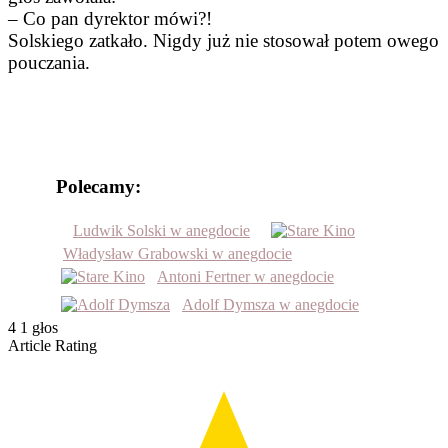
– Co pan dyrektor mówi?!
Solskiego zatkało. Nigdy już nie stosował potem owego
pouczania.
Polecamy:
Ludwik Solski w anegdocie
Władysław Grabowski w anegdocie
Antoni Fertner w anegdocie
Adolf Dymsza w anegdocie
4
1
głos
Article Rating