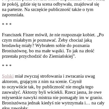
że pokój, gdzie się ta scena odbywała, znajdował się
na parterze. Na szczęście publiczność także o tym
zapomniała.
* * *
Franciszek Fiszer mówił, że nie rozpoznaje kobiet. „Po
czym miałabym je poznawać. Żeby chociaż jaką
brodawkę miały? Wybrałem sobie do poznania
Broniszównę, bo ma małe wąsiki. To jak na złość
przestała przychodzić do Ziemiańskiej”.
* * *
Solski
miał zwyczaj strofowania i zwracania uwag
aktorom, grającym z nim na scenie. Czynił
to oczywiście tak, by publiczność nie mogła tego
zauważyć. Aktorzy byli wściekli. Rzecz jasna, że owe
reżyserskie nawyki mistrza nie pomagały im w graniu.
Broniszówna jednak kiedyś nie wytrzymała i… na cały
głos zawołała: