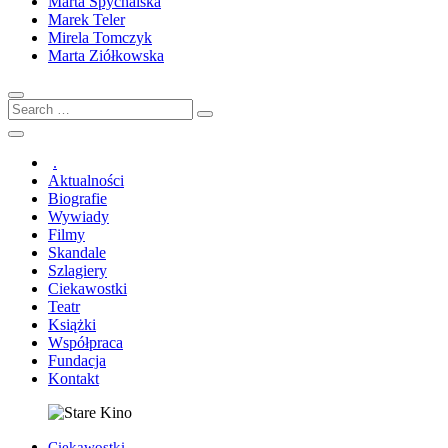
Marta Spychalska
Marek Teler
Mirela Tomczyk
Marta Ziółkowska
Search
…
.
Aktualności
Biografie
Wywiady
Filmy
Skandale
Szlagiery
Ciekawostki
Teatr
Książki
Współpraca
Fundacja
Kontakt
Ciekawostki