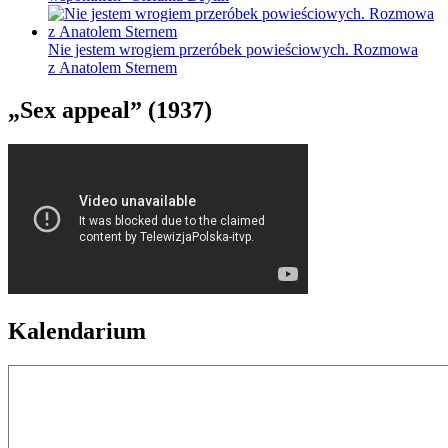
Nie jestem wrogiem przeróbek powieściowych. Rozmowa
z Anatolem Sternem
„Sex appeal” (1937)
Kalendarium