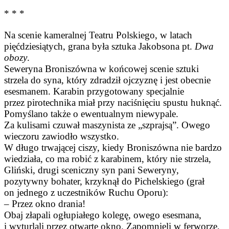
* * *
Na scenie kameralnej Teatru Polskiego, w latach
pięćdziesiątych, grana była sztuka Jakobsona pt.
Dwa
obozy
.
Seweryna Broniszówna w końcowej scenie sztuki
strzela do syna, który zdradził ojczyznę i jest obecnie
esesmanem. Karabin przygotowany specjalnie
przez pirotechnika miał przy naciśnięciu spustu huknąć.
Pomyślano także o ewentualnym niewypale.
Za kulisami czuwał maszynista ze „szprajsą”. Owego
wieczoru zawiodło wszystko.
W długo trwającej ciszy, kiedy Broniszówna nie bardzo
wiedziała, co ma robić z karabinem, który nie strzela,
Gliński, drugi sceniczny syn pani Seweryny,
pozytywny bohater, krzyknął do Pichelskiego (grał
on jednego z uczestników Ruchu Oporu):
– Przez okno drania!
Obaj złapali ogłupiałego kolegę, owego esesmana,
i wyturlali przez otwarte okno. Zapomnieli w ferworze,