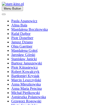
Skip
to
Zapraszamy
Menu Button
content
stare-kino.pl
Paula Apanowicz
Alina Bala
Magdalena Boczkowska
Rafał Dajbor
Piotr Donefner
Janusz Dziano
Olga Gaertner
Magdalena Gołoś
Jarosław Górski
Stanisław Janicki
Bartosz Januszewski
Piotr Kitrasiewicz
Robert Kowalczyk
Bartłomiej Krysiak
Marcin Leszczyński
Anna Mieszkowska
Anna Maria Pencina
Michał Pieńkowski
Agnieszka Polanowska
Grzegorz Rogowski