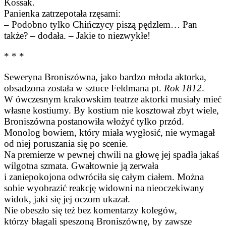
Kossak.
Panienka zatrzepotała rzęsami:
– Podobno tylko Chińczycy piszą pędzlem… Pan
także? – dodała. – Jakie to niezwykłe!
* * *
Seweryna Broniszówna, jako bardzo młoda aktorka,
obsadzona została w sztuce Feldmana pt.
Rok 1812
.
W ówczesnym krakowskim teatrze aktorki musiały mieć
własne kostiumy. By kostium nie kosztował zbyt wiele,
Broniszówna postanowiła włożyć tylko przód.
Monolog bowiem, który miała wygłosić, nie wymagał
od niej poruszania się po scenie.
Na premierze w pewnej chwili na głowę jej spadła jakaś
wilgotna szmata. Gwałtownie ją zerwała
i zaniepokojona odwróciła się całym ciałem. Można
sobie wyobrazić reakcję widowni na nieoczekiwany
widok, jaki się jej oczom ukazał.
Nie obeszło się też bez komentarzy kolegów,
którzy błagali speszoną Broniszównę, by zawsze