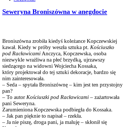
Seweryna Broniszówna w anegdocie
Broniszówna zrobiła kiedyś koleżance Kopczewskiej
kawał. Kiedy w próby weszła sztuka pt.
Kościuszko
pod Racławicami
Anczyca, Kopczewska, osoba
niezwykle wrażliwa na płeć brzydką, ujrzawszy
siedzącego na widowni Wojciecha Kossaka,
który projektował do tej sztuki dekoracje, bardzo się
nim zainteresowała.
– Seda – spytała Broniszównę – kim jest ten przystojny
pan?
– To autor
Kościuszki pod Racławicami
– zażartowała
pani Seweryna.
Zarumieniona Kopczewska podbiegła do Kossaka.
– Jak pan pięknie to napisał – rzekła.
– Ja nie piszę, droga pani, ja maluję – skłonił się