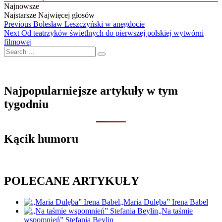
Najnowsze
Najstarsze
Najwięcej głosów
Nawigacja
Previous
Previous
Bolesław Leszczyński w anegdocie
Next
post:
Next
Od teatrzyków świetlnych do pierwszej polskiej wytwórni
wpisu
post:
filmowej
Search
…
Najpopularniejsze artykuły w tym
tygodniu
Kącik humoru
POLECANE ARTYKUŁY
„Maria Dulęba” Irena Babel
„Na taśmie
wspomnień” Stefania Beylin