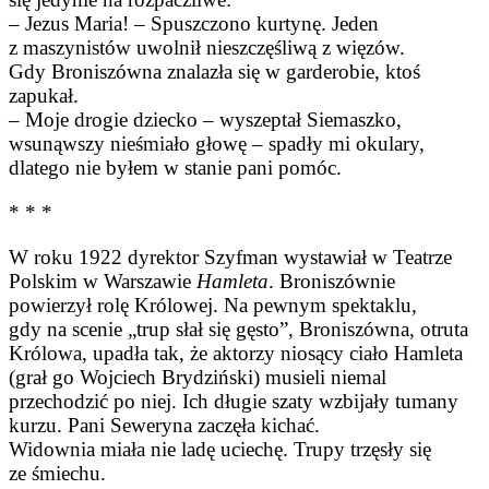
– Jezus Maria! – Spuszczono kurtynę. Jeden
z maszynistów uwolnił nieszczęśliwą z więzów.
Gdy Broniszówna znalazła się w garderobie, ktoś
zapukał.
– Moje drogie dziecko – wyszeptał Siemaszko,
wsunąwszy nieśmiało głowę – spadły mi okulary,
dlatego nie byłem w stanie pani pomóc.
* * *
W roku 1922 dyrektor Szyfman wystawiał w Teatrze
Polskim w Warszawie
Hamleta
. Broniszównie
powierzył rolę Królowej. Na pewnym spektaklu,
gdy na scenie „trup słał się gęsto”, Broniszówna, otruta
Królowa, upadła tak, że aktorzy niosący ciało Hamleta
(grał go Wojciech Brydziński) musieli niemal
przechodzić po niej. Ich długie szaty wzbijały tumany
kurzu. Pani Seweryna zaczęła kichać.
Widownia miała nie ladę uciechę. Trupy trzęsły się
ze śmiechu.