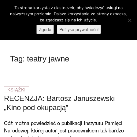
Skip
Ta strona korzysta z ciasteczek, aby świadczyć usługi na
M
to
Otwórz pasek narzędzi
najwyższym poziomie. Dalsze korzystanie ze strony oznacza,
e
content
że zgadzasz się na ich użycie.
stare-kino.pl
ZAPRASZAMY
n
Zgoda
Polityka prywatności
u
B
u
t
Tag:
teatry jawne
t
o
n
KSIĄŻKI
RECENZJA: Bartosz Januszewski
„Kino pod okupacją”
Cóż można powiedzieć o publikacji Instytutu Pamięci
Narodowej, której autor jest pracownikiem tak bardzo