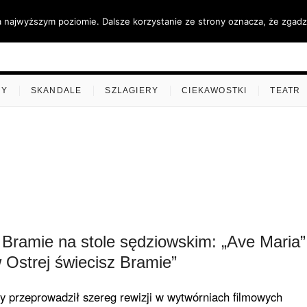
a najwyższym poziomie. Dalsze korzystanie ze strony oznacza, że zgadza
ino.pl
MY
SKANDALE
SZLAGIERY
CIEKAWOSTKI
TEATR
 Bramie na stole sędziowskim: „Ave Maria”
 Ostrej świecisz Bramie”
 przeprowadził szereg rewizji w wytwórniach filmowych