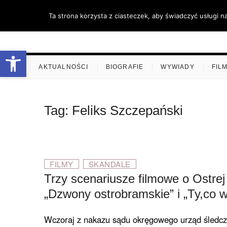
Skip
Ta strona korzysta z ciasteczek, aby świadczyć usługi n
to
content
stare-k
ZAPRASZAMY
Otwórz pasek narzędzi
.
AKTUALNOŚCI
BIOGRAFIE
WYWIADY
FIL
Tag:
Feliks Szczepański
FILMY
SKANDALE
Trzy scenariusze filmowe o Ostrej
„Dzwony ostrobramskie” i „Ty,co w
Wczoraj z nakazu sądu okręgowego urząd śledczy