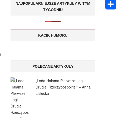
k
m
E
NAJPOPULARNIEJSZE ARTYKUŁY W TYM
A
e
s
TYGODNIU
a
m
p
S
n
a
i
a
p
h
g
g
l
i
KĄCIK HUMORU
a
e
e
l
r
r
m
e
POLECANE ARTYKUŁY
„Loda Halama Pierwsze nogi
Drugiej Rzeczypospolitej” – Anna
Lisiecka