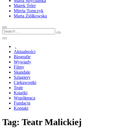
Marta Spychalska
Marek Teler
Mirela Tomczyk
Marta Ziółkowska
Search
…
.
Aktualności
Biografie
Wywiady
Filmy
Skandale
Szlagiery
Ciekawostki
Teatr
Książki
Współpraca
Fundacja
Kontakt
Tag:
Teatr Malickiej