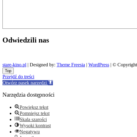
Odwiedzili nas
stare-kino.pl
| Designed by:
Theme Freesia
|
WordPress
| © Copyright 
Go
Top
to
Przejdź do treści
top
Otwórz pasek narzędzi
Narzędzia dostępności
Powiększ tekst
Pomniejsz tekst
Skala szarości
Wysoki kontrast
Negatywu