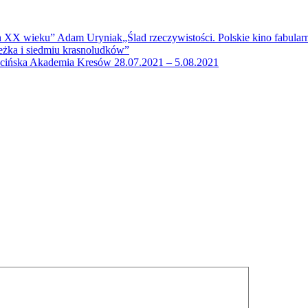
„Ślad rzeczywistości. Polskie kino fabul
żka i siedmiu krasnoludków”
cińska Akademia Kresów 28.07.2021 – 5.08.2021