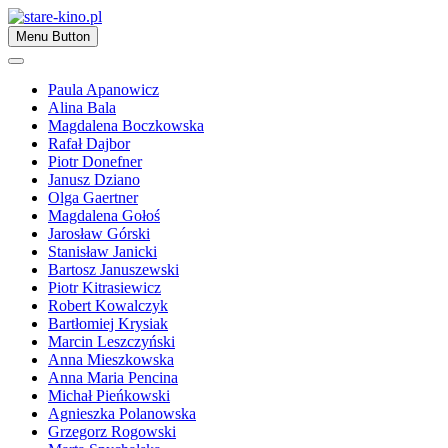
Skip
to
Zapraszamy
Menu Button
content
stare-kino.pl
Paula Apanowicz
Alina Bala
Magdalena Boczkowska
Rafał Dajbor
Piotr Donefner
Janusz Dziano
Olga Gaertner
Magdalena Gołoś
Jarosław Górski
Stanisław Janicki
Bartosz Januszewski
Piotr Kitrasiewicz
Robert Kowalczyk
Bartłomiej Krysiak
Marcin Leszczyński
Anna Mieszkowska
Anna Maria Pencina
Michał Pieńkowski
Agnieszka Polanowska
Grzegorz Rogowski