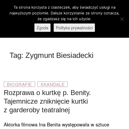
Skip
Ta strona korzysta z ciasteczek, aby świadczyć usługi na
M
to
Otwórz pasek narzędzi
najwyższym poziomie. Dalsze korzystanie ze strony oznacza,
e
content
że zgadzasz się na ich użycie.
stare-kino.pl
ZAPRASZAMY
n
Zgoda
Polityka prywatności
u
B
u
t
Tag:
Zygmunt Biesiadecki
t
o
n
BIOGRAFIE
SKANDALE
Rozprawa o kurtkę p. Benity.
Tajemnicze zniknięcie kurtki
z garderoby teatralnej
Aktorka filmowa Ina Benita występowała w sztuce