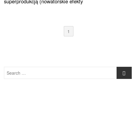
superprodukcją (nowatorskie efekty
1
Search
…