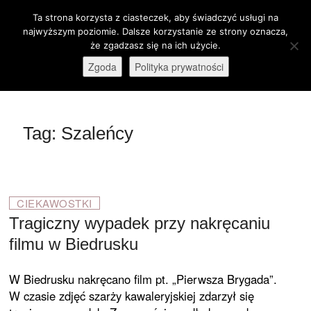
Skip
Ta strona korzysta z ciasteczek, aby świadczyć usługi na
M
to
Otwórz pasek narzędzi
najwyższym poziomie. Dalsze korzystanie ze strony oznacza,
e
content
że zgadzasz się na ich użycie.
stare-kino.pl
ZAPRASZAMY
n
Zgoda
Polityka prywatności
u
B
u
t
Tag:
Szaleńcy
t
o
n
CIEKAWOSTKI
Tragiczny wypadek przy nakręcaniu
filmu w Biedrusku
W Biedrusku nakręcano film pt. „Pierwsza Brygada”.
W czasie zdjęć szarży kawaleryjskiej zdarzył się