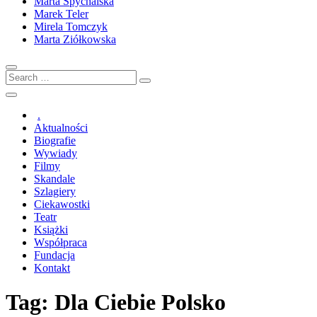
Marta Spychalska
Marek Teler
Mirela Tomczyk
Marta Ziółkowska
Search
…
.
Aktualności
Biografie
Wywiady
Filmy
Skandale
Szlagiery
Ciekawostki
Teatr
Książki
Współpraca
Fundacja
Kontakt
Tag:
Dla Ciebie Polsko