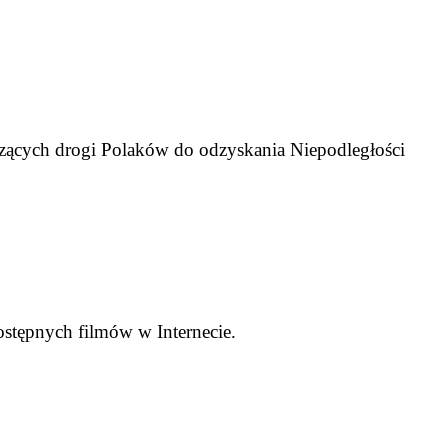
zących drogi Polaków do odzyskania Niepodległości
ulecie
twy
szawskiej
ilmotece
rodowej
tytucie
diowizualnym”
ostępnych filmów w Internecie.