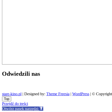
Odwiedzili nas
stare-kino.pl
| Designed by:
Theme Freesia
|
WordPress
| © Copyright 
Go
Top
to
Przejdź do treści
top
Otwórz pasek narzędzi