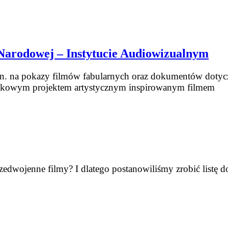
 Narodowej – Instytucie Audiowizualnym
in. na pokazy filmów fabularnych oraz dokumentów dotyc
„St
jątkowym projektem artystycznym inspirowanym filmem
Bi
War
w F
Na
–
Ins
Au
edwojenne filmy? I dlatego postanowiliśmy zrobić listę d