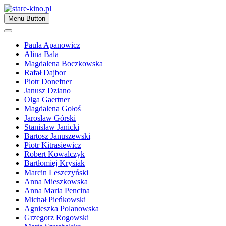
Skip
to
Zapraszamy
Menu Button
content
stare-kino.pl
Paula Apanowicz
Alina Bala
Magdalena Boczkowska
Rafał Dajbor
Piotr Donefner
Janusz Dziano
Olga Gaertner
Magdalena Gołoś
Jarosław Górski
Stanisław Janicki
Bartosz Januszewski
Piotr Kitrasiewicz
Robert Kowalczyk
Bartłomiej Krysiak
Marcin Leszczyński
Anna Mieszkowska
Anna Maria Pencina
Michał Pieńkowski
Agnieszka Polanowska
Grzegorz Rogowski