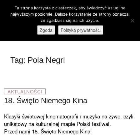
Skip
Ta strona korzysta z ciasteczek, aby świadczyć usługi na
M
to
Otwórz pasek narzędzi
najwyższym poziomie. Dalsze korzystanie ze strony oznacza,
e
content
że zgadzasz się na ich użycie.
stare-kino.pl
ZAPRASZAMY
n
Zgoda
Polityka prywatności
u
B
u
t
Tag:
Pola Negri
t
o
n
AKTUALNOŚCI
18. Święto Niemego Kina
Klasyki światowej kinematografii i muzyka na żywo, czyli
unikatowy na kulturalnej mapie Polski festiwal.
Przed nami 18. Święto Niemego Kina!