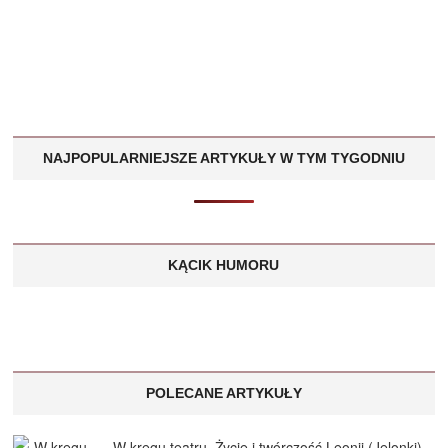
NAJPOPULARNIEJSZE ARTYKUŁY W TYM TYGODNIU
KĄCIK HUMORU
POLECANE ARTYKUŁY
„W kręgu teatru. Życie i twórczość Leonii (Jelonki)