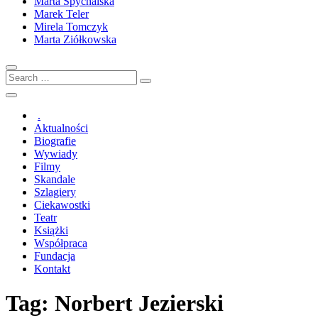
Marta Spychalska
Marek Teler
Mirela Tomczyk
Marta Ziółkowska
Search
…
.
Aktualności
Biografie
Wywiady
Filmy
Skandale
Szlagiery
Ciekawostki
Teatr
Książki
Współpraca
Fundacja
Kontakt
Tag:
Norbert Jezierski