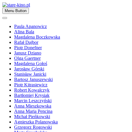
Skip
to
Zapraszamy
Menu Button
content
stare-kino.pl
Paula Apanowicz
Alina Bala
Magdalena Boczkowska
Rafał Dajbor
Piotr Donefner
Janusz Dziano
Olga Gaertner
Magdalena Gołoś
Jarosław Górski
Stanisław Janicki
Bartosz Januszewski
Piotr Kitrasiewicz
Robert Kowalczyk
Bartłomiej Krysiak
Marcin Leszczyński
Anna Mieszkowska
Anna Maria Pencina
Michał Pieńkowski
Agnieszka Polanowska
Grzegorz Rogowski