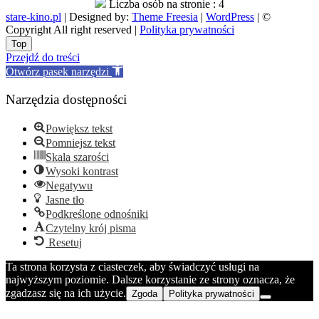
Liczba osób na stronie : 4
stare-kino.pl
| Designed by:
Theme Freesia
|
WordPress
| ©
Copyright All right reserved |
Polityka prywatności
Go
Top
to
Przejdź do treści
top
Otwórz pasek narzędzi
Narzędzia dostępności
Powiększ tekst
Pomniejsz tekst
Skala szarości
Wysoki kontrast
Negatywu
Jasne tło
Podkreślone odnośniki
Czytelny krój pisma
Resetuj
Ta strona korzysta z ciasteczek, aby świadczyć usługi na
najwyższym poziomie. Dalsze korzystanie ze strony oznacza, że
zgadzasz się na ich użycie.
Zgoda
Polityka prywatności