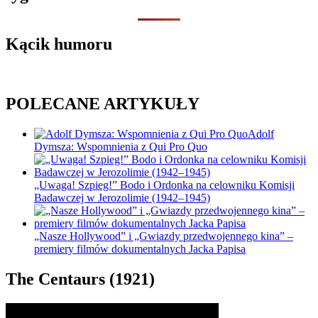
Kącik humoru
POLECANE ARTYKUŁY
Adolf
Dymsza: Wspomnienia z Qui Pro Quo
„Uwaga! Szpieg!” Bodo i Ordonka na celowniku Komisji
Badawczej w Jerozolimie (1942–1945)
„Nasze Hollywood” i „Gwiazdy przedwojennego kina” –
premiery filmów dokumentalnych Jacka Papisa
The Centaurs (1921)