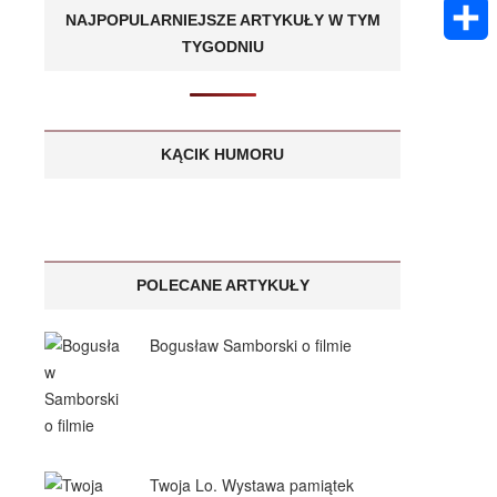
k
m
E
A
NAJPOPULARNIEJSZE ARTYKUŁY W TYM
e
s
a
TYGODNIU
m
p
S
n
a
i
a
p
h
g
g
l
i
a
KĄCIK HUMORU
e
e
l
r
r
e
POLECANE ARTYKUŁY
Bogusław Samborski o filmie
Twoja Lo. Wystawa pamiątek