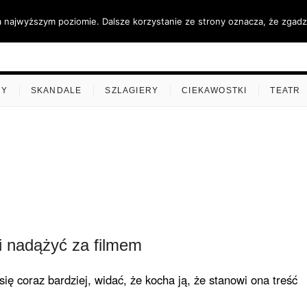
a najwyższym poziomie. Dalsze korzystanie ze strony oznacza, że zgadza
ino.pl
MY
SKANDALE
SZLAGIERY
CIEKAWOSTKI
TEATR
 nadążyć za filmem
ię coraz bardziej, widać, że kocha ją, że stanowi ona treść