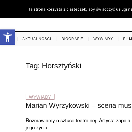
Skip
Ta strona korzysta z ciasteczek, aby świadczyć usługi n
to
content
stare-k
ZAPRASZAMY
Otwórz pasek narzędzi
.
AKTUALNOŚCI
BIOGRAFIE
WYWIADY
FIL
Tag:
Horsztyński
WYWIADY
Marian Wyrzykowski – scena musi
Rozmawiamy o sztuce teatralnej. Artysta zapala s
jego życia.