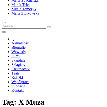
Marta Spychalska
Marek Teler
Mirela Tomczyk
Marta Ziółkowska
Search
…
.
Aktualności
Biografie
Wywiady
Filmy
Skandale
Szlagiery
Ciekawostki
Teatr
Książki
Współpraca
Fundacja
Kontakt
Tag:
X Muza