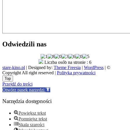
Odwiedzili nas
Liczba osób na stronie : 6
stare-kino.pl
| Designed by:
Theme Freesia
|
WordPress
| ©
Copyright All right reserved |
Polityka prywatności
Go
Top
to
Przejdź do treści
top
Otwórz pasek narzędzi
Narzędzia dostępności
Powiększ tekst
Pomniejsz tekst
Skala szarości