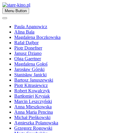
Skip
to
Zapraszamy
Menu Button
content
stare-kino.pl
Paula Apanowicz
Alina Bala
Magdalena Boczkowska
Rafał Dajbor
Piotr Donefner
Janusz Dziano
Olga Gaertner
Magdalena Gołoś
Jarosław Górski
Stanisław Janicki
Bartosz Januszewski
Piotr Kitrasiewicz
Robert Kowalczyk
Bartłomiej Krysiak
Marcin Leszczyński
Anna Mieszkowska
Anna Maria Pencina
Michał Pieńkowski
Agnieszka Polanowska
Grzegorz Rogowski