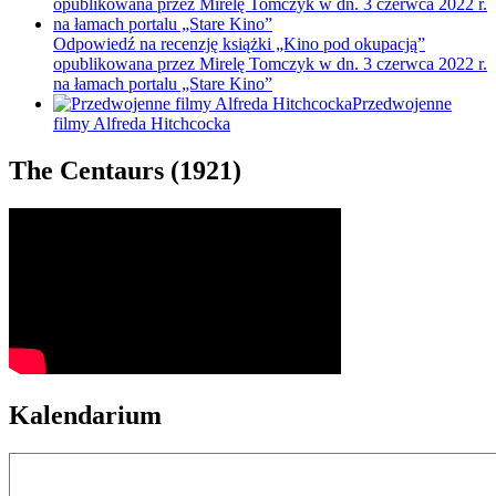
Odpowiedź na recenzję książki „Kino pod okupacją”
opublikowana przez Mirelę Tomczyk w dn. 3 czerwca 2022 r.
na łamach portalu „Stare Kino”
Przedwojenne
filmy Alfreda Hitchcocka
The Centaurs (1921)
Kalendarium