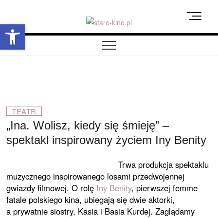
Skip
M
to
Otwórz pasek narzędzi
e
content
stare-kino.pl
ZAPRASZAMY
n
u
B
u
t
t
o
TEATR
n
„Ina. Wolisz, kiedy się śmieję” –
spektakl inspirowany życiem Iny Benity
Trwa produkcja spektaklu
muzycznego inspirowanego losami przedwojennej
gwiazdy filmowej. O rolę
Iny Benity
, pierwszej femme
fatale polskiego kina, ubiegają się dwie aktorki,
a prywatnie siostry, Kasia i Basia Kurdej. Zaglądamy