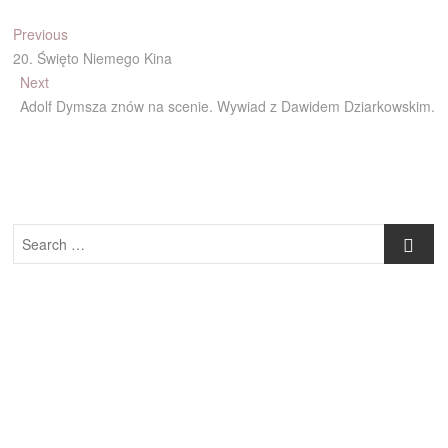
Nawigacja
Previous
Previous
post:
20. Święto Niemego Kina
wpisu
Next
Next
post:
Adolf Dymsza znów na scenie. Wywiad z Dawidem Dziarkowskim.
Search
…