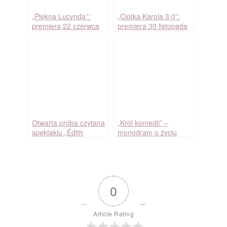
„Piękna Lucynda”:
„Ciotka Karola 3.0”:
premiera 22 czerwca
premiera 30 listopada
2019
2013
Otwarta próba czytana
„Król komedii” –
spektaklu „Édith
monodram o życiu
i Marlene”
Adolfa Dymszy
0
Article Rating