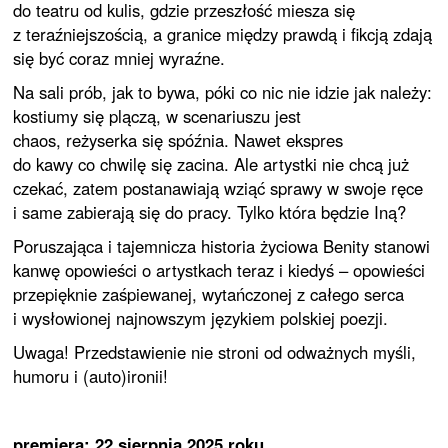
do teatru od kulis, gdzie przeszłość miesza się
z teraźniejszością, a granice między prawdą i fikcją zdają
się być coraz mniej wyraźne.
Na sali prób, jak to bywa, póki co nic nie idzie jak należy:
kostiumy się plączą, w scenariuszu jest
chaos, reżyserka się spóźnia. Nawet ekspres
do kawy co chwilę się zacina. Ale artystki nie chcą już
czekać, zatem postanawiają wziąć sprawy w swoje ręce
i same zabierają się do pracy. Tylko która będzie Iną?
Poruszająca i tajemnicza historia życiowa Benity stanowi
kanwę opowieści o artystkach teraz i kiedyś – opowieści
przepięknie zaśpiewanej, wytańczonej z całego serca
i wysłowionej najnowszym językiem polskiej poezji.
Uwaga! Przedstawienie nie stroni od odważnych myśli,
humoru i (auto)ironii!
premiera: 22 sierpnia 2025 roku