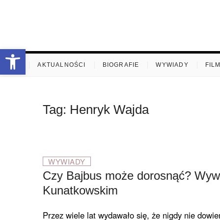
Skip
to
content
stare-k
ZAPRASZAMY
Otwórz pasek narzędzi
.
AKTUALNOŚCI
BIOGRAFIE
WYWIADY
FIL
Tag:
Henryk Wajda
WYWIADY
Czy Bajbus może dorosnąć? Wywi
Kunatkowskim
Przez wiele lat wydawało się, że nigdy nie dowiem