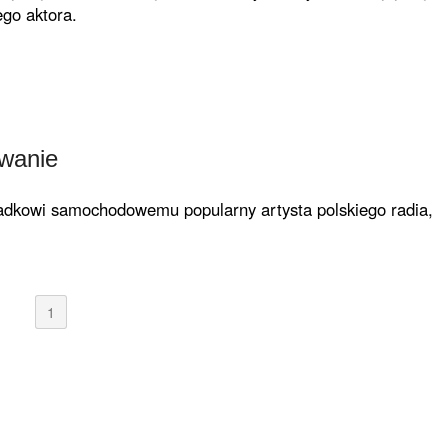
go aktora.
wanie
adkowi samochodowe­mu popularny artysta polskiego radia,
1