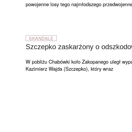
powojenne losy tego najmłodszego przedwojenne
SKANDALE
Szczepko zaskarżony o odszko­do
W pobliżu Chabówki koło Zakopa­nego uległ wyp
Kazimierz Wajda (Szczepko), który wraz