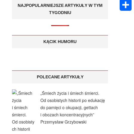
k
m
E
A
NAJPOPULARNIEJSZE ARTYKUŁY W TYM
e
s
a
TYGODNIU
m
p
S
n
a
i
a
p
h
g
g
l
i
a
KĄCIK HUMORU
e
e
l
r
r
e
POLECANE ARTYKUŁY
„Śmiech życia i śmiech śmierci.
Od osobistych historii po edukację
do pamięci o okupacji, gettach
i obozach koncentracyjnych”
Przemysław Grzybowski