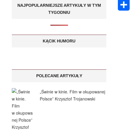
k
m
E
A
NAJPOPULARNIEJSZE ARTYKUŁY W TYM
e
s
a
TYGODNIU
m
p
S
n
a
i
a
p
h
g
g
l
i
a
KĄCIK HUMORU
e
e
l
r
r
e
POLECANE ARTYKUŁY
„Świnie w kinie. Film w okupowanej
Polsce” Krzysztof Trojanowski