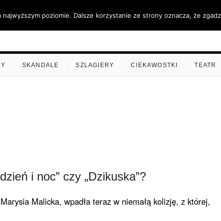
a najwyższym poziomie. Dalsze korzystanie ze strony oznacza, że zgadza
ino.pl
MY
SKANDALE
SZLAGIERY
CIEKAWOSTKI
TEATR
 dzień i noc” czy „Dzikuska”?
 Marysia Malicka, wpadła teraz w nie­małą kolizję, z której,