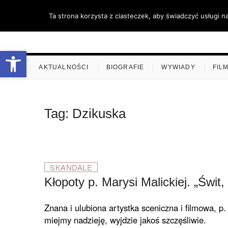
Skip
Ta strona korzysta z ciasteczek, aby świadczyć usługi n
to
content
stare-k
ZAPRASZAMY
Otwórz pasek narzędzi
.
AKTUALNOŚCI
BIOGRAFIE
WYWIADY
FIL
Tag:
Dzikuska
SKANDALE
Kłopoty p. Marysi Malickiej. „Świt,
Znana i ulubiona artystka sceniczna i filmowa, p.
miejmy nadzieję, wyjdzie jakoś szczęśliwie.