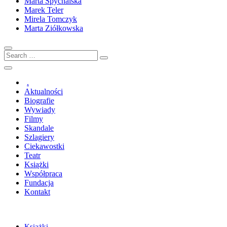
Marta Spychalska
Marek Teler
Mirela Tomczyk
Marta Ziółkowska
Search
…
.
Aktualności
Biografie
Wywiady
Filmy
Skandale
Szlagiery
Ciekawostki
Teatr
Książki
Współpraca
Fundacja
Kontakt
Książki