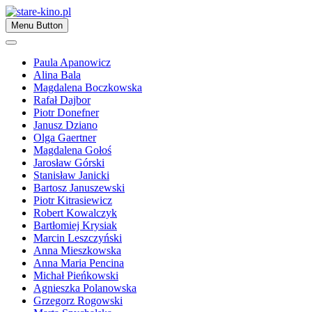
Skip
to
Zapraszamy
Menu Button
content
stare-kino.pl
Paula Apanowicz
Alina Bala
Magdalena Boczkowska
Rafał Dajbor
Piotr Donefner
Janusz Dziano
Olga Gaertner
Magdalena Gołoś
Jarosław Górski
Stanisław Janicki
Bartosz Januszewski
Piotr Kitrasiewicz
Robert Kowalczyk
Bartłomiej Krysiak
Marcin Leszczyński
Anna Mieszkowska
Anna Maria Pencina
Michał Pieńkowski
Agnieszka Polanowska
Grzegorz Rogowski