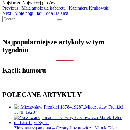
Najstarsze
Najwięcej głosów
Nawigacja
Previous
Previous
„Mała antologia kabaretu” Kazimierz Krukowski
Next
post:
Next
„Moje nogi i ja” Loda Halama
wpisu
Search
post:
…
Najpopularniejsze artykuły w tym
tygodniu
Kącik humoru
POLECANE ARTYKUŁY
„Mieczysław Frenkiel
1878–1928”
Zło z twarzą amanta – Cezary Łazarewicz i Marek Teler