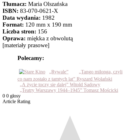
Tłumacz:
Maria Olszańska
ISBN:
83-070-0621-X
Data wydania:
1982
Format:
120 mm x 190 mm
Liczba stron:
156
Oprawa:
miękka z obwolutą
[materiały prasowe]
Polecamy:
„Rywale”
„Tango milonga, czyli
co nam zostało z tamtych lat” Ryszard Wolański
„A życie toczy się dalej” Witold Sadowy
„Teatry Warszawy 1944–1945” Tomasz Mościcki
0
0
głosy
Article Rating