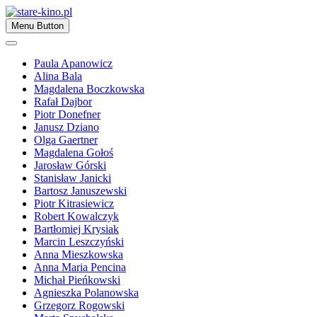
Skip
to
Zapraszamy
Menu Button
content
stare-kino.pl
Paula Apanowicz
Alina Bala
Magdalena Boczkowska
Rafał Dajbor
Piotr Donefner
Janusz Dziano
Olga Gaertner
Magdalena Gołoś
Jarosław Górski
Stanisław Janicki
Bartosz Januszewski
Piotr Kitrasiewicz
Robert Kowalczyk
Bartłomiej Krysiak
Marcin Leszczyński
Anna Mieszkowska
Anna Maria Pencina
Michał Pieńkowski
Agnieszka Polanowska
Grzegorz Rogowski