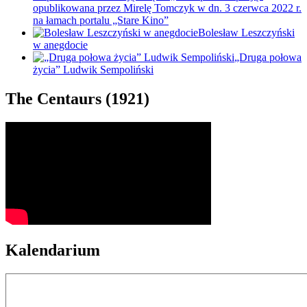
opublikowana przez Mirelę Tomczyk w dn. 3 czerwca 2022 r.
na łamach portalu „Stare Kino”
Bolesław Leszczyński
w anegdocie
„Druga połowa
życia” Ludwik Sempoliński
The Centaurs (1921)
Kalendarium