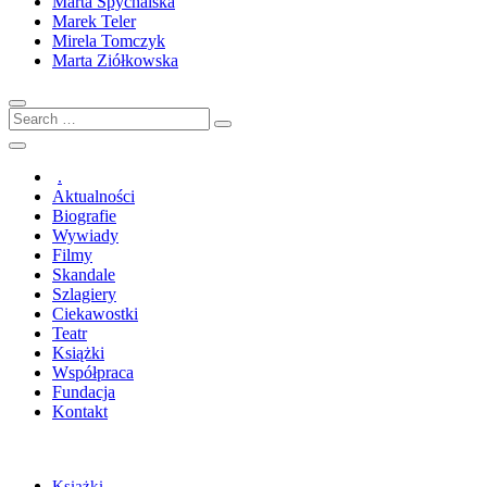
Marta Spychalska
Marek Teler
Mirela Tomczyk
Marta Ziółkowska
Search
…
.
Aktualności
Biografie
Wywiady
Filmy
Skandale
Szlagiery
Ciekawostki
Teatr
Książki
Współpraca
Fundacja
Kontakt
Książki