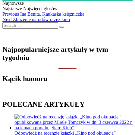
Najnowsze
Najstarsze
Najwięcej głosów
Nawigacja
Previous
Previous
Ina Benita. Kaukaska księżniczka
Next
post:
Next
Zbliżenie narodów przez kino
wpisu
Search
post:
…
Najpopularniejsze artykuły w tym
tygodniu
Kącik humoru
POLECANE ARTYKUŁY
Odpowiedź na recenzję książki „Kino pod okupacją”