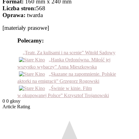
Format:
160 mm x 240 mm
Liczba stron:
568
Oprawa:
twarda
[materiały prasowe]
Polecamy:
„Teatr. Za kulisami i na scenie” Witold Sadowy
„Hanka Ordonówna. Miłość jej
wszystko wybaczy” Anna Mieszkowska
„Skazane na zapomnienie. Polskie
aktorki na emigracji” Grzegorz Rogowski
„Świnie w kinie. Film
w okupowanej Polsce” Krzysztof Trojanowski
0
0
głosy
Article Rating