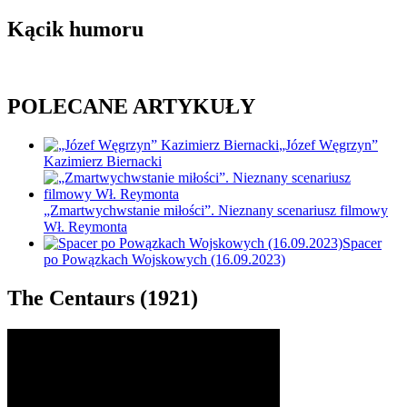
Kącik humoru
POLECANE ARTYKUŁY
„Józef Węgrzyn”
Kazimierz Biernacki
„Zmartwychwstanie miłości”. Nieznany scenariusz filmowy
Wł. Reymonta
Spacer
po Powązkach Wojskowych (16.09.2023)
The Centaurs (1921)