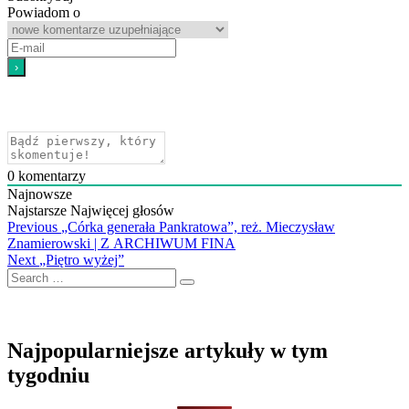
Powiadom o
0
komentarzy
Najnowsze
Najstarsze
Najwięcej głosów
Nawigacja
Previous
Previous
„Córka generała Pankratowa”, reż. Mieczysław
post:
Znamierowski | Z ARCHIWUM FINA
wpisu
Next
Next
„Piętro wyżej”
Search
post:
…
Najpopularniejsze artykuły w tym
tygodniu