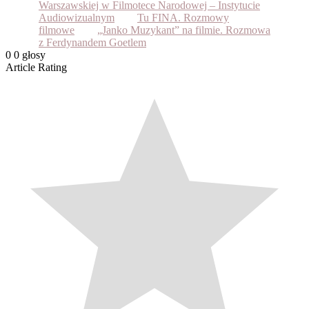
Warszawskiej w Filmotece Narodowej – Instytucie
Audiowizualnym
Tu FINA. Rozmowy
filmowe
„Janko Muzykant” na filmie. Rozmowa
z Ferdynandem Goetlem
0
0
głosy
Article Rating