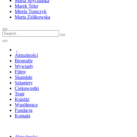
Marta Spychalska
Marek Teler
Mirela Tomczyk
Marta Ziółkowska
Search
…
.
Aktualności
Biografie
Wywiady
Filmy
Skandale
Szlagiery
Ciekawostki
Teatr
Książki
Współpraca
Fundacja
Kontakt
Aktualności