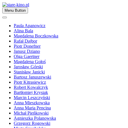
Skip
to
Zapraszamy
Menu Button
content
stare-kino.pl
Paula Apanowicz
Alina Bala
Magdalena Boczkowska
Rafał Dajbor
Piotr Donefner
Janusz Dziano
Olga Gaertner
Magdalena Gołoś
Jarosław Górski
Stanisław Janicki
Bartosz Januszewski
Piotr Kitrasiewicz
Robert Kowalczyk
Bartłomiej Krysiak
Marcin Leszczyński
Anna Mieszkowska
Anna Maria Pencina
Michał Pieńkowski
Agnieszka Polanowska
Grzegorz Rogowski