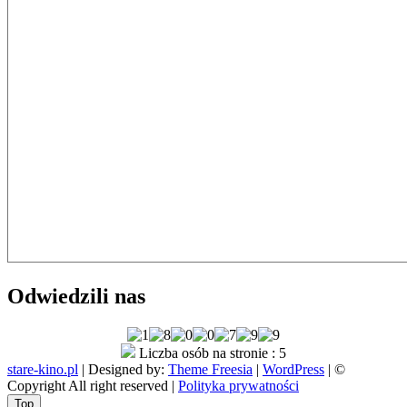
Odwiedzili nas
Liczba osób na stronie : 5
stare-kino.pl
| Designed by:
Theme Freesia
|
WordPress
| ©
Copyright All right reserved |
Polityka prywatności
Go
Top