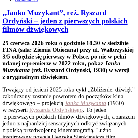
„Janko Muzykant”, reż. Ryszard
Ordyński – jeden z pierwszych polskich
filmów dźwiękowych
25 czerwca 2026 roku o godzinie 18.30 w siedzibie
FINA (sala: Ziemia Obiecana) przy ul. Wałbrzyskiej
3/5 odbędzie się pierwszy w Polsce, po nie w pełni
udanej repremierze w 2022 roku, pokaz
Janka
Muzykanta
(reż. Ryszard Ordyński, 1930) w wersji
z oryginalnym dźwiękiem.
Trwający od jesieni 2025 roku cykl „Zbliżenie: dźwięk”
zakończony zostanie powrotem do początków kina
dźwiękowego – projekcją
Janka Muzykanta
(1930)
w reżyserii
Ryszarda Ordyńskiego
. To jeden
z pierwszych polskich filmów dźwiękowych, a zarazem
jedno z najbardziej sensacyjnych odkryć związanych
z polską przedwojenną kinematografią. Luźno
inspirowany nowelą Henryka Sienkiewicza film