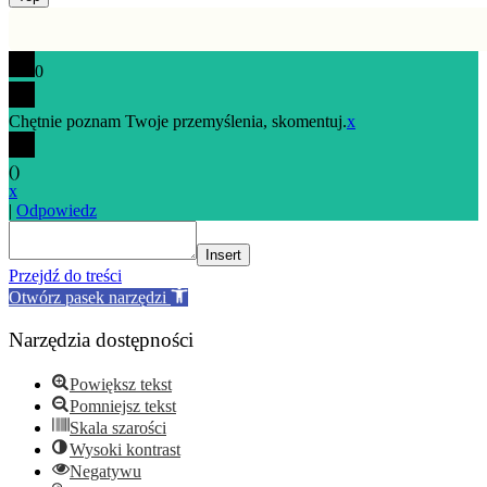
to
top
0
Chętnie poznam Twoje przemyślenia, skomentuj.
x
(
)
x
|
Odpowiedz
Insert
Przejdź do treści
Otwórz pasek narzędzi
Narzędzia dostępności
Powiększ tekst
Pomniejsz tekst
Skala szarości
Wysoki kontrast
Negatywu