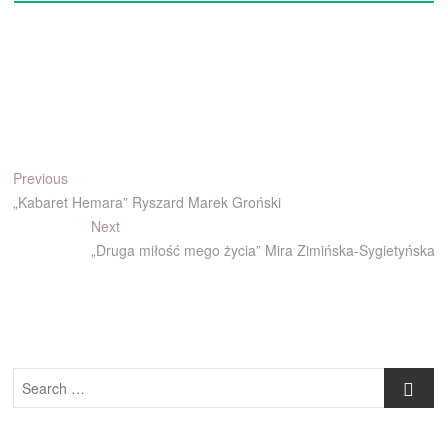
Nawigacja
Previous
Previous
post:
„Kabaret Hemara” Ryszard Marek Groński
wpisu
Next
Next
post:
„Druga miłość mego życia” Mira Zimińska-Sygietyńska
Search
…