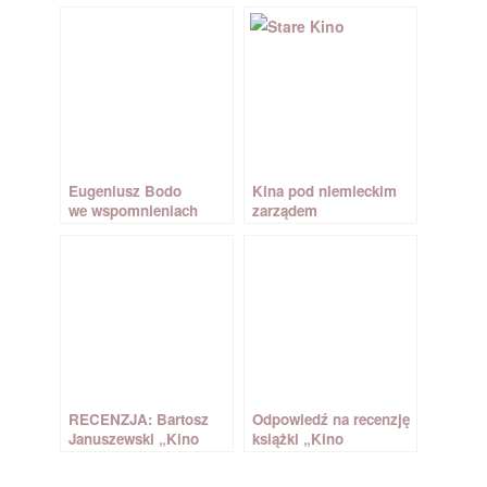
Eugeniusz Bodo
Kina pod niemieckim
we wspomnieniach
zarządem
Alfreda Mirka
RECENZJA: Bartosz
Odpowiedź na recenzję
Januszewski „Kino
książki „Kino
pod okupacją”
pod okupacją”
opublikowana