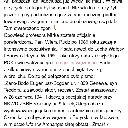
Ani płaszcza, ani kapelusza już wtedy nie miał”. W chwili
przybycia do łagru był w agonii. Nie wiadomo, czy żył
jeszcze, gdy podnoszono go z zalanej moczem podłogi
towarowego wagonu i niesiono do obozowego szpitala.
[1]
Tam stwierdzono zgon
.
Opowieść profesora Mirka została oficjalnie
potwierdzona. Pani Wiera Rudź po 1989 roku zaczęła
intensywne poszukiwania. Pisała nawet do Lecha Wałęsy
i Borysa Jelcyna. W 1991 roku otrzymała z rosyjskiego
PCK dwie wstrząsające
fotografie więzienne
. Bodo
z kilkudniowym zarostem, z opuchniętą twarzą,
w drelichu. Do zdjęć dołączone było pismo:
„Żano-Bodo Eugeniusz-Bogdan ur. 1899 Genewa, syn
Teodora, z zawodu aktor, reżyser. Został aresztowany
w 26 czerwca 1941 i decyzją specjalnej narady przy
NKWD ZSRR skazany na 5 lat ciężkiego obozu
wychowawczego jako element społecznie niebezpieczny.
Okres kary odbywał w więzieniu Butyrskim w Moskwie,
w mieście Ufa i w Archangielskiej obłasti. Zmarł 7