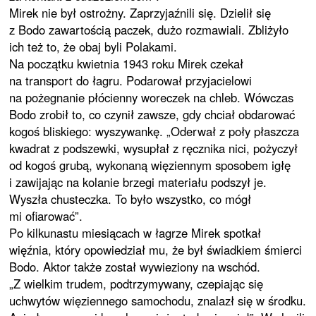
Mirek nie był ostrożny. Zaprzyjaźnili się. Dzielił się
z Bodo zawartością paczek, dużo rozmawiali. Zbliżyło
ich też to, że obaj byli Polakami.
Na początku kwietnia 1943 roku Mirek czekał
na transport do łagru. Podarował przyjacielowi
na pożegnanie płócienny woreczek na chleb. Wówczas
Bodo zrobił to, co czynił zawsze, gdy chciał obdarować
kogoś bliskiego: wyszywankę. „Oderwał z poły płaszcza
kwadrat z podszewki, wysupłał z ręcznika nici, pożyczył
od kogoś grubą, wykonaną więziennym sposobem igłę
i zawijając na kolanie brzegi materiału podszył je.
Wyszła chusteczka. To było wszystko, co mógł
mi ofiarować”.
Po kilkunastu miesiącach w łagrze Mirek spotkał
więźnia, który opowiedział mu, że był świadkiem śmierci
Bodo. Aktor także został wywieziony na wschód.
„Z wielkim trudem, podtrzymywany, czepiając się
uchwytów więziennego samochodu, znalazł się w środku.