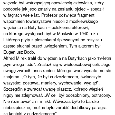
więźnia był wstrząsającą opowieścią człowieka, który –
podobnie jak jego zmarły na zesłaniu ojciec – spędził
w łagrach wiele lat. Profesor poświęca fragment
wspomnień towarzyszowi niedoli z moskiewskiego
więzienia na Butyrkach – polskiemu aktorowi,
na którego występach był w Moskwie w 1940 roku
i którego płyty z piosenkami śpiewanymi po rosyjsku
często słuchał przed uwięzieniem. Tym aktorem był
Eugeniusz Bodo.
Alfred Mirek trafił do więzienia na Butyrkach jako 19-letni
„syn wroga ludu”. Znalazł się w wieloosobowej celi. Jego
uwagę zwrócił innostraniec, którego twarz wydała mu się
znajoma. „O tym, że był cudzoziemcem, świadczyło
wszystko: postawa, maniery, wychowanie, wygląd”.
Szczególnie zwracał uwagę płaszcz, którego więzień
nigdy nie zdejmował. „W celi był odosobniony, odtrącony.
Nie rozmawiał z nim nikt. Wówczas było to bardzo
niebezpieczne, można było zarobić dodatkowy paragraf
za kontakt z cudzoziemcem”.