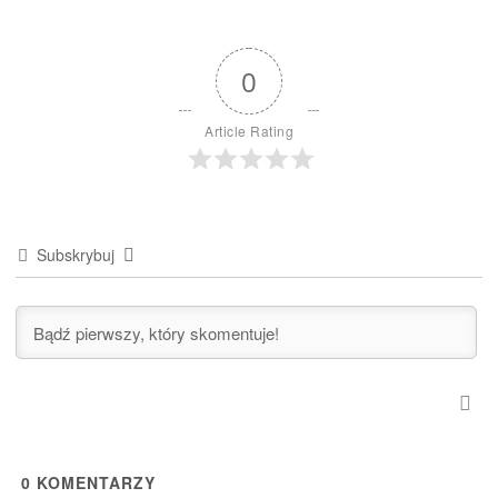
przez Mirelę Tomczyk
w dn. 3 czerwca 2022 r.
na łamach portalu
„Stare Kino”
0
Article Rating
Subskrybuj
0
KOMENTARZY