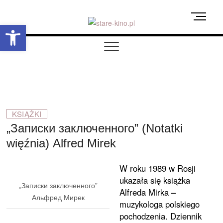
Skip
M
to
Otwórz pasek narzędzi
e
content
stare-kino.pl
ZAPRASZAMY
n
u
B
u
t
t
o
KSIĄŻKI
n
„Записки заключенного” (Notatki
więźnia) Alfred Mirek
W roku 1989 w Rosji
ukazała się książka
„Записки заключенного”
Alfreda Mirka –
Альфред Мирек
muzykologa polskiego
pochodzenia. Dziennik